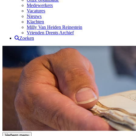
Medewerkers
Vacatures
Nieuws
Klachten
Milly Van Heiden Reinestein
Vrienden Drents Archief
Zoeken
Drents Archief
Verberg menu