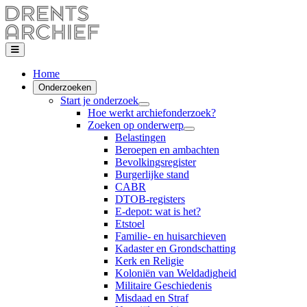
Home
Onderzoeken
Start je onderzoek
Hoe werkt archiefonderzoek?
Zoeken op onderwerp
Belastingen
Beroepen en ambachten
Bevolkingsregister
Burgerlijke stand
CABR
DTOB-registers
E-depot: wat is het?
Etstoel
Familie- en huisarchieven
Kadaster en Grondschatting
Kerk en Religie
Koloniën van Weldadigheid
Militaire Geschiedenis
Misdaad en Straf