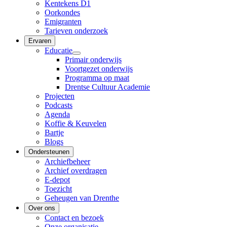
Kentekens D1
Oorkondes
Emigranten
Tarieven onderzoek
Ervaren
Educatie
Primair onderwijs
Voortgezet onderwijs
Programma op maat
Drentse Cultuur Academie
Projecten
Podcasts
Agenda
Koffie & Keuvelen
Bartje
Blogs
Ondersteunen
Archiefbeheer
Archief overdragen
E-depot
Toezicht
Geheugen van Drenthe
Over ons
Contact en bezoek
Onze organisatie