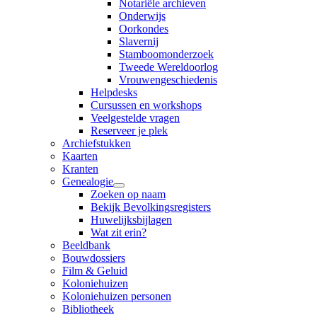
Notariële archieven
Onderwijs
Oorkondes
Slavernij
Stamboomonderzoek
Tweede Wereldoorlog
Vrouwengeschiedenis
Helpdesks
Cursussen en workshops
Veelgestelde vragen
Reserveer je plek
Archiefstukken
Kaarten
Kranten
Genealogie
Zoeken op naam
Bekijk Bevolkingsregisters
Huwelijksbijlagen
Wat zit erin?
Beeldbank
Bouwdossiers
Film & Geluid
Koloniehuizen
Koloniehuizen personen
Bibliotheek