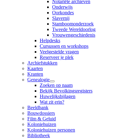
Notariële archieven
Onderwijs
Oorkondes
Slavernij
Stamboomonderzoek
Tweede Wereldoorlog
Vrouwengeschiedenis
Helpdesks
Cursussen en workshops
Veelgestelde vragen
Reserveer je plek
Archiefstukken
Kaarten
Kranten
Genealogie
Zoeken op naam
Bekijk Bevolkingsregisters
Huwelijksbijlagen
Wat zit erin?
Beeldbank
Bouwdossiers
Film & Geluid
Koloniehuizen
Koloniehuizen personen
Bibliotheek