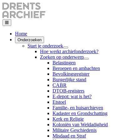
Home
Onderzoeken
Start je onderzoek
Hoe werkt archiefonderzoek?
Zoeken op onderwerp
Belastingen
Beroepen en ambachten
Bevolkingsregister
Burgerlijke stand
CABR
DTOB-registers
E-depot: wat is het?
Etstoel
Familie- en huisarchieven
Kadaster en Grondschatting
Kerk en Religie
Koloniën van Weldadigheid
Militaire Geschiedenis
Misdaad en Straf