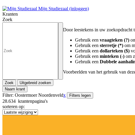
Mijn Studiezaal (inloggen)
Kranten
Zoek
Door leestekens in uw zoekopdracht te 
Gebruik een
vraagteken (?)
om
Gebruik een
sterretje (*)
om me
Gebruik een
dollarteken ($)
vo
Gebruik een
minteken (-)
om zo
Gebruik een
Dubbele aanhalin
Voorbeelden van het gebruik van deze
Zoek
Uitgebreid zoeken
Naam krant
Filter:
Oostermoer Noordenveld
x
Filters legen
28.634
krantenpagina's
sorteren op: