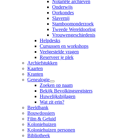
Notariële archieven
Onderwijs
Oorkondes
Slavernij
Stamboomonderzoek
Tweede Wereldoorlog
Vrouwengeschiedenis
Helpdesks
Cursussen en workshops
Veelgestelde vragen
Reserveer je plek
Archiefstukken
Kaarten
Kranten
Genealogie
Zoeken op naam
Bekijk Bevolkingsregisters
Huwelijksbijlagen
Wat zit erin?
Beeldbank
Bouwdossiers
Film & Geluid
Koloniehuizen
Koloniehuizen personen
Bibliotheek