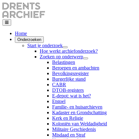
Home
Onderzoeken
Start je onderzoek
Hoe werkt archiefonderzoek?
Zoeken op onderwerp
Belastingen
Beroepen en ambachten
Bevolkingsregister
Burgerlijke stand
CABR
DTOB-registers
E-depot: wat is het?
Etstoel
Familie- en huisarchieven
Kadaster en Grondschatting
Kerk en Religie
Koloniën van Weldadigheid
Militaire Geschiedenis
Misdaad en Straf