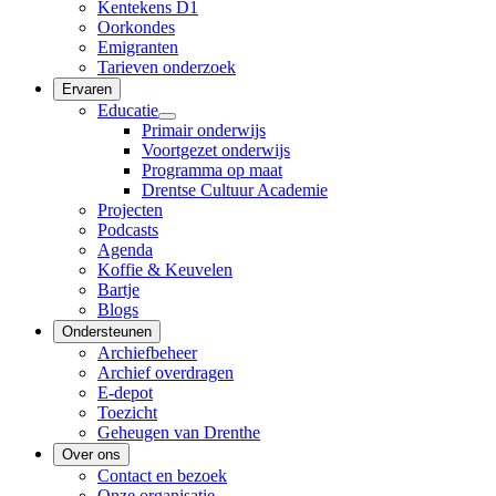
Kentekens D1
Oorkondes
Emigranten
Tarieven onderzoek
Ervaren
Educatie
Primair onderwijs
Voortgezet onderwijs
Programma op maat
Drentse Cultuur Academie
Projecten
Podcasts
Agenda
Koffie & Keuvelen
Bartje
Blogs
Ondersteunen
Archiefbeheer
Archief overdragen
E-depot
Toezicht
Geheugen van Drenthe
Over ons
Contact en bezoek
Onze organisatie