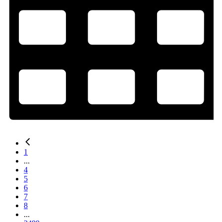
1
...
4
5
6
7
8
...