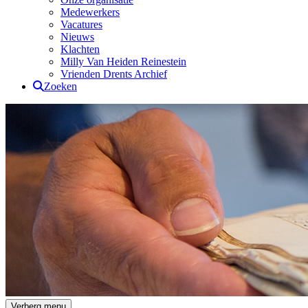
Medewerkers
Vacatures
Nieuws
Klachten
Milly Van Heiden Reinestein
Vrienden Drents Archief
Zoeken
Drents Archief
Verberg menu