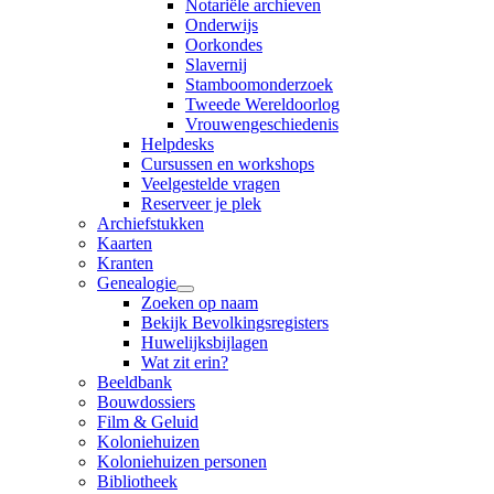
Notariële archieven
Onderwijs
Oorkondes
Slavernij
Stamboomonderzoek
Tweede Wereldoorlog
Vrouwengeschiedenis
Helpdesks
Cursussen en workshops
Veelgestelde vragen
Reserveer je plek
Archiefstukken
Kaarten
Kranten
Genealogie
Zoeken op naam
Bekijk Bevolkingsregisters
Huwelijksbijlagen
Wat zit erin?
Beeldbank
Bouwdossiers
Film & Geluid
Koloniehuizen
Koloniehuizen personen
Bibliotheek