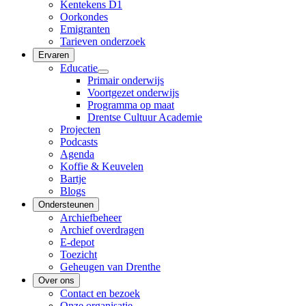
Kentekens D1
Oorkondes
Emigranten
Tarieven onderzoek
Ervaren
Educatie
Primair onderwijs
Voortgezet onderwijs
Programma op maat
Drentse Cultuur Academie
Projecten
Podcasts
Agenda
Koffie & Keuvelen
Bartje
Blogs
Ondersteunen
Archiefbeheer
Archief overdragen
E-depot
Toezicht
Geheugen van Drenthe
Over ons
Contact en bezoek
Onze organisatie