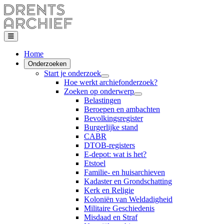
Home
Onderzoeken
Start je onderzoek
Hoe werkt archiefonderzoek?
Zoeken op onderwerp
Belastingen
Beroepen en ambachten
Bevolkingsregister
Burgerlijke stand
CABR
DTOB-registers
E-depot: wat is het?
Etstoel
Familie- en huisarchieven
Kadaster en Grondschatting
Kerk en Religie
Koloniën van Weldadigheid
Militaire Geschiedenis
Misdaad en Straf