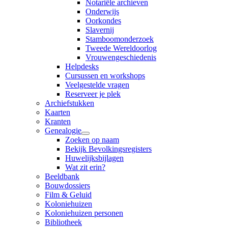
Notariële archieven
Onderwijs
Oorkondes
Slavernij
Stamboomonderzoek
Tweede Wereldoorlog
Vrouwengeschiedenis
Helpdesks
Cursussen en workshops
Veelgestelde vragen
Reserveer je plek
Archiefstukken
Kaarten
Kranten
Genealogie
Zoeken op naam
Bekijk Bevolkingsregisters
Huwelijksbijlagen
Wat zit erin?
Beeldbank
Bouwdossiers
Film & Geluid
Koloniehuizen
Koloniehuizen personen
Bibliotheek