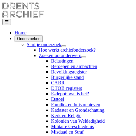
Home
Onderzoeken
Start je onderzoek
Hoe werkt archiefonderzoek?
Zoeken op onderwerp
Belastingen
Beroepen en ambachten
Bevolkingsregister
Burgerlijke stand
CABR
DTOB-registers
E-depot: wat is het?
Etstoel
Familie- en huisarchieven
Kadaster en Grondschatting
Kerk en Religie
Koloniën van Weldadigheid
Militaire Geschiedenis
Misdaad en Straf