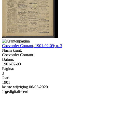
Coevorder Courant, 1901-02-09; p. 3
Naam krant:
Coevorder Courant
Datum:
1901-02-09
Pagina:
3
Jaar:
1901
laatste wijziging 06-03-2020
1 gedigitaliseerd