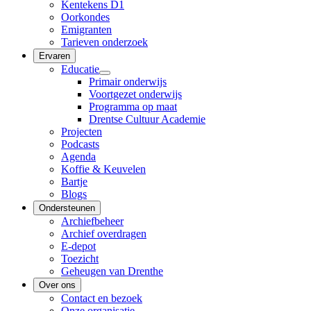
Kentekens D1
Oorkondes
Emigranten
Tarieven onderzoek
Ervaren
Educatie
Primair onderwijs
Voortgezet onderwijs
Programma op maat
Drentse Cultuur Academie
Projecten
Podcasts
Agenda
Koffie & Keuvelen
Bartje
Blogs
Ondersteunen
Archiefbeheer
Archief overdragen
E-depot
Toezicht
Geheugen van Drenthe
Over ons
Contact en bezoek
Onze organisatie