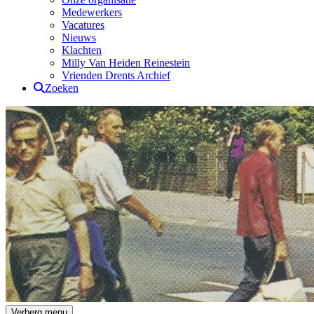
Medewerkers
Vacatures
Nieuws
Klachten
Milly Van Heiden Reinestein
Vrienden Drents Archief
Zoeken
Drents Archief
Verberg menu