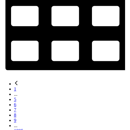
1
...
5
6
7
8
9
...