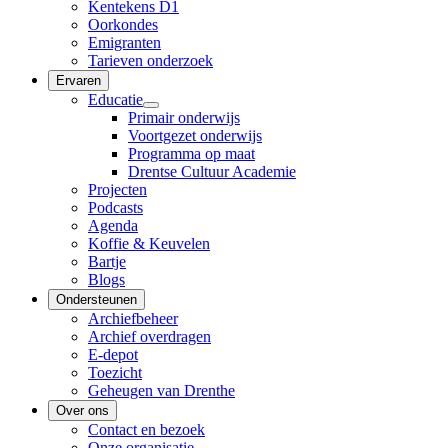
Kentekens D1
Oorkondes
Emigranten
Tarieven onderzoek
Ervaren
Educatie
Primair onderwijs
Voortgezet onderwijs
Programma op maat
Drentse Cultuur Academie
Projecten
Podcasts
Agenda
Koffie & Keuvelen
Bartje
Blogs
Ondersteunen
Archiefbeheer
Archief overdragen
E-depot
Toezicht
Geheugen van Drenthe
Over ons
Contact en bezoek
Onze organisatie