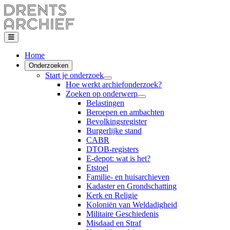
Home
Onderzoeken
Start je onderzoek
Hoe werkt archiefonderzoek?
Zoeken op onderwerp
Belastingen
Beroepen en ambachten
Bevolkingsregister
Burgerlijke stand
CABR
DTOB-registers
E-depot: wat is het?
Etstoel
Familie- en huisarchieven
Kadaster en Grondschatting
Kerk en Religie
Koloniën van Weldadigheid
Militaire Geschiedenis
Misdaad en Straf