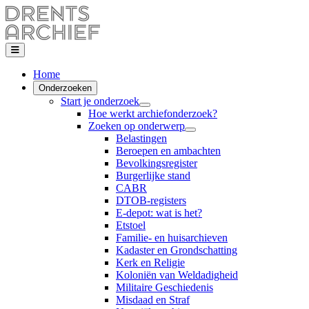
Home
Onderzoeken
Start je onderzoek
Hoe werkt archiefonderzoek?
Zoeken op onderwerp
Belastingen
Beroepen en ambachten
Bevolkingsregister
Burgerlijke stand
CABR
DTOB-registers
E-depot: wat is het?
Etstoel
Familie- en huisarchieven
Kadaster en Grondschatting
Kerk en Religie
Koloniën van Weldadigheid
Militaire Geschiedenis
Misdaad en Straf