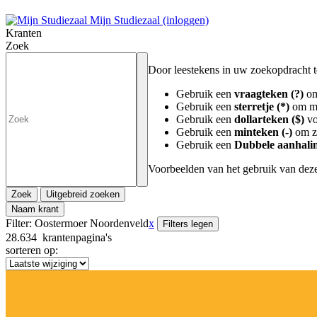
Mijn Studiezaal (inloggen)
Kranten
Zoek
Door leestekens in uw zoekopdracht te 
Gebruik een
vraagteken (?)
om
Gebruik een
sterretje (*)
om me
Gebruik een
dollarteken ($)
vo
Gebruik een
minteken (-)
om zo
Gebruik een
Dubbele aanhalin
Voorbeelden van het gebruik van deze
Zoek
Uitgebreid zoeken
Naam krant
Filter:
Oostermoer Noordenveld
x
Filters legen
28.634
krantenpagina's
sorteren op: