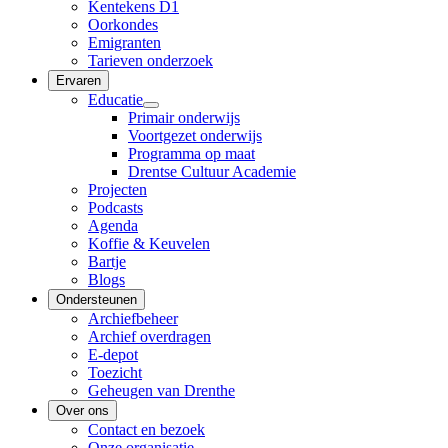
Kentekens D1
Oorkondes
Emigranten
Tarieven onderzoek
Ervaren
Educatie
Primair onderwijs
Voortgezet onderwijs
Programma op maat
Drentse Cultuur Academie
Projecten
Podcasts
Agenda
Koffie & Keuvelen
Bartje
Blogs
Ondersteunen
Archiefbeheer
Archief overdragen
E-depot
Toezicht
Geheugen van Drenthe
Over ons
Contact en bezoek
Onze organisatie