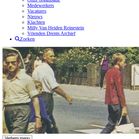
Medewerkers
Vacatures
Nieuws
Klachten
Milly Van Heiden Reinestein
Vrienden Drents Archief
Zoeken
Drents Archief
Verberg menu