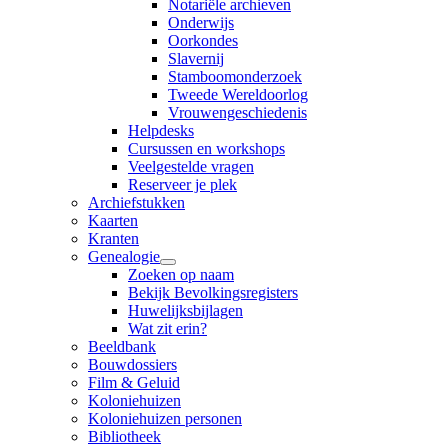
Notariële archieven
Onderwijs
Oorkondes
Slavernij
Stamboomonderzoek
Tweede Wereldoorlog
Vrouwengeschiedenis
Helpdesks
Cursussen en workshops
Veelgestelde vragen
Reserveer je plek
Archiefstukken
Kaarten
Kranten
Genealogie
Zoeken op naam
Bekijk Bevolkingsregisters
Huwelijksbijlagen
Wat zit erin?
Beeldbank
Bouwdossiers
Film & Geluid
Koloniehuizen
Koloniehuizen personen
Bibliotheek