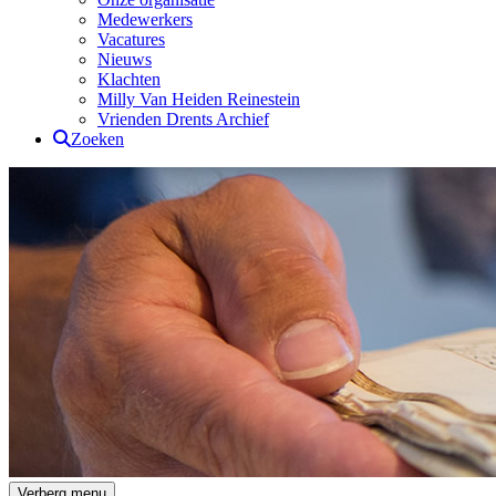
Medewerkers
Vacatures
Nieuws
Klachten
Milly Van Heiden Reinestein
Vrienden Drents Archief
Zoeken
Verberg menu