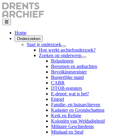
Home
Onderzoeken
Start je onderzoek
Hoe werkt archiefonderzoek?
Zoeken op onderwerp
Belastingen
Beroepen en ambachten
Bevolkingsregister
Burgerlijke stand
CABR
DTOB-registers
E-depot: wat is het?
Etstoel
Familie- en huisarchieven
Kadaster en Grondschatting
Kerk en Religie
Koloniën van Weldadigheid
Militaire Geschiedenis
Misdaad en Straf