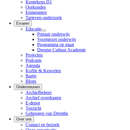
Kentekens D1
Oorkondes
Emigranten
Tarieven onderzoek
Ervaren
Educatie
Primair onderwijs
Voortgezet onderwijs
Programma op maat
Drentse Cultuur Academie
Projecten
Podcasts
Agenda
Koffie & Keuvelen
Bartje
Blogs
Ondersteunen
Archiefbeheer
Archief overdragen
E-depot
Toezicht
Geheugen van Drenthe
Over ons
Contact en bezoek
Onze organisatie