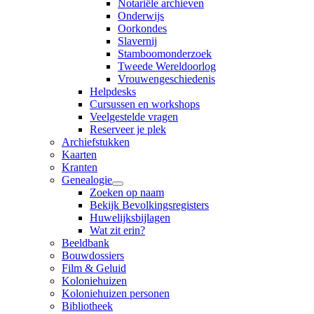
Notariële archieven
Onderwijs
Oorkondes
Slavernij
Stamboomonderzoek
Tweede Wereldoorlog
Vrouwengeschiedenis
Helpdesks
Cursussen en workshops
Veelgestelde vragen
Reserveer je plek
Archiefstukken
Kaarten
Kranten
Genealogie
Zoeken op naam
Bekijk Bevolkingsregisters
Huwelijksbijlagen
Wat zit erin?
Beeldbank
Bouwdossiers
Film & Geluid
Koloniehuizen
Koloniehuizen personen
Bibliotheek