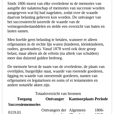
Sinds 1806 moest van elke overledene in de memories van
aangifte der nalatenschap of memories van successie worden
aangegeven wat hij had nagelaten, zodat over de waarde
daarvan belasting geheven kon worden. De ontvanger van
het successierecht taxeerde de waarde van de
vermogensbestanddelen en stelde een overzicht van baten en
lasten samen.
Men hoefde geen belasting te betalen, wanneer er alleen
erfgenamen in de rechte lijn waren (kinderen, kleinkinderen,
ouders, grootouders). Vanaf 1878 werd ook deze groep
belast, maar alleen als de erfenis (na aftrek van schulden)
meer dan duizend gulden bedroeg.
De memorie bevat de naam van de overledene, de plaats van
overlijden, burgerlijke staat, waarde van roerende goederen,
ligging en waarde van onroerende goederen, namen van
erfgenamen en legatarissen en soms of er testamenten en
andere notariële akten zijn.
Totaaloverzicht van bronnen
Toegang
Ontvanger
Kantoorplaats
Periode
Successiememories
Ontvangers der
Algemeen
1806-
0119.01