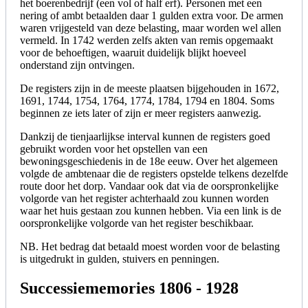
het boerenbedrijf (een vol of half erf). Personen met een
nering of ambt betaalden daar 1 gulden extra voor. De armen
waren vrijgesteld van deze belasting, maar worden wel allen
vermeld. In 1742 werden zelfs akten van remis opgemaakt
voor de behoeftigen, waaruit duidelijk blijkt hoeveel
onderstand zijn ontvingen.
De registers zijn in de meeste plaatsen bijgehouden in 1672,
1691, 1744, 1754, 1764, 1774, 1784, 1794 en 1804. Soms
beginnen ze iets later of zijn er meer registers aanwezig.
Dankzij de tienjaarlijkse interval kunnen de registers goed
gebruikt worden voor het opstellen van een
bewoningsgeschiedenis in de 18e eeuw. Over het algemeen
volgde de ambtenaar die de registers opstelde telkens dezelfde
route door het dorp. Vandaar ook dat via de oorspronkelijke
volgorde van het register achterhaald zou kunnen worden
waar het huis gestaan zou kunnen hebben. Via een link is de
oorspronkelijke volgorde van het register beschikbaar.
NB. Het bedrag dat betaald moest worden voor de belasting
is uitgedrukt in gulden, stuivers en penningen.
Successiememories 1806 - 1928