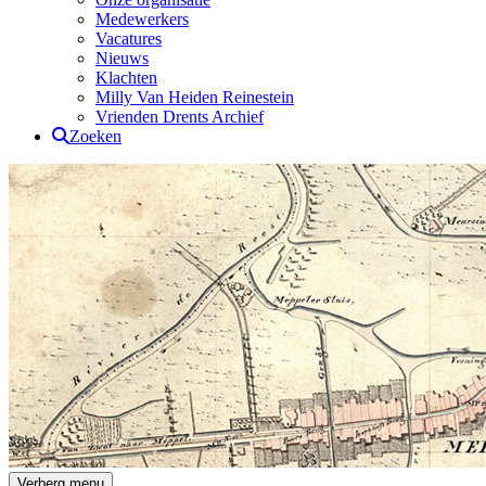
Medewerkers
Vacatures
Nieuws
Klachten
Milly Van Heiden Reinestein
Vrienden Drents Archief
Zoeken
Verberg menu