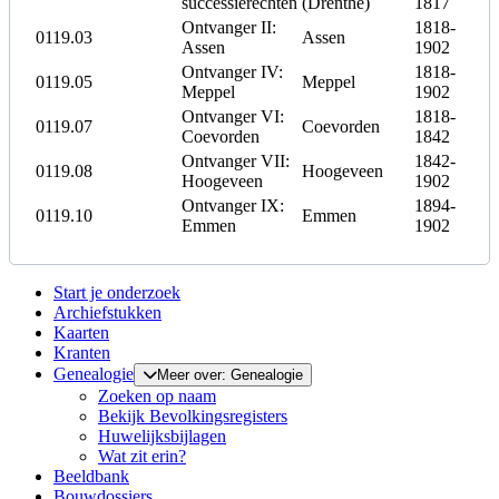
successierechten
(Drenthe)
1817
Ontvanger II:
1818-
0119.03
Assen
Assen
1902
Ontvanger IV:
1818-
0119.05
Meppel
Meppel
1902
Ontvanger VI:
1818-
0119.07
Coevorden
Coevorden
1842
Ontvanger VII:
1842-
0119.08
Hoogeveen
Hoogeveen
1902
Ontvanger IX:
1894-
0119.10
Emmen
Emmen
1902
Start je onderzoek
Archiefstukken
Kaarten
Kranten
Genealogie
Meer over: Genealogie
Zoeken op naam
Bekijk Bevolkingsregisters
Huwelijksbijlagen
Wat zit erin?
Beeldbank
Bouwdossiers