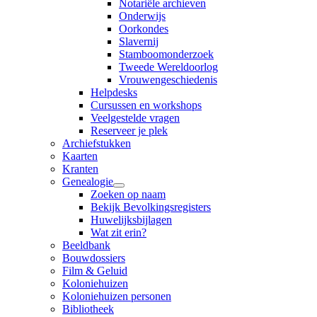
Notariële archieven
Onderwijs
Oorkondes
Slavernij
Stamboomonderzoek
Tweede Wereldoorlog
Vrouwengeschiedenis
Helpdesks
Cursussen en workshops
Veelgestelde vragen
Reserveer je plek
Archiefstukken
Kaarten
Kranten
Genealogie
Zoeken op naam
Bekijk Bevolkingsregisters
Huwelijksbijlagen
Wat zit erin?
Beeldbank
Bouwdossiers
Film & Geluid
Koloniehuizen
Koloniehuizen personen
Bibliotheek