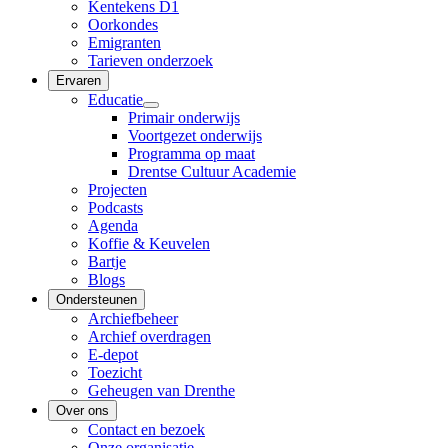
Kentekens D1
Oorkondes
Emigranten
Tarieven onderzoek
Ervaren
Educatie
Primair onderwijs
Voortgezet onderwijs
Programma op maat
Drentse Cultuur Academie
Projecten
Podcasts
Agenda
Koffie & Keuvelen
Bartje
Blogs
Ondersteunen
Archiefbeheer
Archief overdragen
E-depot
Toezicht
Geheugen van Drenthe
Over ons
Contact en bezoek
Onze organisatie