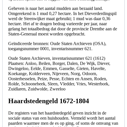
Geheven is naar het aantal mudden aan bezaaid land.
Omgerekend is 1 mud 0,27 hectare. In het Dieverderdingspil
werd de Steenwijker maat gebruikt; 1 mud was daar 0,36
hectare. Het af te dragen bedrag varieerde per jaar, naar
gelang het totaalbedrag dat door de provincie Drenthe aan de
Staten-Generaal moest worden opgebracht.
Geïndiceerde bronnen: Oude Staten Archieven (OSA),
toegangsnummer 0001, inventarisnummer 621.
Oude Staten Archieven, inventarisnummer 621 (1612)
Plaatsen: Anloo, Beilen, Borger, Dalen, De Wijk, Diever,
Dwingeloo, Eelde, Emmen, Gasselte, Gieten, Havelte,
Koekange, Kolderveen, Nijeveen, Norg, Odoorn,
Oosterhesselen, Peize, Pesse, Echten en Ansen, Roden,
Rolde, Schoonebeek, Sleen, Vledder, Vries, Westerbork,
Zuidlaren, Zuidwolde, Zweeloo
Haardstedengeld 1672-1804
De registers van het haardstedegeld geven inzicht in de
sociale status van een huishouden. Vermeld wordt het aantal
paarden waarmee men de es op ging, of soms de omvang van