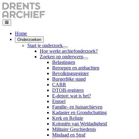
Home
Onderzoeken
Start je onderzoek
Hoe werkt archiefonderzoek?
Zoeken op onderwerp
Belastingen
Beroepen en ambachten
Bevolkingsregister
Burgerlijke stand
CABR
DTOB-registers
E-depot: wat is het?
Etstoel
Familie- en huisarchieven
Kadaster en Grondschatting
Kerk en Religie
Koloniën van Weldadigheid
Militaire Geschiedenis
Misdaad en Straf