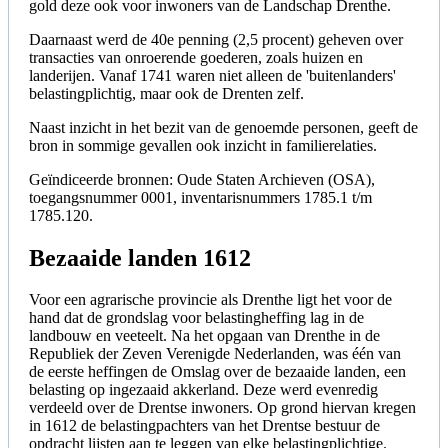
gold deze ook voor inwoners van de Landschap Drenthe.
Daarnaast werd de 40e penning (2,5 procent) geheven over
transacties van onroerende goederen, zoals huizen en
landerijen. Vanaf 1741 waren niet alleen de 'buitenlanders'
belastingplichtig, maar ook de Drenten zelf.
Naast inzicht in het bezit van de genoemde personen, geeft de
bron in sommige gevallen ook inzicht in familierelaties.
Geïndiceerde bronnen: Oude Staten Archieven (OSA),
toegangsnummer 0001, inventarisnummers 1785.1 t/m
1785.120.
Bezaaide landen 1612
Voor een agrarische provincie als Drenthe ligt het voor de
hand dat de grondslag voor belastingheffing lag in de
landbouw en veeteelt. Na het opgaan van Drenthe in de
Republiek der Zeven Verenigde Nederlanden, was één van
de eerste heffingen de Omslag over de bezaaide landen, een
belasting op ingezaaid akkerland. Deze werd evenredig
verdeeld over de Drentse inwoners. Op grond hiervan kregen
in 1612 de belastingpachters van het Drentse bestuur de
opdracht lijsten aan te leggen van elke belastingplichtige.