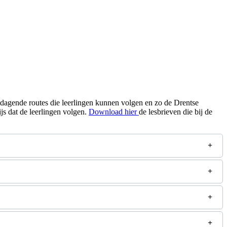
itdagende routes die leerlingen kunnen volgen en zo de Drentse
(wordt geopend in een nieu
s dat de leerlingen volgen.
Download hier
de lesbrieven die bij de