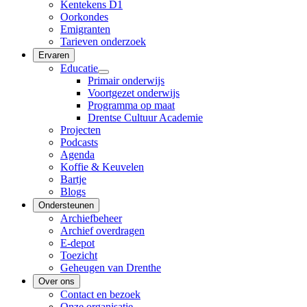
Kentekens D1
Oorkondes
Emigranten
Tarieven onderzoek
Ervaren
Educatie
Primair onderwijs
Voortgezet onderwijs
Programma op maat
Drentse Cultuur Academie
Projecten
Podcasts
Agenda
Koffie & Keuvelen
Bartje
Blogs
Ondersteunen
Archiefbeheer
Archief overdragen
E-depot
Toezicht
Geheugen van Drenthe
Over ons
Contact en bezoek
Onze organisatie