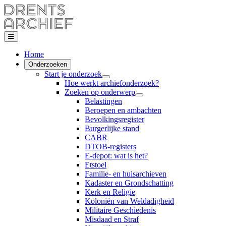
Home
Onderzoeken
Start je onderzoek
Hoe werkt archiefonderzoek?
Zoeken op onderwerp
Belastingen
Beroepen en ambachten
Bevolkingsregister
Burgerlijke stand
CABR
DTOB-registers
E-depot: wat is het?
Etstoel
Familie- en huisarchieven
Kadaster en Grondschatting
Kerk en Religie
Koloniën van Weldadigheid
Militaire Geschiedenis
Misdaad en Straf