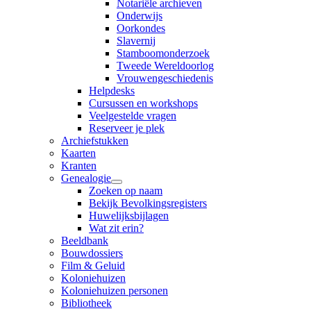
Notariële archieven
Onderwijs
Oorkondes
Slavernij
Stamboomonderzoek
Tweede Wereldoorlog
Vrouwengeschiedenis
Helpdesks
Cursussen en workshops
Veelgestelde vragen
Reserveer je plek
Archiefstukken
Kaarten
Kranten
Genealogie
Zoeken op naam
Bekijk Bevolkingsregisters
Huwelijksbijlagen
Wat zit erin?
Beeldbank
Bouwdossiers
Film & Geluid
Koloniehuizen
Koloniehuizen personen
Bibliotheek