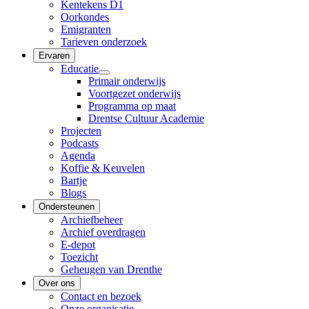
Kentekens D1
Oorkondes
Emigranten
Tarieven onderzoek
Ervaren
Educatie
Primair onderwijs
Voortgezet onderwijs
Programma op maat
Drentse Cultuur Academie
Projecten
Podcasts
Agenda
Koffie & Keuvelen
Bartje
Blogs
Ondersteunen
Archiefbeheer
Archief overdragen
E-depot
Toezicht
Geheugen van Drenthe
Over ons
Contact en bezoek
Onze organisatie