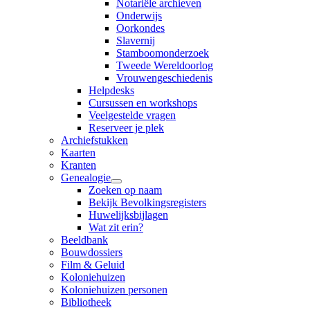
Notariële archieven
Onderwijs
Oorkondes
Slavernij
Stamboomonderzoek
Tweede Wereldoorlog
Vrouwengeschiedenis
Helpdesks
Cursussen en workshops
Veelgestelde vragen
Reserveer je plek
Archiefstukken
Kaarten
Kranten
Genealogie
Zoeken op naam
Bekijk Bevolkingsregisters
Huwelijksbijlagen
Wat zit erin?
Beeldbank
Bouwdossiers
Film & Geluid
Koloniehuizen
Koloniehuizen personen
Bibliotheek