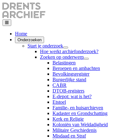
Home
Onderzoeken
Start je onderzoek
Hoe werkt archiefonderzoek?
Zoeken op onderwerp
Belastingen
Beroepen en ambachten
Bevolkingsregister
Burgerlijke stand
CABR
DTOB-registers
E-depot: wat is het?
Etstoel
Familie- en huisarchieven
Kadaster en Grondschatting
Kerk en Religie
Koloniën van Weldadigheid
Militaire Geschiedenis
Misdaad en Straf