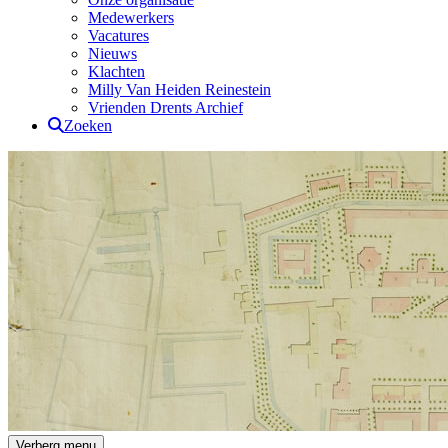
Medewerkers
Vacatures
Nieuws
Klachten
Milly Van Heiden Reinestein
Vrienden Drents Archief
Zoeken
Verberg menu