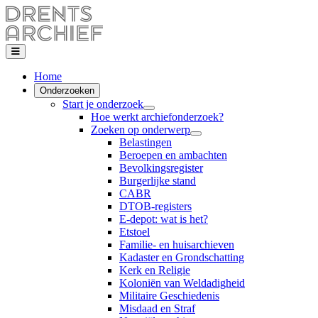
Home
Onderzoeken
Start je onderzoek
Hoe werkt archiefonderzoek?
Zoeken op onderwerp
Belastingen
Beroepen en ambachten
Bevolkingsregister
Burgerlijke stand
CABR
DTOB-registers
E-depot: wat is het?
Etstoel
Familie- en huisarchieven
Kadaster en Grondschatting
Kerk en Religie
Koloniën van Weldadigheid
Militaire Geschiedenis
Misdaad en Straf