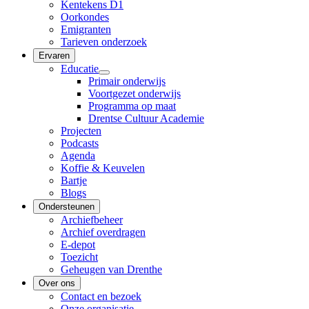
Kentekens D1
Oorkondes
Emigranten
Tarieven onderzoek
Ervaren
Educatie
Primair onderwijs
Voortgezet onderwijs
Programma op maat
Drentse Cultuur Academie
Projecten
Podcasts
Agenda
Koffie & Keuvelen
Bartje
Blogs
Ondersteunen
Archiefbeheer
Archief overdragen
E-depot
Toezicht
Geheugen van Drenthe
Over ons
Contact en bezoek
Onze organisatie