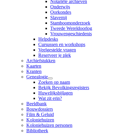
Notariële archieven
Onderwijs
Oorkondes
Slavernij
Stamboomonderzoek
Tweede Wereldoorlog
Vrouwengeschiedenis
Helpdesks
Cursussen en workshops
Veelgestelde vragen
Reserveer je plek
Archiefstukken
Kaarten
Kranten
Genealogie
Zoeken op naam
Bekijk Bevolkingsregisters
Huwelijksbijlagen
Wat zit erin?
Beeldbank
Bouwdossiers
Film & Geluid
Koloniehuizen
Koloniehuizen personen
Bibliotheek