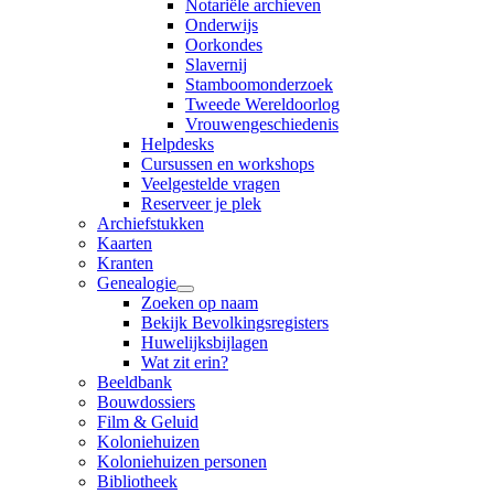
Notariële archieven
Onderwijs
Oorkondes
Slavernij
Stamboomonderzoek
Tweede Wereldoorlog
Vrouwengeschiedenis
Helpdesks
Cursussen en workshops
Veelgestelde vragen
Reserveer je plek
Archiefstukken
Kaarten
Kranten
Genealogie
Zoeken op naam
Bekijk Bevolkingsregisters
Huwelijksbijlagen
Wat zit erin?
Beeldbank
Bouwdossiers
Film & Geluid
Koloniehuizen
Koloniehuizen personen
Bibliotheek