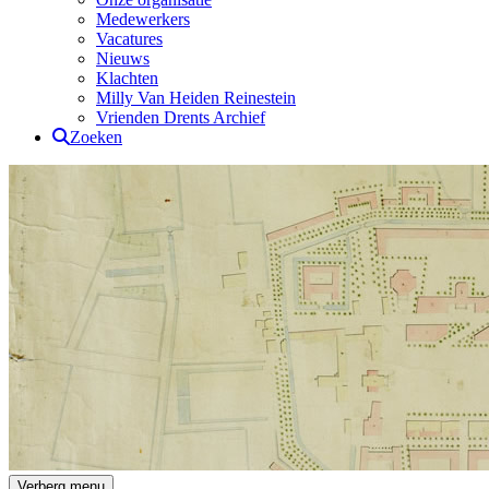
Medewerkers
Vacatures
Nieuws
Klachten
Milly Van Heiden Reinestein
Vrienden Drents Archief
Zoeken
Verberg menu