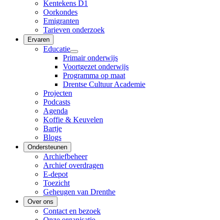
Kentekens D1
Oorkondes
Emigranten
Tarieven onderzoek
Ervaren
Educatie
Primair onderwijs
Voortgezet onderwijs
Programma op maat
Drentse Cultuur Academie
Projecten
Podcasts
Agenda
Koffie & Keuvelen
Bartje
Blogs
Ondersteunen
Archiefbeheer
Archief overdragen
E-depot
Toezicht
Geheugen van Drenthe
Over ons
Contact en bezoek
Onze organisatie