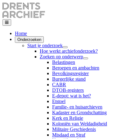
Home
Onderzoeken
Start je onderzoek
Hoe werkt archiefonderzoek?
Zoeken op onderwerp
Belastingen
Beroepen en ambachten
Bevolkingsregister
Burgerlijke stand
CABR
DTOB-registers
E-depot: wat is het?
Etstoel
Familie- en huisarchieven
Kadaster en Grondschatting
Kerk en Religie
Koloniën van Weldadigheid
Militaire Geschiedenis
Misdaad en Straf