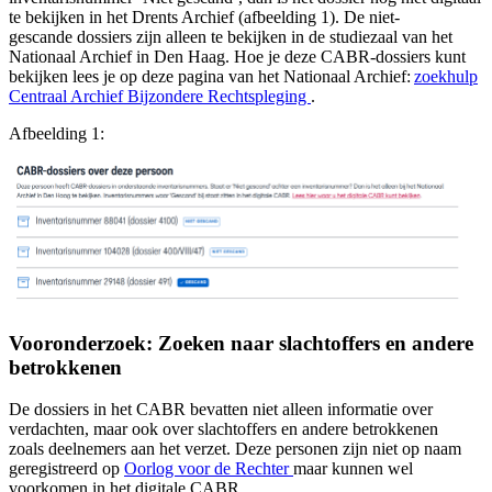
te bekijken in het Drents Archief (afbeelding 1). De niet-
gescande dossiers zijn alleen te bekijken in de studiezaal van het
Nationaal Archief in Den Haag. Hoe je deze CABR-dossiers kunt
bekijken lees je op deze pagina van het Nationaal Archief:
zoekhulp
(wordt geopend in een ni
Centraal Archief Bijzondere Rechtspleging
.
Afbeelding 1:
Vooronderzoek: Zoeken naar slachtoffers en andere
betrokkenen
De dossiers in het CABR bevatten niet alleen informatie over
verdachten, maar ook over slachtoffers en andere betrokkenen
zoals deelnemers aan het verzet. Deze personen zijn niet op naam
(wordt geopend in een nieuw
geregistreerd op
Oorlog voor de Rechter
maar kunnen wel
voorkomen in het digitale CABR.