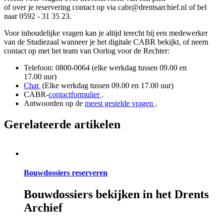
of over je reservering contact op via cabr@drentsarchief.nl of bel
naar 0592 - 31 35 23.
Voor inhoudelijke vragen kan je altijd terecht bij een medewerker
van de Studiezaal wanneer je het digitale CABR bekijkt, of neem
contact op met het team van Oorlog voor de Rechter:
Telefoon: 0800-0064 (elke werkdag tussen 09.00 en
17.00 uur)
(wordt geopend in een nieuw tabblad)
Chat
(Elke werkdag tussen 09.00 en 17.00 uur)
(wordt geopend in een nieuw tabblad)
CABR-
contactformulier
.
(wordt geopend in ee
Antwoorden op de
meest gestelde vragen
.
Gerelateerde artikelen
Bouwdossiers reserveren
Bouwdossiers bekijken in het Drents
Archief