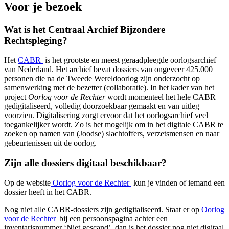
Voor je bezoek
Wat is het Centraal Archief Bijzondere
Rechtspleging?
(wordt geopend in een nieuw tabblad)
Het
CABR
is het grootste en meest geraadpleegde oorlogsarchief
van Nederland. Het archief bevat dossiers van ongeveer 425.000
personen die na de Tweede Wereldoorlog zijn onderzocht op
samenwerking met de bezetter (collaboratie). In het kader van het
project
Oorlog voor de Rechter
wordt momenteel het hele CABR
gedigitaliseerd, volledig doorzoekbaar gemaakt en van uitleg
voorzien. Digitalisering zorgt ervoor dat het oorlogsarchief veel
toegankelijker wordt. Zo is het mogelijk om in het digitale CABR te
zoeken op namen van (Joodse) slachtoffers, verzetsmensen en naar
gebeurtenissen uit de oorlog.
Zijn alle dossiers digitaal beschikbaar?
(wordt geopend in een nieuw 
Op de website
Oorlog voor de Rechter
kun je vinden of iemand een
dossier heeft in het CABR.
Nog niet alle CABR-dossiers zijn gedigitaliseerd. Staat er op
Oorlog
(wordt geopend in een nieuw tabblad)
voor de Rechter
bij een persoonspagina achter een
inventarisnummer ‘Niet gescand’, dan is het dossier nog niet digitaal