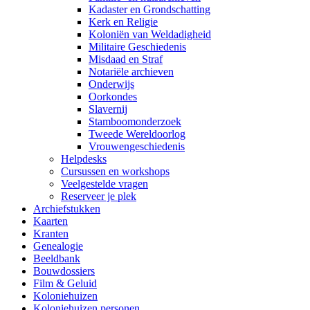
Kadaster en Grondschatting
Kerk en Religie
Koloniën van Weldadigheid
Militaire Geschiedenis
Misdaad en Straf
Notariële archieven
Onderwijs
Oorkondes
Slavernij
Stamboomonderzoek
Tweede Wereldoorlog
Vrouwengeschiedenis
Helpdesks
Cursussen en workshops
Veelgestelde vragen
Reserveer je plek
Archiefstukken
Kaarten
Kranten
Genealogie
Beeldbank
Bouwdossiers
Film & Geluid
Koloniehuizen
Koloniehuizen personen