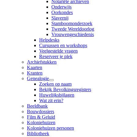
Notariële archieven
Onderwijs
Oorkondes
Slavernij
Stamboomonderzoek
Tweede Wereldoorlog
Vrouwengeschiedenis
Helpdesks
Cursussen en workshops
Veelgestelde vragen
Reserveer je plek
Archiefstukken
Kaarten
Kranten
Genealogie
Zoeken op naam
Bekijk Bevolkingsregisters
Huwelijksbijlagen
Wat zit erin?
Beeldbank
Bouwdossiers
Film & Geluid
Koloniehuizen
Koloniehuizen personen
Bibliotheek