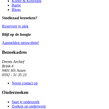
Koffie & Keuvelen
Bartje
Blogs
Studiezaal bezoeken?
Reserveer je plek
Blijf op de hoogte
Aanmelden nieuwsbrief
Algemene informatie
Bezoekadres
Drents Archief
Brink 4
9401 HS Assen
0592 - 31 35 23
Neem contact op
Onderzoeken
Start je onderzoek
Zoeken op onderwerp