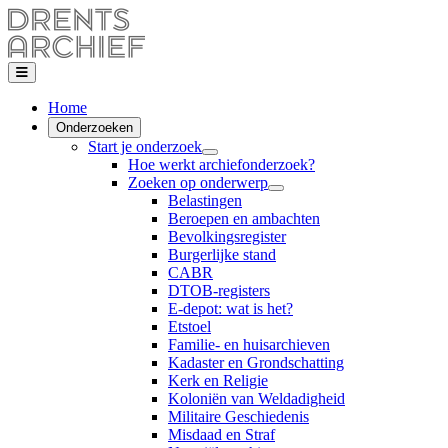
Home
Onderzoeken
Start je onderzoek
Hoe werkt archiefonderzoek?
Zoeken op onderwerp
Belastingen
Beroepen en ambachten
Bevolkingsregister
Burgerlijke stand
CABR
DTOB-registers
E-depot: wat is het?
Etstoel
Familie- en huisarchieven
Kadaster en Grondschatting
Kerk en Religie
Koloniën van Weldadigheid
Militaire Geschiedenis
Misdaad en Straf