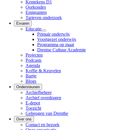
Kentekens D1
Oorkondes
Emigranten
Tarieven onderzoek
Ervaren
Educatie
Primair onderwijs
Voortgezet onderwijs
Programma op maat
Drentse Cultuur Academie
Projecten
Podcasts
Agenda
Koffie & Keuvelen
Bartje
Blogs
Ondersteunen
Archiefbeheer
Archief overdragen
E-depot
Toezicht
Geheugen van Drenthe
Over ons
Contact en bezoek
Onze organisatie