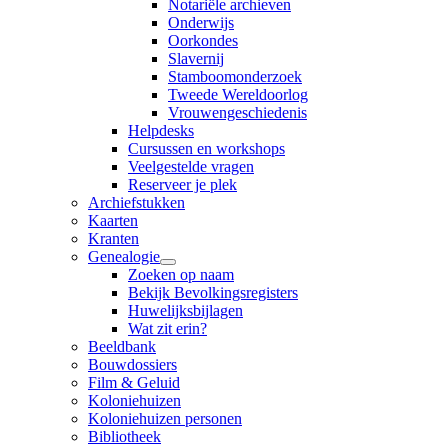
Notariële archieven
Onderwijs
Oorkondes
Slavernij
Stamboomonderzoek
Tweede Wereldoorlog
Vrouwengeschiedenis
Helpdesks
Cursussen en workshops
Veelgestelde vragen
Reserveer je plek
Archiefstukken
Kaarten
Kranten
Genealogie
Zoeken op naam
Bekijk Bevolkingsregisters
Huwelijksbijlagen
Wat zit erin?
Beeldbank
Bouwdossiers
Film & Geluid
Koloniehuizen
Koloniehuizen personen
Bibliotheek