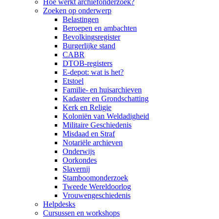
Hoe werkt archiefonderzoek?
Zoeken op onderwerp
Belastingen
Beroepen en ambachten
Bevolkingsregister
Burgerlijke stand
CABR
DTOB-registers
E-depot: wat is het?
Etstoel
Familie- en huisarchieven
Kadaster en Grondschatting
Kerk en Religie
Koloniën van Weldadigheid
Militaire Geschiedenis
Misdaad en Straf
Notariële archieven
Onderwijs
Oorkondes
Slavernij
Stamboomonderzoek
Tweede Wereldoorlog
Vrouwengeschiedenis
Helpdesks
Cursussen en workshops