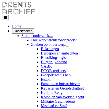
Home
Onderzoeken
Start je onderzoek
Hoe werkt archiefonderzoek?
Zoeken op onderwerp
Belastingen
Beroepen en ambachten
Bevolkingsregister
Burgerlijke stand
CABR
DTOB-registers
E-depot: wat is het?
Etstoel
Familie- en huisarchieven
Kadaster en Grondschatting
Kerk en Religie
Koloniën van Weldadigheid
Militaire Geschiedenis
Misdaad en Straf