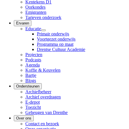
Kentekens D1
Oorkondes
Emigranten
Tarieven onderzoek
Ervaren
Educatie
Primair onderwijs
Voortgezet onderwijs
Programma op maat
Drentse Cultuur Academie
Projecten
Podcasts
Agenda
Koffie & Keuvelen
Bartje
Blogs
Ondersteunen
Archiefbeheer
Archief overdragen
E-depot
Toezicht
Geheugen van Drenthe
Over ons
Contact en bezoek
Onze organisatie