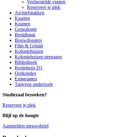
Veelgestelde vragen
Reserveer je plek
Archiefstukken
Kaarten
Kranten
Genealogie
Beeldbank
Bouwdossiers
Film & Geluid
Koloniehuizen
Koloniehuizen personen
Bibliotheek
Kentekens D1
Oorkondes
Emigranten
Tarieven onderzoek
Studiezaal bezoeken?
Reserveer je plek
Blijf op de hoogte
Aanmelden nieuwsbrief