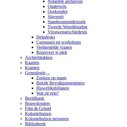
Notariële archieven
Onderwijs
Oorkondes
Slavernij
Stamboomonderzoek
Tweede Wereldoorlog
Vrouwengeschiedenis
Helpdesks
Cursussen en workshops
Veelgestelde vragen
Reserveer je plek
Archiefstukken
Kaarten
Kranten
Genealogie
Zoeken op naam
Bekijk Bevolkingsregisters
Huwelijksbijlagen
Wat zit erin?
Beeldbank
Bouwdossiers
Film & Geluid
Koloniehuizen
Koloniehuizen personen
Bibliotheek