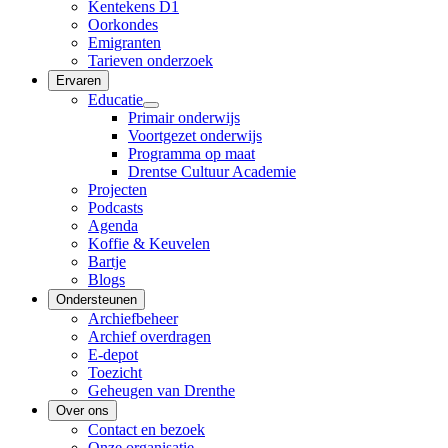
Kentekens D1
Oorkondes
Emigranten
Tarieven onderzoek
Ervaren
Educatie
Primair onderwijs
Voortgezet onderwijs
Programma op maat
Drentse Cultuur Academie
Projecten
Podcasts
Agenda
Koffie & Keuvelen
Bartje
Blogs
Ondersteunen
Archiefbeheer
Archief overdragen
E-depot
Toezicht
Geheugen van Drenthe
Over ons
Contact en bezoek
Onze organisatie