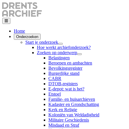
Home
Onderzoeken
Start je onderzoek
Hoe werkt archiefonderzoek?
Zoeken op onderwerp
Belastingen
Beroepen en ambachten
Bevolkingsregister
Burgerlijke stand
CABR
DTOB-registers
E-depot: wat is het?
Etstoel
Familie- en huisarchieven
Kadaster en Grondschatting
Kerk en Religie
Koloniën van Weldadigheid
Militaire Geschiedenis
Misdaad en Straf