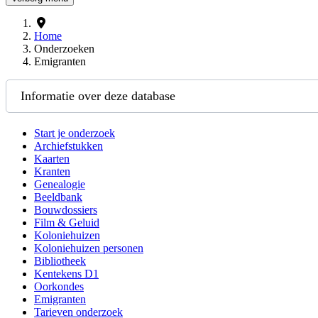
Home
Onderzoeken
Emigranten
Informatie over deze database
Start je onderzoek
Archiefstukken
Kaarten
Kranten
Genealogie
Beeldbank
Bouwdossiers
Film & Geluid
Koloniehuizen
Koloniehuizen personen
Bibliotheek
Kentekens D1
Oorkondes
Emigranten
Tarieven onderzoek