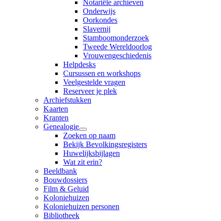
Notariële archieven
Onderwijs
Oorkondes
Slavernij
Stamboomonderzoek
Tweede Wereldoorlog
Vrouwengeschiedenis
Helpdesks
Cursussen en workshops
Veelgestelde vragen
Reserveer je plek
Archiefstukken
Kaarten
Kranten
Genealogie
Zoeken op naam
Bekijk Bevolkingsregisters
Huwelijksbijlagen
Wat zit erin?
Beeldbank
Bouwdossiers
Film & Geluid
Koloniehuizen
Koloniehuizen personen
Bibliotheek