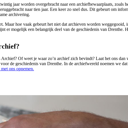
wintig jaar worden overgebracht naar een archiefbewaarplaats, zoals he
uggebracht naar tien jaar. Een keer zo snel dus. Dit gebeurt om inform
zame archivering.
niet. Maar hoe vaak gebeurt het niet dat archieven worden weggegooid, 
nt er mogelijk een belangrijk deel van de geschiedenis van Drenthe. Het
rchief?
nts Archief? Of weet je waar zo’n archief zich bevindt? Laat het ons d
ijn voor de geschiedenis van Drenthe. In de archiefwereld noemen we da
t met ons opnemen.