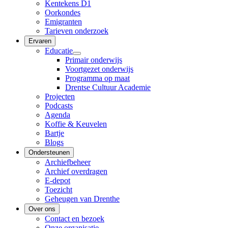
Kentekens D1
Oorkondes
Emigranten
Tarieven onderzoek
Ervaren
Educatie
Primair onderwijs
Voortgezet onderwijs
Programma op maat
Drentse Cultuur Academie
Projecten
Podcasts
Agenda
Koffie & Keuvelen
Bartje
Blogs
Ondersteunen
Archiefbeheer
Archief overdragen
E-depot
Toezicht
Geheugen van Drenthe
Over ons
Contact en bezoek
Onze organisatie