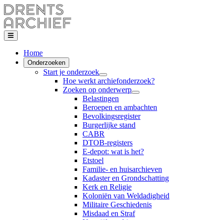
Home
Onderzoeken
Start je onderzoek
Hoe werkt archiefonderzoek?
Zoeken op onderwerp
Belastingen
Beroepen en ambachten
Bevolkingsregister
Burgerlijke stand
CABR
DTOB-registers
E-depot: wat is het?
Etstoel
Familie- en huisarchieven
Kadaster en Grondschatting
Kerk en Religie
Koloniën van Weldadigheid
Militaire Geschiedenis
Misdaad en Straf