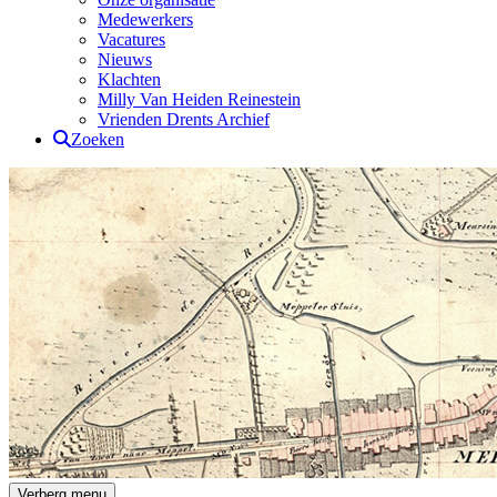
Medewerkers
Vacatures
Nieuws
Klachten
Milly Van Heiden Reinestein
Vrienden Drents Archief
Zoeken
Verberg menu