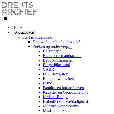
Home
Onderzoeken
Start je onderzoek
Hoe werkt archiefonderzoek?
Zoeken op onderwerp
Belastingen
Beroepen en ambachten
Bevolkingsregister
Burgerlijke stand
CABR
DTOB-registers
E-depot: wat is het?
Etstoel
Familie- en huisarchieven
Kadaster en Grondschatting
Kerk en Religie
Koloniën van Weldadigheid
Militaire Geschiedenis
Misdaad en Straf