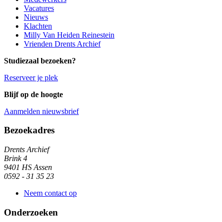
Vacatures
Nieuws
Klachten
Milly Van Heiden Reinestein
Vrienden Drents Archief
Studiezaal bezoeken?
Reserveer je plek
Blijf op de hoogte
Aanmelden nieuwsbrief
Algemene informatie
Bezoekadres
Drents Archief
Brink 4
9401 HS Assen
0592 - 31 35 23
Neem contact op
Onderzoeken