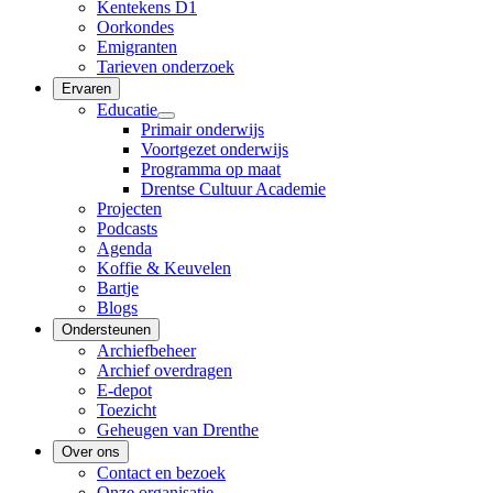
Kentekens D1
Oorkondes
Emigranten
Tarieven onderzoek
Ervaren
Educatie
Primair onderwijs
Voortgezet onderwijs
Programma op maat
Drentse Cultuur Academie
Projecten
Podcasts
Agenda
Koffie & Keuvelen
Bartje
Blogs
Ondersteunen
Archiefbeheer
Archief overdragen
E-depot
Toezicht
Geheugen van Drenthe
Over ons
Contact en bezoek
Onze organisatie