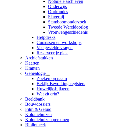
Notariële archieven
Onderwijs
Oorkondes
Slavernij
Stamboomonderzoek
Tweede Wereldoorlog
Vrouwengeschiedenis
Helpdesks
Cursussen en workshops
Veelgestelde vragen
Reserveer je plek
Archiefstukken
Kaarten
Kranten
Genealogie
Zoeken op naam
Bekijk Bevolkingsregisters
Huwelijksbijlagen
Wat zit erin?
Beeldbank
Bouwdossiers
Film & Geluid
Koloniehuizen
Koloniehuizen personen
Bibliotheek