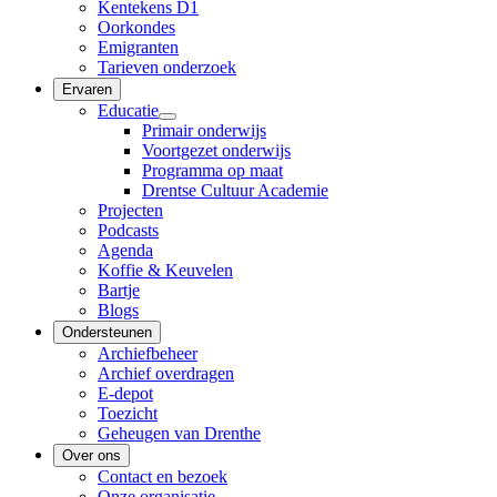
Kentekens D1
Oorkondes
Emigranten
Tarieven onderzoek
Ervaren
Educatie
Primair onderwijs
Voortgezet onderwijs
Programma op maat
Drentse Cultuur Academie
Projecten
Podcasts
Agenda
Koffie & Keuvelen
Bartje
Blogs
Ondersteunen
Archiefbeheer
Archief overdragen
E-depot
Toezicht
Geheugen van Drenthe
Over ons
Contact en bezoek
Onze organisatie