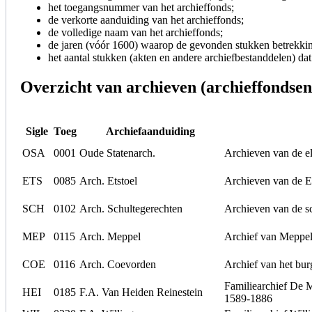
het toegangsnummer van het archieffonds;
de verkorte aanduiding van het archieffonds;
de volledige naam van het archieffonds;
de jaren (vóór 1600) waarop de gevonden stukken betrekki
het aantal stukken (akten en andere archiefbestanddelen) da
Overzicht van archieven (archieffondsen)
Sigle
Toeg
Archiefaanduiding
OSA
0001
Oude Statenarch.
Archieven van de e
ETS
0085
Arch. Etstoel
Archieven van de Et
SCH
0102
Arch. Schultegerechten
Archieven van de s
MEP
0115
Arch. Meppel
Archief van Meppel
COE
0116
Arch. Coevorden
Archief van het bur
Familiearchief De 
HEI
0185
F.A. Van Heiden Reinestein
1589-1886