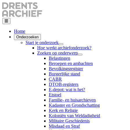
Home
Onderzoeken
Start je onderzoek
Hoe werkt archiefonderzoek?
Zoeken op onderwerp
Belastingen
Beroepen en ambachten
Bevolkingsregister
Burgerlijke stand
CABR
DTOB-registers
E-depot: wat is het?
Etstoel
Familie- en huisarchieven
Kadaster en Grondschatting
Kerk en Religie
Koloniën van Weldadigheid
Militaire Geschiedenis
Misdaad en Straf