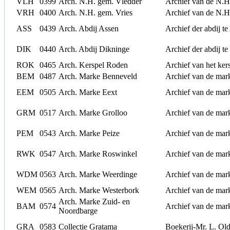
VLH
0399
Arch. N.H. gem. Vledder
Archief van de N.H
VRH
0400
Arch. N.H. gem. Vries
Archief van de N.H
ASS
0439
Arch. Abdij Assen
Archief der abdij t
DIK
0440
Arch. Abdij Dikninge
Archief der abdij t
ROK
0465
Arch. Kerspel Roden
Archief van het ke
BEM
0487
Arch. Marke Benneveld
Archief van de mar
EEM
0505
Arch. Marke Eext
Archief van de mar
GRM
0517
Arch. Marke Grolloo
Archief van de mar
PEM
0543
Arch. Marke Peize
Archief van de mar
RWK
0547
Arch. Marke Roswinkel
Archief van de mar
WDM
0563
Arch. Marke Weerdinge
Archief van de mar
WEM
0565
Arch. Marke Westerbork
Archief van de mar
Arch. Marke Zuid- en
BAM
0574
Archief van de mar
Noordbarge
GRA
0583
Collectie Gratama
Boekerij-Mr. L. Old