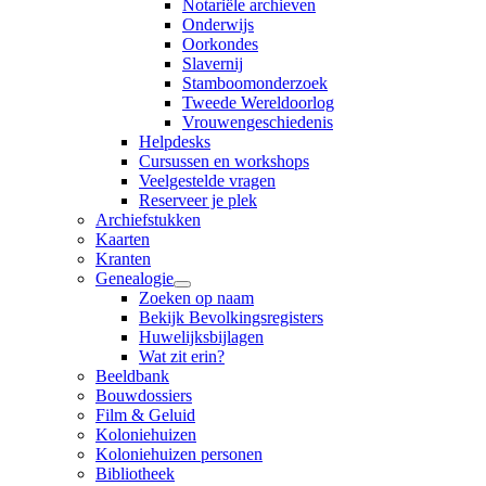
Notariële archieven
Onderwijs
Oorkondes
Slavernij
Stamboomonderzoek
Tweede Wereldoorlog
Vrouwengeschiedenis
Helpdesks
Cursussen en workshops
Veelgestelde vragen
Reserveer je plek
Archiefstukken
Kaarten
Kranten
Genealogie
Zoeken op naam
Bekijk Bevolkingsregisters
Huwelijksbijlagen
Wat zit erin?
Beeldbank
Bouwdossiers
Film & Geluid
Koloniehuizen
Koloniehuizen personen
Bibliotheek