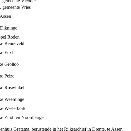
. gemeente Vledder
. gemeente Vries
e Assen
e Dikninge
rspel Roden
ke Benneveld
ke Eext
ke Grolloo
ke Peize
ke Roswinkel
ke Weerdinge
ke Westerbork
ke Zuid- en Noordbarge
enhuis Gratama, berustende in het Rijksarchief in Drente, te Assen