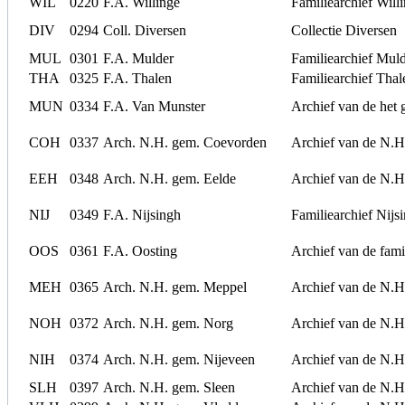
WIL
0220
F.A. Willinge
Familiearchief Will
DIV
0294
Coll. Diversen
Collectie Diversen
MUL
0301
F.A. Mulder
Familiearchief Mul
THA
0325
F.A. Thalen
Familiearchief Thal
MUN
0334
F.A. Van Munster
Archief van de het 
COH
0337
Arch. N.H. gem. Coevorden
Archief van de N.
EEH
0348
Arch. N.H. gem. Eelde
Archief van de N.H
NIJ
0349
F.A. Nijsingh
Familiearchief Nijs
OOS
0361
F.A. Oosting
Archief van de fami
MEH
0365
Arch. N.H. gem. Meppel
Archief van de N.
NOH
0372
Arch. N.H. gem. Norg
Archief van de N.H
NIH
0374
Arch. N.H. gem. Nijeveen
Archief van de N.H
SLH
0397
Arch. N.H. gem. Sleen
Archief van de N.H