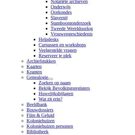
Notariële archieven
Onderwijs
Oorkondes
Slavernij
Stamboomonderzoek
Tweede Wereldoorlog
Vrouwengeschiedenis
Helpdesks
Cursussen en workshops
Veelgestelde vragen
Reserveer je plek
Archiefstukken
Kaarten
Kranten
Genealogie
Zoeken op naam
Bekijk Bevolkingsregisters
Huwelijksbijlagen
Wat zit erin?
Beeldbank
Bouwdossiers
Film & Geluid
Koloniehuizen
Koloniehuizen personen
Bibliotheek