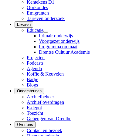
Kentekens D1
Oorkondes
Emigranten
Tarieven onderzoek
Ervaren
Educatie
Primair onderwijs
Voortgezet onderwijs
Programma op maat
Drentse Cultuur Academie
Projecten
Podcasts
Agenda
Koffie & Keuvelen
Bartje
Blogs
Ondersteunen
Archiefbeheer
Archief overdragen
E-depot
Toezicht
Geheugen van Drenthe
Over ons
Contact en bezoek
Onze organisatie