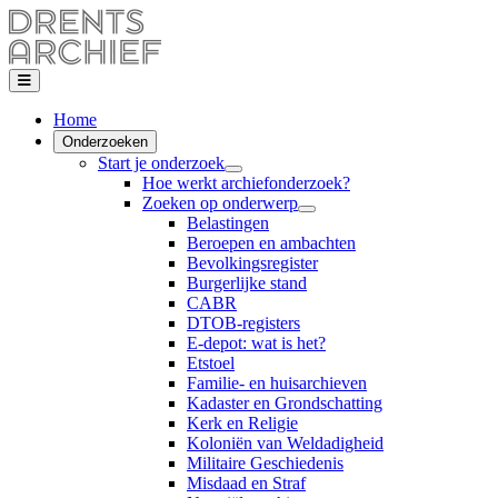
Home
Onderzoeken
Start je onderzoek
Hoe werkt archiefonderzoek?
Zoeken op onderwerp
Belastingen
Beroepen en ambachten
Bevolkingsregister
Burgerlijke stand
CABR
DTOB-registers
E-depot: wat is het?
Etstoel
Familie- en huisarchieven
Kadaster en Grondschatting
Kerk en Religie
Koloniën van Weldadigheid
Militaire Geschiedenis
Misdaad en Straf