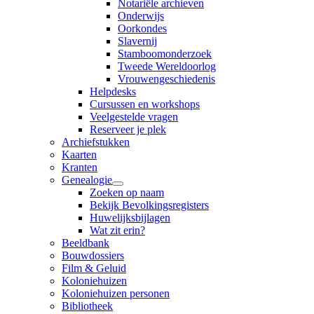
Notariële archieven
Onderwijs
Oorkondes
Slavernij
Stamboomonderzoek
Tweede Wereldoorlog
Vrouwengeschiedenis
Helpdesks
Cursussen en workshops
Veelgestelde vragen
Reserveer je plek
Archiefstukken
Kaarten
Kranten
Genealogie
Zoeken op naam
Bekijk Bevolkingsregisters
Huwelijksbijlagen
Wat zit erin?
Beeldbank
Bouwdossiers
Film & Geluid
Koloniehuizen
Koloniehuizen personen
Bibliotheek