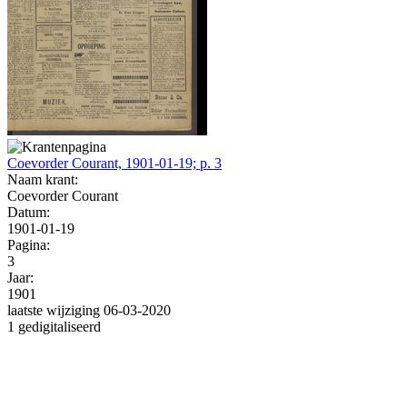
Coevorder Courant, 1901-01-19; p. 3
Naam krant:
Coevorder Courant
Datum:
1901-01-19
Pagina:
3
Jaar:
1901
laatste wijziging 06-03-2020
1 gedigitaliseerd