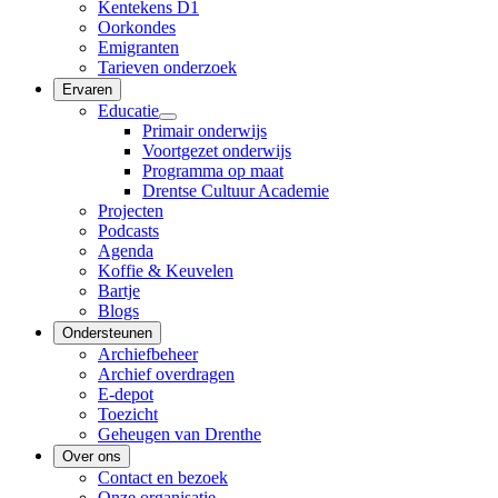
Kentekens D1
Oorkondes
Emigranten
Tarieven onderzoek
Ervaren
Educatie
Primair onderwijs
Voortgezet onderwijs
Programma op maat
Drentse Cultuur Academie
Projecten
Podcasts
Agenda
Koffie & Keuvelen
Bartje
Blogs
Ondersteunen
Archiefbeheer
Archief overdragen
E-depot
Toezicht
Geheugen van Drenthe
Over ons
Contact en bezoek
Onze organisatie