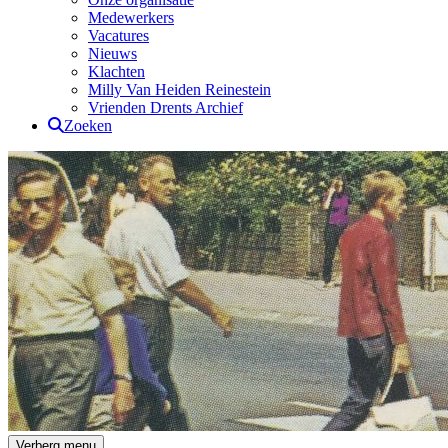
Medewerkers
Vacatures
Nieuws
Klachten
Milly Van Heiden Reinestein
Vrienden Drents Archief
Zoeken
Drents Archief
Verberg menu