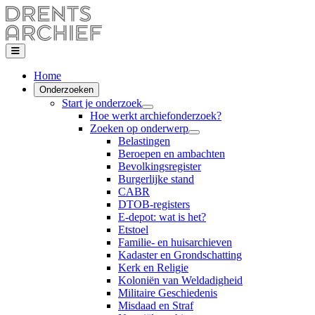
Home
Onderzoeken
Start je onderzoek
Hoe werkt archiefonderzoek?
Zoeken op onderwerp
Belastingen
Beroepen en ambachten
Bevolkingsregister
Burgerlijke stand
CABR
DTOB-registers
E-depot: wat is het?
Etstoel
Familie- en huisarchieven
Kadaster en Grondschatting
Kerk en Religie
Koloniën van Weldadigheid
Militaire Geschiedenis
Misdaad en Straf