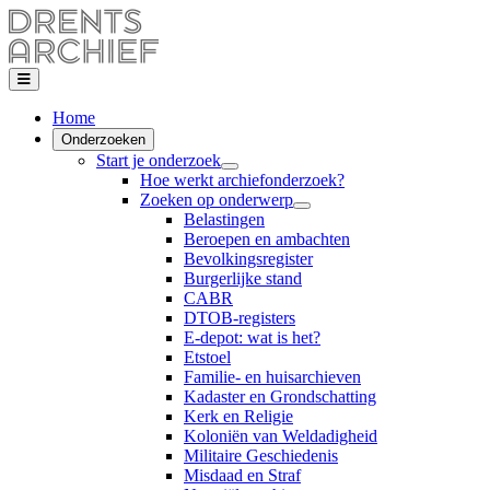
Home
Onderzoeken
Start je onderzoek
Hoe werkt archiefonderzoek?
Zoeken op onderwerp
Belastingen
Beroepen en ambachten
Bevolkingsregister
Burgerlijke stand
CABR
DTOB-registers
E-depot: wat is het?
Etstoel
Familie- en huisarchieven
Kadaster en Grondschatting
Kerk en Religie
Koloniën van Weldadigheid
Militaire Geschiedenis
Misdaad en Straf