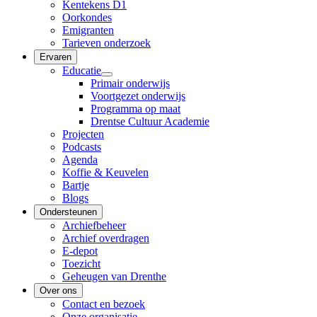
Kentekens D1
Oorkondes
Emigranten
Tarieven onderzoek
Ervaren
Educatie
Primair onderwijs
Voortgezet onderwijs
Programma op maat
Drentse Cultuur Academie
Projecten
Podcasts
Agenda
Koffie & Keuvelen
Bartje
Blogs
Ondersteunen
Archiefbeheer
Archief overdragen
E-depot
Toezicht
Geheugen van Drenthe
Over ons
Contact en bezoek
Onze organisatie