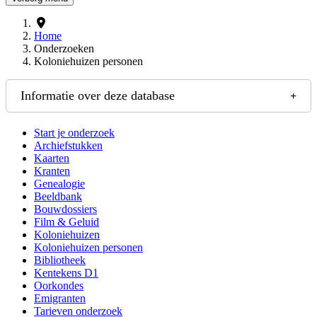
Home
Onderzoeken
Koloniehuizen personen
Informatie over deze database
Start je onderzoek
Archiefstukken
Kaarten
Kranten
Genealogie
Beeldbank
Bouwdossiers
Film & Geluid
Koloniehuizen
Koloniehuizen personen
Bibliotheek
Kentekens D1
Oorkondes
Emigranten
Tarieven onderzoek