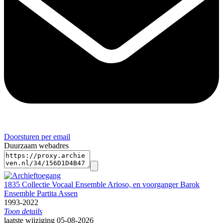
Doorsturen per email
Duurzaam webadres
1835 Collectie Vocaal Ensemble Arioso, en voorganger Barok
Ensemble Partita Assen
1993-2022
Toon details
Datering
laatste wijziging 05-08-2026
: