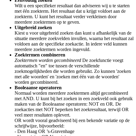
Eenvoudig zoeken
Wilt u een specifieker resultaat dan adviseren wij u te starten
met één zoekterm. Het resultaat dat u krijgt voldoet aan de
zoekterm. U kunt het resultaat verder verkleinen door
meerdere zoektermen op te geven.
Uitgebreid zoeken
Kiest u voor uitgebreid zoeken dan kunt u afhankelijk van de
situatie meerdere zoekvelden invullen, waarna het resultaat zal
voldoen aan de specifieke zoekactie. In iedere veld kunnen
meerdere zoektermen worden ingevuld.
Zoektermen combineren
Zoektermen worden gecombineerd
De zoekfunctie voegt
automatisch "en" toe tussen de verschillende
zoekmogelijkheden die worden gebruikt. Zo kunnen 'zoeken
met alle woorden' en 'zoeken met één van de woorden'
worden gecombineerd.
Booleaanse operatoren
Normaal worden meerdere zoektermen altijd gecombineerd
met AND. U kunt bij het zoeken in een zoekveld ook gebruik
maken van de Booleaanse operatoren: NOT en OR. De
zoekacties met NOT beperken het zoekresultaat, terwijl OR
veel meer resultaten oplevert.
OR wordt vooral geadviseerd bij een bekende variatie op de
schrijfwijze, bijvoorbeeld:
- Den Haag OR ’s-Gravenhage