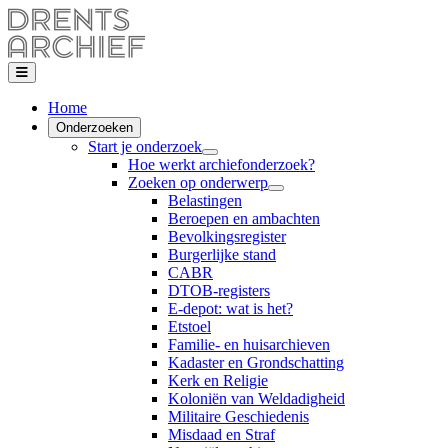
Home
Onderzoeken
Start je onderzoek
Hoe werkt archiefonderzoek?
Zoeken op onderwerp
Belastingen
Beroepen en ambachten
Bevolkingsregister
Burgerlijke stand
CABR
DTOB-registers
E-depot: wat is het?
Etstoel
Familie- en huisarchieven
Kadaster en Grondschatting
Kerk en Religie
Koloniën van Weldadigheid
Militaire Geschiedenis
Misdaad en Straf