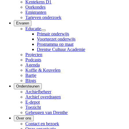
Kentekens D1
Oorkondes
Emigranten
Tarieven onderzoek
Ervaren
Educatie
Primair onderwijs
Voortgezet onderwijs
Programma op maat
Drentse Cultuur Academie
Projecten
Podcasts
Agenda
Koffie & Keuvelen
Bartje
Blogs
Ondersteunen
Archiefbeheer
Archief overdragen
E-depot
Toezicht
Geheugen van Drenthe
Over ons
Contact en bezoek
Onze organisatie