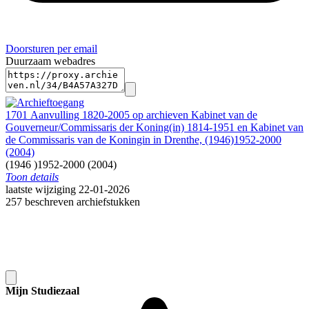
Doorsturen per email
Duurzaam webadres
1701 Aanvulling 1820-2005 op archieven Kabinet van de
Gouverneur/Commissaris der Koning(in) 1814-1951 en Kabinet van
de Commissaris van de Koningin in Drenthe, (1946)1952-2000
(2004)
(1946 )1952-2000 (2004)
Toon details
Datering
laatste wijziging 22-01-2026
:
(1946 )1952-2000 (2004)
257 beschreven archiefstukken
Auteur:
Theo van Mierlo
Citeerinstructie:
Bij het citeren in annotatie en verantwoording dient het archief
tenminste eenmaal volledig en zonder afkortingen te worden
vermeld. Daarna kan worden volstaan met verkorte aanhaling.
VOLLEDIG:
Mijn Studiezaal
Drents Archief, Assen. Toegang 1701 Aanvulling 1820-2005 op