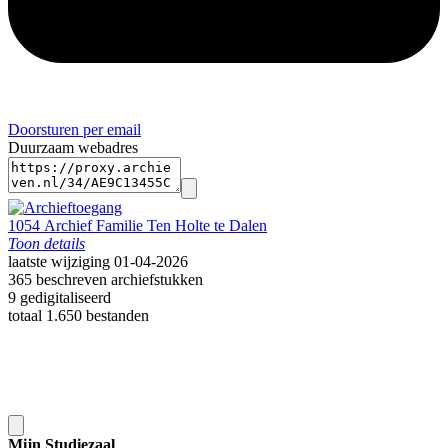
Doorsturen per email
Duurzaam webadres
1054 Archief Familie Ten Holte te Dalen
Toon details
Citeerinstructie:
laatste wijziging 01-04-2026
Bij het citeren in annotatie en verantwoording dient het archief
365 beschreven archiefstukken
tenminste eenmaal volledig en zonder afkortingen te worden
9 gedigitaliseerd
vermeld. Daarna kan worden volstaan met verkorte aanhaling.
totaal 1.650 bestanden
VOLLEDIG:
Drents Archief, Assen. Toegang 1054 Archief Familie Ten Holte te
Dalen
VERKORT:
NL-AsnDA, 1054
Categorie:
Mijn Studiezaal