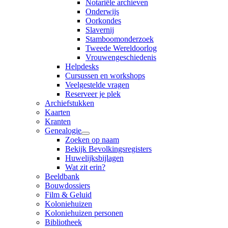
Notariële archieven
Onderwijs
Oorkondes
Slavernij
Stamboomonderzoek
Tweede Wereldoorlog
Vrouwengeschiedenis
Helpdesks
Cursussen en workshops
Veelgestelde vragen
Reserveer je plek
Archiefstukken
Kaarten
Kranten
Genealogie
Zoeken op naam
Bekijk Bevolkingsregisters
Huwelijksbijlagen
Wat zit erin?
Beeldbank
Bouwdossiers
Film & Geluid
Koloniehuizen
Koloniehuizen personen
Bibliotheek