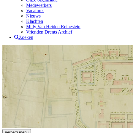
Medewerkers
Vacatures
Nieuws
Klachten
Milly Van Heiden Reinestein
Vrienden Drents Archief
Zoeken
Drents Archief
Verberg menu