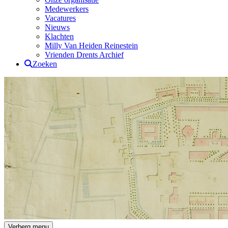
Medewerkers
Vacatures
Nieuws
Klachten
Milly Van Heiden Reinestein
Vrienden Drents Archief
Zoeken
Verberg menu