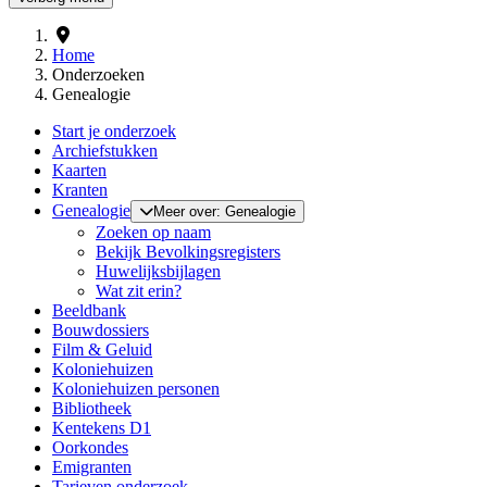
Home
Onderzoeken
Genealogie
Start je onderzoek
Archiefstukken
Kaarten
Kranten
Genealogie
Meer over: Genealogie
Zoeken op naam
Bekijk Bevolkingsregisters
Huwelijksbijlagen
Wat zit erin?
Beeldbank
Bouwdossiers
Film & Geluid
Koloniehuizen
Koloniehuizen personen
Bibliotheek
Kentekens D1
Oorkondes
Emigranten
Tarieven onderzoek