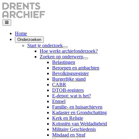
Home
Onderzoeken
Start je onderzoek
Hoe werkt archiefonderzoek?
Zoeken op onderwerp
Belastingen
Beroepen en ambachten
Bevolkingsregister
Burgerlijke stand
CABR
DTOB-registers
E-depot: wat is het?
Etstoel
Familie- en huisarchieven
Kadaster en Grondschatting
Kerk en Religie
Koloniën van Weldadigheid
Militaire Geschiedenis
Misdaad en Straf