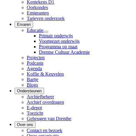
Kentekens D1
Oorkondes
Emigranten
Tarieven onderzoek
Ervaren
Educatie
Primair onderwijs
Voortgezet onderwijs
Programma op maat
Drentse Cultuur Academie
Projecten
Podcasts
Agenda
Koffie & Keuvelen
Bartje
Blogs
Ondersteunen
Archiefbeheer
Archief overdragen
E-depot
Toezicht
Geheugen van Drenthe
Over ons
Contact en bezoek
Onze organisatie