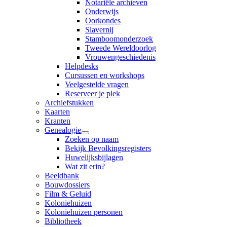
Notariële archieven
Onderwijs
Oorkondes
Slavernij
Stamboomonderzoek
Tweede Wereldoorlog
Vrouwengeschiedenis
Helpdesks
Cursussen en workshops
Veelgestelde vragen
Reserveer je plek
Archiefstukken
Kaarten
Kranten
Genealogie
Zoeken op naam
Bekijk Bevolkingsregisters
Huwelijksbijlagen
Wat zit erin?
Beeldbank
Bouwdossiers
Film & Geluid
Koloniehuizen
Koloniehuizen personen
Bibliotheek