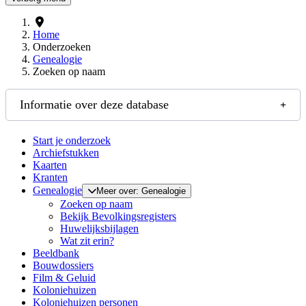
Home
Onderzoeken
Genealogie
Zoeken op naam
Informatie over deze database
Start je onderzoek
Archiefstukken
Kaarten
Kranten
Genealogie
Meer over: Genealogie
Zoeken op naam
Bekijk Bevolkingsregisters
Huwelijksbijlagen
Wat zit erin?
Beeldbank
Bouwdossiers
Film & Geluid
Koloniehuizen
Koloniehuizen personen