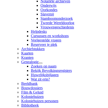
Notariële archieven
Onderwijs
Oorkondes
Slavernij
Stamboomonderzoek
Tweede Wereldoorlog
Vrouwengeschiedenis
Helpdesks
Cursussen en workshops
Veelgestelde vragen
Reserveer je plek
Archiefstukken
Kaarten
Kranten
Genealogie
Zoeken op naam
Bekijk Bevolkingsregisters
Huwelijksbijlagen
Wat zit erin?
Beeldbank
Bouwdossiers
Film & Geluid
Koloniehuizen
Koloniehuizen personen
Bibliotheek