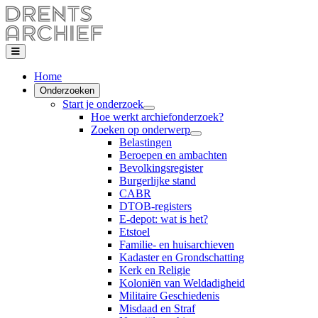
Home
Onderzoeken
Start je onderzoek
Hoe werkt archiefonderzoek?
Zoeken op onderwerp
Belastingen
Beroepen en ambachten
Bevolkingsregister
Burgerlijke stand
CABR
DTOB-registers
E-depot: wat is het?
Etstoel
Familie- en huisarchieven
Kadaster en Grondschatting
Kerk en Religie
Koloniën van Weldadigheid
Militaire Geschiedenis
Misdaad en Straf