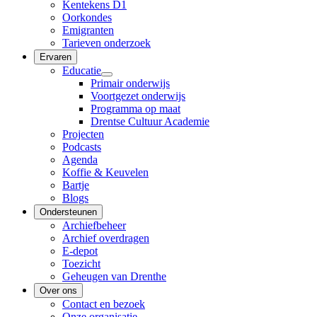
Kentekens D1
Oorkondes
Emigranten
Tarieven onderzoek
Ervaren
Educatie
Primair onderwijs
Voortgezet onderwijs
Programma op maat
Drentse Cultuur Academie
Projecten
Podcasts
Agenda
Koffie & Keuvelen
Bartje
Blogs
Ondersteunen
Archiefbeheer
Archief overdragen
E-depot
Toezicht
Geheugen van Drenthe
Over ons
Contact en bezoek
Onze organisatie