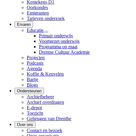
Kentekens D1
Oorkondes
Emigranten
Tarieven onderzoek
Ervaren
Educatie
Primair onderwijs
Voortgezet onderwijs
Programma op maat
Drentse Cultuur Academie
Projecten
Podcasts
Agenda
Koffie & Keuvelen
Bartje
Blogs
Ondersteunen
Archiefbeheer
Archief overdragen
E-depot
Toezicht
Geheugen van Drenthe
Over ons
Contact en bezoek
Onze organisatie