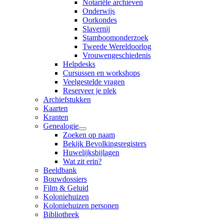
Notariële archieven
Onderwijs
Oorkondes
Slavernij
Stamboomonderzoek
Tweede Wereldoorlog
Vrouwengeschiedenis
Helpdesks
Cursussen en workshops
Veelgestelde vragen
Reserveer je plek
Archiefstukken
Kaarten
Kranten
Genealogie
Zoeken op naam
Bekijk Bevolkingsregisters
Huwelijksbijlagen
Wat zit erin?
Beeldbank
Bouwdossiers
Film & Geluid
Koloniehuizen
Koloniehuizen personen
Bibliotheek