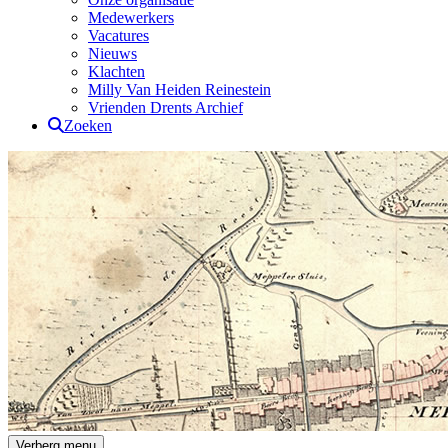
Medewerkers
Vacatures
Nieuws
Klachten
Milly Van Heiden Reinestein
Vrienden Drents Archief
Zoeken
Verberg menu