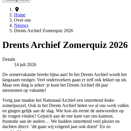
Home
Over ons
Nieuws
Drents Archief Zomerquiz 2026
Drents Archief Zomerquiz 2026
Details
Gepubliceerd op
14 juli 2026
De zomervakantie breekt bijna aan! In het Drents Archief wordt het
langzaam rustiger. Veel onderzoekers gaan er zelf ook lekker op uit.
Maar een ding is zeker: je kunt het Drents Archief dit jaar
meenemen op vakantie!
Vorig jaar maakte het Nationaal Archief een ontzettend leuke
zomerpuzzel. Ook in het Drents Archief lieten we al ons werk vallen
en gingen gelijk aan de slag. Wie kon als eerste de antwoorden op
de vragen vinden? Gejuich aan de ene kant van ons kantoor,
frustratie aan de andere… We hadden ontzettend veel plezier en
dachten direct: ‘dit gaan wij volgend jaar ook doen!’ En zo