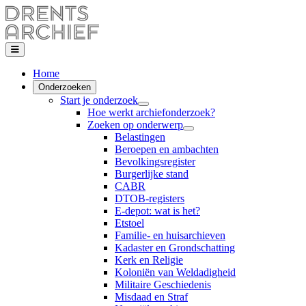
Home
Onderzoeken
Start je onderzoek
Hoe werkt archiefonderzoek?
Zoeken op onderwerp
Belastingen
Beroepen en ambachten
Bevolkingsregister
Burgerlijke stand
CABR
DTOB-registers
E-depot: wat is het?
Etstoel
Familie- en huisarchieven
Kadaster en Grondschatting
Kerk en Religie
Koloniën van Weldadigheid
Militaire Geschiedenis
Misdaad en Straf