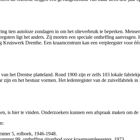
ring tien autoloze zondagen in om het olieverbruik te beperken. Mens
gsters ligt het anders. Zij moeten een speciale ontheffing aanvragen. H
hting Kruiswerk Drenthe. Een kraamcentrum kan een verpleegster voor éé
van het Drentse platteland. Rond 1900 zijn er zelfs 103 lokale fabriek
aar zijn en het bestuur vormen. Het ledenregister van de zuivelfabriek
rden, is hier te vinden. Onderzoekers kunnen een afspraak maken om de st
n:
ummer 5, rolboek, 1946-1948.
nummer 99, ontheffing rijverbod voor kraamverpleegsters, 1973.