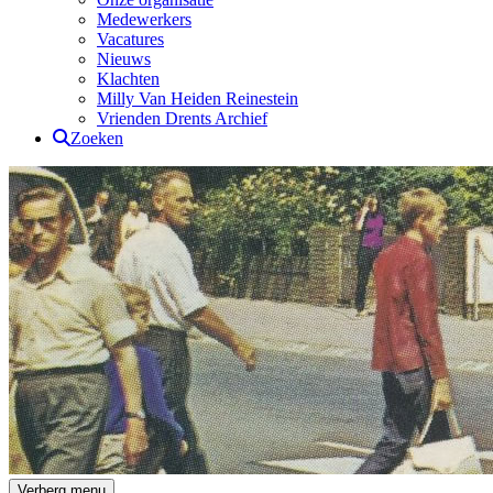
Medewerkers
Vacatures
Nieuws
Klachten
Milly Van Heiden Reinestein
Vrienden Drents Archief
Zoeken
Verberg menu