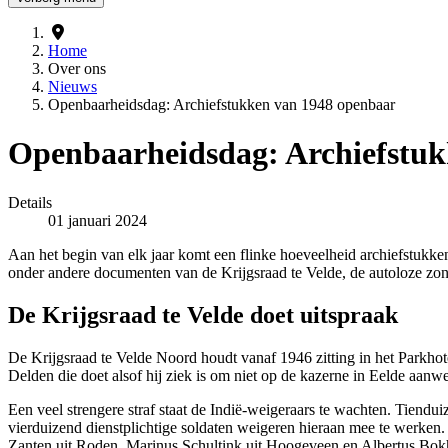
Home
Over ons
Nieuws
Openbaarheidsdag: Archiefstukken van 1948 openbaar
Openbaarheidsdag: Archiefstuk
Details
Gepubliceerd op
01 januari 2024
Aan het begin van elk jaar komt een flinke hoeveelheid archiefstukken
onder andere documenten van de Krijgsraad te Velde, de autoloze zo
De Krijgsraad te Velde doet uitspraak
De Krijgsraad te Velde Noord houdt vanaf 1946 zitting in het Parkhot
Delden die doet alsof hij ziek is om niet op de kazerne in Eelde aanw
Een veel strengere straf staat de Indië-weigeraars te wachten. Tien
vierduizend dienstplichtige soldaten weigeren hieraan mee te werken.
Zanten uit Roden, Marinus Schultink uit Hoogeveen en Albertus Bokhors