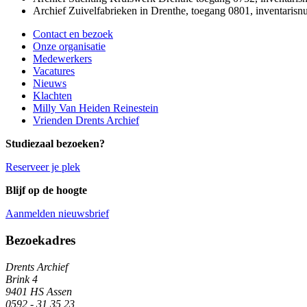
Archief Zuivelfabrieken in Drenthe, toegang 0801, inventarisn
Contact en bezoek
Onze organisatie
Medewerkers
Vacatures
Nieuws
Klachten
Milly Van Heiden Reinestein
Vrienden Drents Archief
Studiezaal bezoeken?
Reserveer je plek
Blijf op de hoogte
Aanmelden nieuwsbrief
Algemene informatie
Bezoekadres
Drents Archief
Brink 4
9401 HS Assen
0592 - 31 35 23