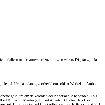
, of alleen onder voorwaarden, in te zien waren. Dit jaar zijn dat
n gepleegd. Het gaat dan bijvoorbeeld om soldaat Workel uit Ambt-
ndonesië gestuurd om de kolonie voor Nederland te behouden. Zo’n
bert Bruins uit Mantinge, Egbert Alberts uit Beilen, Jacob van
pgelegd. Dit is opgetekend in het rolboek van de Krijgsraad dat op 1