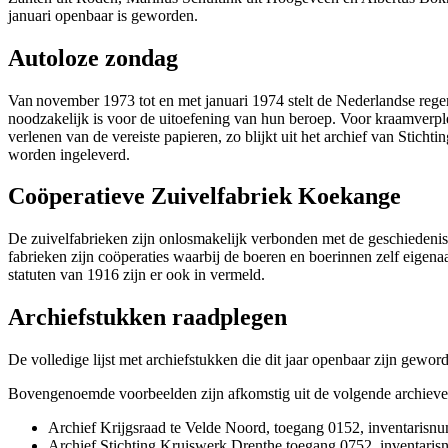
januari openbaar is geworden.
Autoloze zondag
Van november 1973 tot en met januari 1974 stelt de Nederlandse rege
noodzakelijk is voor de uitoefening van hun beroep. Voor kraamverplee
verlenen van de vereiste papieren, zo blijkt uit het archief van Stic
worden ingeleverd.
Coöperatieve Zuivelfabriek Koekange
De zuivelfabrieken zijn onlosmakelijk verbonden met de geschiedenis 
fabrieken zijn coöperaties waarbij de boeren en boerinnen zelf eigen
statuten van 1916 zijn er ook in vermeld.
Archiefstukken raadplegen
De volledige lijst met archiefstukken die dit jaar openbaar zijn gewo
Bovengenoemde voorbeelden zijn afkomstig uit de volgende archieve
Archief Krijgsraad te Velde Noord, toegang 0152, inventarisn
Archief Stichting Kruiswerk Drenthe toegang 0752, inventaris