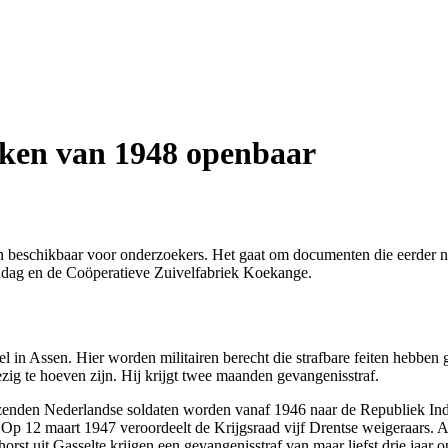
ken van 1948 openbaar
 beschikbaar voor onderzoekers. Het gaat om documenten die eerder niet
ndag en de Coöperatieve Zuivelfabriek Koekange.
el in Assen. Hier worden militairen berecht die strafbare feiten hebbe
ezig te hoeven zijn. Hij krijgt twee maanden gevangenisstraf.
duizenden Nederlandse soldaten worden vanaf 1946 naar de Republiek I
 Op 12 maart 1947 veroordeelt de Krijgsraad vijf Drentse weigeraars. Al
t uit Gasselte krijgen een gevangenisstraf van maar liefst drie jaar o