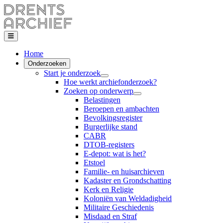
Home
Onderzoeken
Start je onderzoek
Hoe werkt archiefonderzoek?
Zoeken op onderwerp
Belastingen
Beroepen en ambachten
Bevolkingsregister
Burgerlijke stand
CABR
DTOB-registers
E-depot: wat is het?
Etstoel
Familie- en huisarchieven
Kadaster en Grondschatting
Kerk en Religie
Koloniën van Weldadigheid
Militaire Geschiedenis
Misdaad en Straf