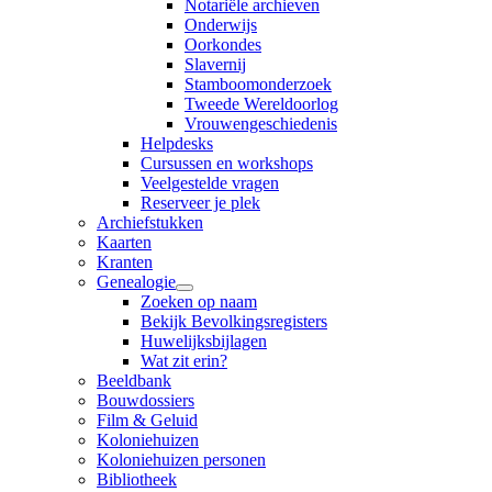
Notariële archieven
Onderwijs
Oorkondes
Slavernij
Stamboomonderzoek
Tweede Wereldoorlog
Vrouwengeschiedenis
Helpdesks
Cursussen en workshops
Veelgestelde vragen
Reserveer je plek
Archiefstukken
Kaarten
Kranten
Genealogie
Zoeken op naam
Bekijk Bevolkingsregisters
Huwelijksbijlagen
Wat zit erin?
Beeldbank
Bouwdossiers
Film & Geluid
Koloniehuizen
Koloniehuizen personen
Bibliotheek