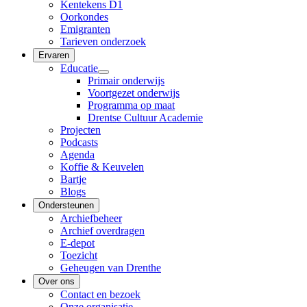
Kentekens D1
Oorkondes
Emigranten
Tarieven onderzoek
Ervaren
Educatie
Primair onderwijs
Voortgezet onderwijs
Programma op maat
Drentse Cultuur Academie
Projecten
Podcasts
Agenda
Koffie & Keuvelen
Bartje
Blogs
Ondersteunen
Archiefbeheer
Archief overdragen
E-depot
Toezicht
Geheugen van Drenthe
Over ons
Contact en bezoek
Onze organisatie