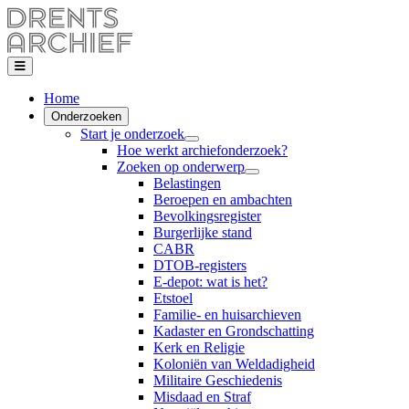
Home
Onderzoeken
Start je onderzoek
Hoe werkt archiefonderzoek?
Zoeken op onderwerp
Belastingen
Beroepen en ambachten
Bevolkingsregister
Burgerlijke stand
CABR
DTOB-registers
E-depot: wat is het?
Etstoel
Familie- en huisarchieven
Kadaster en Grondschatting
Kerk en Religie
Koloniën van Weldadigheid
Militaire Geschiedenis
Misdaad en Straf