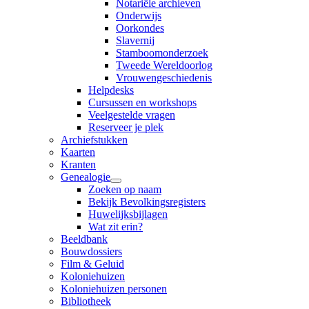
Notariële archieven
Onderwijs
Oorkondes
Slavernij
Stamboomonderzoek
Tweede Wereldoorlog
Vrouwengeschiedenis
Helpdesks
Cursussen en workshops
Veelgestelde vragen
Reserveer je plek
Archiefstukken
Kaarten
Kranten
Genealogie
Zoeken op naam
Bekijk Bevolkingsregisters
Huwelijksbijlagen
Wat zit erin?
Beeldbank
Bouwdossiers
Film & Geluid
Koloniehuizen
Koloniehuizen personen
Bibliotheek