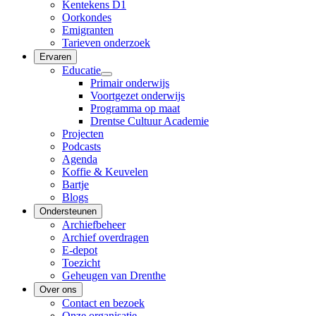
Kentekens D1
Oorkondes
Emigranten
Tarieven onderzoek
Ervaren
Educatie
Primair onderwijs
Voortgezet onderwijs
Programma op maat
Drentse Cultuur Academie
Projecten
Podcasts
Agenda
Koffie & Keuvelen
Bartje
Blogs
Ondersteunen
Archiefbeheer
Archief overdragen
E-depot
Toezicht
Geheugen van Drenthe
Over ons
Contact en bezoek
Onze organisatie