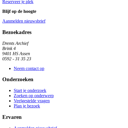
Reserveer je plek
Blijf op de hoogte
Aanmelden nieuwsbrief
Algemene informatie
Bezoekadres
Drents Archief
Brink 4
9401 HS Assen
0592 - 31 35 23
Neem contact op
Onderzoeken
Start je onderzoek
Zoeken op onderwerp
Veelgestelde vragen
Plan je bezoek
Ervaren