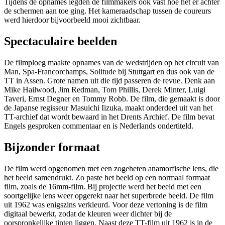
Tijdens de opnames legden de filmmakers ook vast hoe het er achter
de schermen aan toe ging. Het kameraadschap tussen de coureurs
werd hierdoor bijvoorbeeld mooi zichtbaar.
Spectaculaire beelden
De filmploeg maakte opnames van de wedstrijden op het circuit van
Man, Spa-Francorchamps, Solitude bij Stuttgart en dus ook van de
TT in Assen. Grote namen uit die tijd passeren de revue. Denk aan
Mike Hailwood, Jim Redman, Tom Phillis, Derek Minter, Luigi
Taveri, Ernst Degner en Tommy Robb. De film, die gemaakt is door
de Japanse regisseur Masuichi Iizuka, maakt onderdeel uit van het
TT-archief dat wordt bewaard in het Drents Archief. De film bevat
Engels gesproken commentaar en is Nederlands ondertiteld.
Bijzonder formaat
De film werd opgenomen met een zogeheten anamorfische lens, die
het beeld samendrukt. Zo paste het beeld op een normaal formaat
film, zoals de 16mm-film. Bij projectie werd het beeld met een
soortgelijke lens weer opgerekt naar het superbrede beeld. De film
uit 1962 was enigszins verkleurd. Voor deze vertoning is de film
digitaal bewerkt, zodat de kleuren weer dichter bij de
oorspronkelijke tinten liggen. Naast deze TT-film uit 1962 is in de