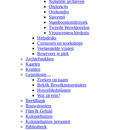
Notariële archieven
Onderwijs
Oorkondes
Slavernij
Stamboomonderzoek
Tweede Wereldoorlog
Vrouwengeschiedenis
Helpdesks
Cursussen en workshops
Veelgestelde vragen
Reserveer je plek
Archiefstukken
Kaarten
Kranten
Genealogie
Zoeken op naam
Bekijk Bevolkingsregisters
Huwelijksbijlagen
Wat zit erin?
Beeldbank
Bouwdossiers
Film & Geluid
Koloniehuizen
Koloniehuizen personen
Bibliotheek