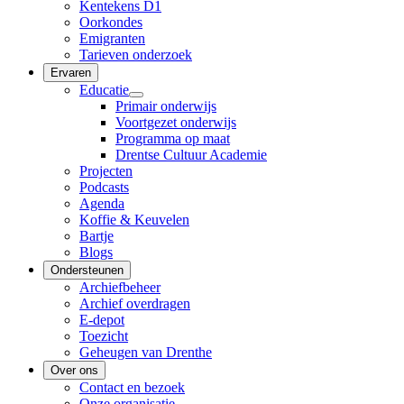
Kentekens D1
Oorkondes
Emigranten
Tarieven onderzoek
Ervaren
Educatie
Primair onderwijs
Voortgezet onderwijs
Programma op maat
Drentse Cultuur Academie
Projecten
Podcasts
Agenda
Koffie & Keuvelen
Bartje
Blogs
Ondersteunen
Archiefbeheer
Archief overdragen
E-depot
Toezicht
Geheugen van Drenthe
Over ons
Contact en bezoek
Onze organisatie