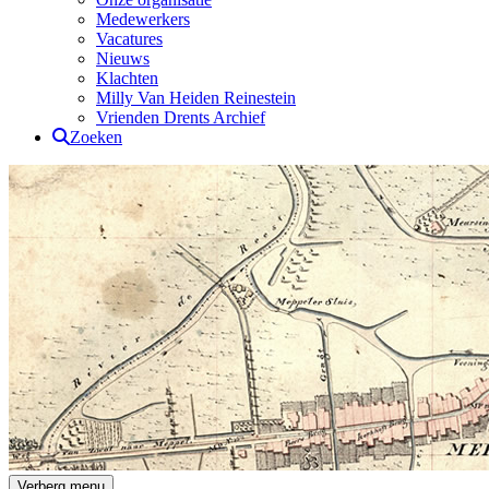
Medewerkers
Vacatures
Nieuws
Klachten
Milly Van Heiden Reinestein
Vrienden Drents Archief
Zoeken
Drents Archief
Verberg menu