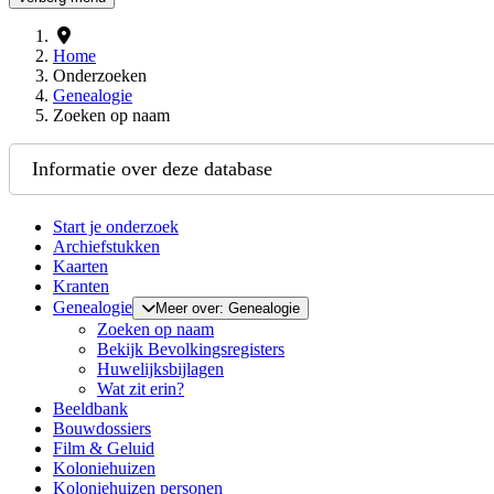
Home
Onderzoeken
Genealogie
Zoeken op naam
Informatie over deze database
Start je onderzoek
Archiefstukken
Kaarten
Kranten
Genealogie
Meer over: Genealogie
Zoeken op naam
Bekijk Bevolkingsregisters
Huwelijksbijlagen
Wat zit erin?
Beeldbank
Bouwdossiers
Film & Geluid
Koloniehuizen
Koloniehuizen personen