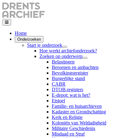
Home
Onderzoeken
Start je onderzoek
Hoe werkt archiefonderzoek?
Zoeken op onderwerp
Belastingen
Beroepen en ambachten
Bevolkingsregister
Burgerlijke stand
CABR
DTOB-registers
E-depot: wat is het?
Etstoel
Familie- en huisarchieven
Kadaster en Grondschatting
Kerk en Religie
Koloniën van Weldadigheid
Militaire Geschiedenis
Misdaad en Straf