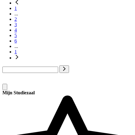
1
...
2
3
4
5
6
...
1
Mijn Studiezaal