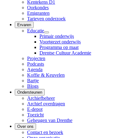
Kentekens D1
Oorkondes
Emigranten
Tarieven onderzoek
Ervaren
Educatie
Primair onderwijs
Voortgezet onderwijs
Programma op maat
Drentse Cultuur Academie
Projecten
Podcasts
Agenda
Koffie & Keuvelen
Bartje
Blogs
Ondersteunen
Archiefbeheer
Archief overdragen
E-depot
Toezicht
Geheugen van Drenthe
Over ons
Contact en bezoek
Onze organisatie