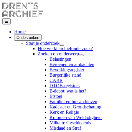
Home
Onderzoeken
Start je onderzoek
Hoe werkt archiefonderzoek?
Zoeken op onderwerp
Belastingen
Beroepen en ambachten
Bevolkingsregister
Burgerlijke stand
CABR
DTOB-registers
E-depot: wat is het?
Etstoel
Familie- en huisarchieven
Kadaster en Grondschatting
Kerk en Religie
Koloniën van Weldadigheid
Militaire Geschiedenis
Misdaad en Straf