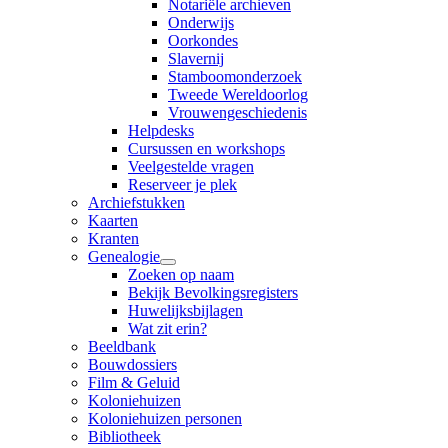
Notariële archieven
Onderwijs
Oorkondes
Slavernij
Stamboomonderzoek
Tweede Wereldoorlog
Vrouwengeschiedenis
Helpdesks
Cursussen en workshops
Veelgestelde vragen
Reserveer je plek
Archiefstukken
Kaarten
Kranten
Genealogie
Zoeken op naam
Bekijk Bevolkingsregisters
Huwelijksbijlagen
Wat zit erin?
Beeldbank
Bouwdossiers
Film & Geluid
Koloniehuizen
Koloniehuizen personen
Bibliotheek