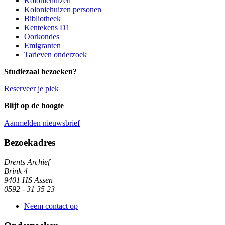
Koloniehuizen
Koloniehuizen personen
Bibliotheek
Kentekens D1
Oorkondes
Emigranten
Tarieven onderzoek
Studiezaal bezoeken?
Reserveer je plek
Blijf op de hoogte
Aanmelden nieuwsbrief
Algemene informatie
Bezoekadres
Drents Archief
Brink 4
9401 HS Assen
0592 - 31 35 23
Neem contact op