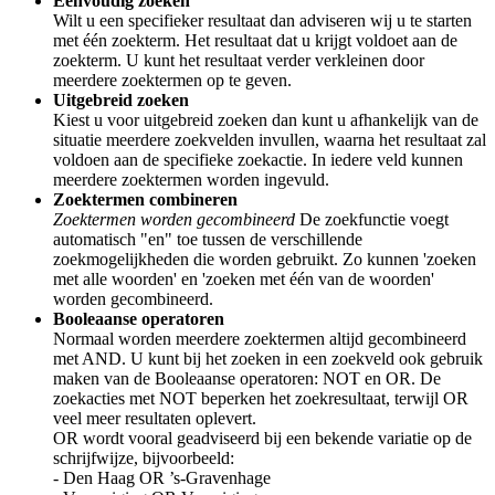
Eenvoudig zoeken
Wilt u een specifieker resultaat dan adviseren wij u te starten
met één zoekterm. Het resultaat dat u krijgt voldoet aan de
zoekterm. U kunt het resultaat verder verkleinen door
meerdere zoektermen op te geven.
Uitgebreid zoeken
Kiest u voor uitgebreid zoeken dan kunt u afhankelijk van de
situatie meerdere zoekvelden invullen, waarna het resultaat zal
voldoen aan de specifieke zoekactie. In iedere veld kunnen
meerdere zoektermen worden ingevuld.
Zoektermen combineren
Zoektermen worden gecombineerd
De zoekfunctie voegt
automatisch "en" toe tussen de verschillende
zoekmogelijkheden die worden gebruikt. Zo kunnen 'zoeken
met alle woorden' en 'zoeken met één van de woorden'
worden gecombineerd.
Booleaanse operatoren
Normaal worden meerdere zoektermen altijd gecombineerd
met AND. U kunt bij het zoeken in een zoekveld ook gebruik
maken van de Booleaanse operatoren: NOT en OR. De
zoekacties met NOT beperken het zoekresultaat, terwijl OR
veel meer resultaten oplevert.
OR wordt vooral geadviseerd bij een bekende variatie op de
schrijfwijze, bijvoorbeeld:
- Den Haag OR ’s-Gravenhage