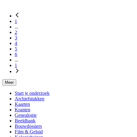
1
...
2
3
4
5
6
...
1
Meer
Start je onderzoek
Archiefstukken
Kaarten
Kranten
Genealogie
Beeldbank
Bouwdossiers
Film & Geluid