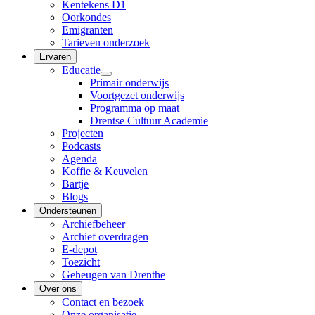
Kentekens D1
Oorkondes
Emigranten
Tarieven onderzoek
Ervaren
Educatie
Primair onderwijs
Voortgezet onderwijs
Programma op maat
Drentse Cultuur Academie
Projecten
Podcasts
Agenda
Koffie & Keuvelen
Bartje
Blogs
Ondersteunen
Archiefbeheer
Archief overdragen
E-depot
Toezicht
Geheugen van Drenthe
Over ons
Contact en bezoek
Onze organisatie