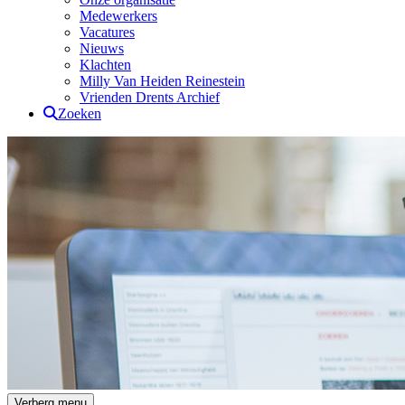
Medewerkers
Vacatures
Nieuws
Klachten
Milly Van Heiden Reinestein
Vrienden Drents Archief
Zoeken
Drents Archief
Verberg menu