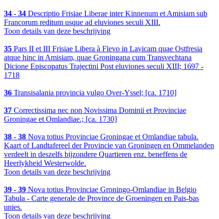
34 - 34
Descriptio Frisiae Liberae inter Kinnenum et Amisiam sub
Francorum reditum usque ad eluviones seculi XIII.
Toon details van deze beschrijving
35
Pars II et III Frisiae Libera à Flevo in Lavicam quae Ostfresia
atque hinc in Amisiam, quae Groningana cum Transvechtana
Dicione Episcopatus Trajectini Post eluviones seculi XIII; 1697 -
1718
36
Transisalania provincia vulgo Over-Yssel; [ca. 1710]
37
Correctissima nec non Novissima Dominii et Provinciae
Groningae et Omlandiae.; [ca. 1730]
38 - 38
Nova totius Provinciae Groningae et Omlandiae tabula.
Kaart of Landtafereel der Provincie van Groningen en Ommelanden
verdeelt in deszelfs bijzondere Quartieren enz. beneffens de
Heerlykheid Westerwolde.
Toon details van deze beschrijving
39 - 39
Nova totius Provinciae Groningo-Omlandiae in Belgio
Tabula - Carte generale de Province de Groeningen en Pais-bas
unies.
Toon details van deze beschrijving