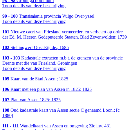
98 - 98
Groninga dominium
Toon details van deze beschrijving
99 - 100
Transisalania provincia Vulgo Over-yssel
Toon details van deze beschrijving
101
Nieuwe caert van Friesland vermeerdert en verbetert op ordre
der Ed. M. Heeren Gedeputeerde Staaten. Blad Zevenwolden; 1739
102
Stellingwerf Oost-Eijnde.; 1685
103 - 103
Kadastrale extracten m.b.t. de grenzen van de provincie
Drente met die van Friesland, Groningen
Toon details van deze beschrijving
105
Kaart van de Stad Assen ; 1825
106
Kaart met een plan van Assen in 1825; 1825
107
Plan van Assen 1825; 1825
108
Oud kadastrale kaart van Assen sectie C genaamd Loon.; [c
1880]
111 - 111
Wandelkaart van Assen en omgeving Zie inv. 481