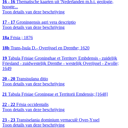
16 - 16
Thematische kaarten uit 'Nederlanden m.b.t. geologie,
hoogte...
Toon details van deze beschrijving
17 - 17
Groningensis agri vera descriptio
Toon details van deze beschrijving
18a
Frisia ; 1876
18b
Trans-Isula D.- Overijssel en Drenthe; 1620
19
Tabula Frisiae Groninghae et Territory Embdensis - zuidelijk
Friesland - zuidwestelijk Drenthe - westelijk Overijssel - Zwolle;
1649
20 - 20
Transisulana ditio
Toon details van deze beschrijving
21
Tabula Frisiae Groningae et Territorii Emdensis; [1648]
22 - 22
Frisia occidentalis
Toon details van deze beschrijving
23 - 23
Transiselania dominium vernaculè Over-Yssel
Toon details van deze beschrijving