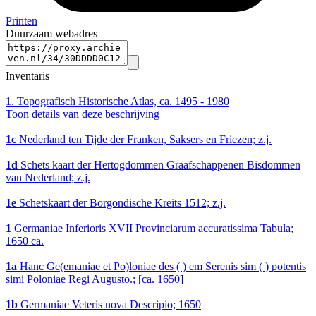
Printen
Duurzaam webadres
Inventaris
1.
Topografisch Historische Atlas, ca. 1495 - 1980
Toon details van deze beschrijving
1c
Nederland ten Tijde der Franken, Saksers en Friezen; z.j.
1d
Schets kaart der Hertogdommen Graafschappenen Bisdommen
van Nederland; z.j.
1e
Schetskaart der Borgondische Kreits 1512; z.j.
1
Germaniae Inferioris XVII Provinciarum accuratissima Tabula;
1650 ca.
1a
Hanc Ge(emaniae et Po)loniae des ( ) em Serenis sim ( ) potentis
simi Poloniae Regi Augusto.; [ca. 1650]
1b
Germaniae Veteris nova Descripio; 1650