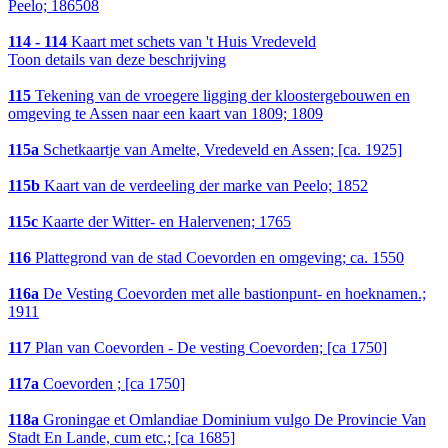
Peelo; 186508
114 - 114
Kaart met schets van 't Huis Vredeveld
Toon details van deze beschrijving
115
Tekening van de vroegere ligging der kloostergebouwen en
omgeving te Assen naar een kaart van 1809; 1809
115a
Schetkaartje van Amelte, Vredeveld en Assen; [ca. 1925]
115b
Kaart van de verdeeling der marke van Peelo; 1852
115c
Kaarte der Witter- en Halervenen; 1765
116
Plattegrond van de stad Coevorden en omgeving; ca. 1550
116a
De Vesting Coevorden met alle bastionpunt- en hoeknamen.;
1911
117
Plan van Coevorden - De vesting Coevorden; [ca 1750]
117a
Coevorden ; [ca 1750]
118a
Groningae et Omlandiae Dominium vulgo De Provincie Van
Stadt En Lande, cum etc.; [ca 1685]