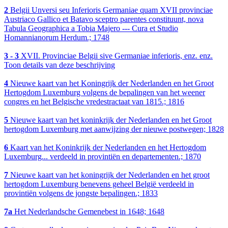
2
Belgii Unversi seu Inferioris Germaniae quam XVII provinciae
Austriaco Gallico et Batavo sceptro parentes constituunt, nova
Tabula Geographica a Tobia Majero --- Cura et Studio
Homannianorum Herdum.; 1748
3 - 3
XVII. Provinciae Belgii sive Germaniae inferioris, enz. enz.
Toon details van deze beschrijving
4
Nieuwe kaart van het Koningrijk der Nederlanden en het Groot
Hertogdom Luxemburg volgens de bepalingen van het weener
congres en het Belgische vredestractaat van 1815.; 1816
5
Nieuwe kaart van het koninkrijk der Nederlanden en het Groot
hertogdom Luxemburg met aanwijzing der nieuwe postwegen; 1828
6
Kaart van het Koninkrijk der Nederlanden en het Hertogdom
Luxemburg... verdeeld in provintiën en departementen.; 1870
7
Nieuwe kaart van het koningrijk der Nederlanden en het groot
hertogdom Luxemburg benevens geheel België verdeeld in
provintiën volgens de jongste bepalingen.; 1833
7a
Het Nederlandsche Gemenebest in 1648; 1648