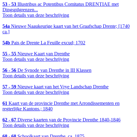
53 - 53
Illustribus ac Potentibus Comitatus DRENTIAE met
Dingspilgrenzen...
Toon details van deze beschrijving
54a
Nieuwe Naaukeurige kaart van het Graafschap Drente; [1740
ca.]
54b
Pais de Drente La Feuille excud; 1702
55 - 55
Nieuwe Kaart van Drenthe
Toon details van deze beschrijving
56 - 56
De Synode van Drenthe in III Klassen
Toon details van deze beschrijving
57 - 59
Nieuwe kaart van het Vrye Landschap Drenthe
Toon details van deze beschrijving
61
Kaart van de provincie Drenthe met Arrondissementen en
regterlijke Kantons.; 1840
62 - 67
Diverse kaarten van de Provincie Drenthe 1840-1846
Toon details van deze beschrijving
68 - 68
Schoolkaart van Drenthe, ca. 1875