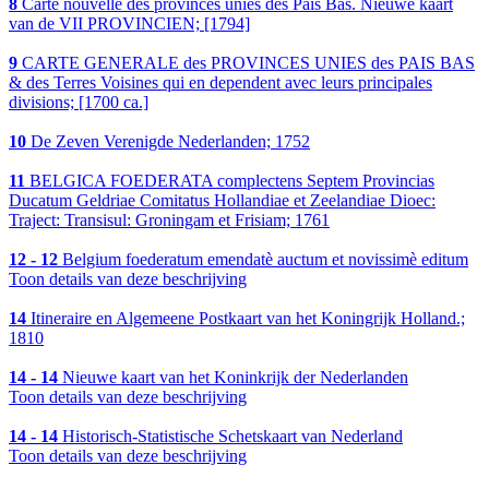
8
Carte nouvelle des provinces unies des Pais Bas. Nieuwe kaart
van de VII PROVINCIEN; [1794]
9
CARTE GENERALE des PROVINCES UNIES des PAIS BAS
& des Terres Voisines qui en dependent avec leurs principales
divisions; [1700 ca.]
10
De Zeven Verenigde Nederlanden; 1752
11
BELGICA FOEDERATA complectens Septem Provincias
Ducatum Geldriae Comitatus Hollandiae et Zeelandiae Dioec:
Traject: Transisul: Groningam et Frisiam; 1761
12 - 12
Belgium foederatum emendatè auctum et novissimè editum
Toon details van deze beschrijving
14
Itineraire en Algemeene Postkaart van het Koningrijk Holland.;
1810
14 - 14
Nieuwe kaart van het Koninkrijk der Nederlanden
Toon details van deze beschrijving
14 - 14
Historisch-Statistische Schetskaart van Nederland
Toon details van deze beschrijving