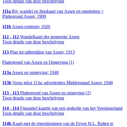
Toon details van deze beschrijving
111a
Rij- wandel en fietskaart van Assen en omstreken +
Plattegrond Assen; 1909
111b
Assen-centrum; 1920
112 - 112
Wandelkaart der gemeente Assen
Toon details van deze beschrijving
113
Plan tot uitbreiding van Assen; 1913
Plattegrond van Assen en Omgeving (1)
113a
Assen en omgeving; 1948
113b
Verso tekst 113a: advertenties Middenstand Assen; 1948
113 - 113
Plattegrond van Assen en omgeving (2)
Toon details van deze beschrijving
114 - 114
Figuratief kaartje van een gedeelte van het Veeningerland
Toon details van deze beschrijving
114b
Kaart met de eigendommen van de Erven H.L. Balten te