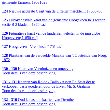
gemeente Emmen; 19031028
124
Nieuwe accurate Caart van de Uffelter marckte...; 17680708
125
Oud-kadastrale kaart van de gemeente Hoogeveen in 9 sectien
sectie B 2 bladen; [1875 ca.]
126
Figuratieve kaart van de landerijen gelegen in de jurisdictie
Hoogeveen; [1850 ca.]
127
Hoogeveen - Vredelust; [1751 ca.]
128
Plankaart van de verdeelde Marckte van 't Oosteinde van Norg;
1872
130 - 130
Kaart van Veenhuizen en omgeving
Toon details van deze beschrijving
131 - 131
Kaarten van Rolde - Ballo - Assen En Staat der te
verkoopen vaste goederen door de Erven Mr. S. Gratama
Toon details van deze beschrijving
132 - 316
Oud kadastrale kaarten van Drenthe
Toon details van deze beschrijving