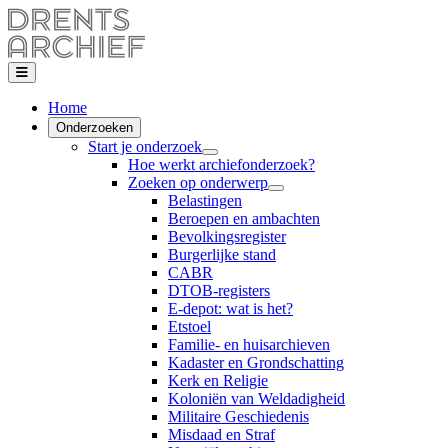
Home
Onderzoeken
Start je onderzoek
Hoe werkt archiefonderzoek?
Zoeken op onderwerp
Belastingen
Beroepen en ambachten
Bevolkingsregister
Burgerlijke stand
CABR
DTOB-registers
E-depot: wat is het?
Etstoel
Familie- en huisarchieven
Kadaster en Grondschatting
Kerk en Religie
Koloniën van Weldadigheid
Militaire Geschiedenis
Misdaad en Straf