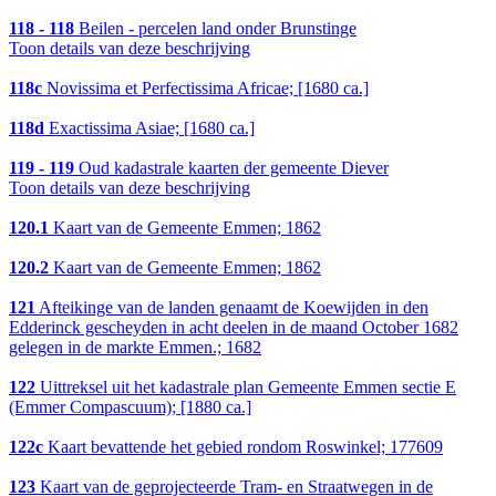
118 - 118
Beilen - percelen land onder Brunstinge
Toon details van deze beschrijving
118c
Novissima et Perfectissima Africae; [1680 ca.]
118d
Exactissima Asiae; [1680 ca.]
119 - 119
Oud kadastrale kaarten der gemeente Diever
Toon details van deze beschrijving
120.1
Kaart van de Gemeente Emmen; 1862
120.2
Kaart van de Gemeente Emmen; 1862
121
Afteikinge van de landen genaamt de Koewijden in den
Edderinck gescheyden in acht deelen in de maand October 1682
gelegen in de markte Emmen.; 1682
122
Uittreksel uit het kadastrale plan Gemeente Emmen sectie E
(Emmer Compascuum); [1880 ca.]
122c
Kaart bevattende het gebied rondom Roswinkel; 177609
123
Kaart van de geprojecteerde Tram- en Straatwegen in de