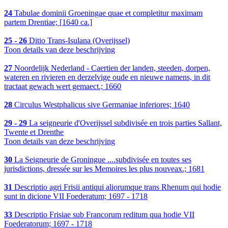
24
Tabulae dominii Groeningae quae et completitur maximam
partem Drentiae; [1640 ca.]
25 - 26
Ditio Trans-Isulana (Overijssel)
Toon details van deze beschrijving
27
Noordelijk Nederland - Caertien der landen, steeden, dorpen,
wateren en rivieren en derzelvige oude en nieuwe namens, in dit
tractaat gewach wert gemaect.; 1660
28
Circulus Westphalicus sive Germaniae inferiores; 1640
29 - 29
La seigneurie d'Overijssel subdivisée en trois parties Sallant,
Twente et Drenthe
Toon details van deze beschrijving
30
La Seigneurie de Groningue ....subdivisée en toutes ses
jurisdictions, dressée sur les Memoires les plus nouveax.; 1681
31
Descriptio agri Frisii antiqui aliorumque trans Rhenum qui hodie
sunt in dicione VII Foederatum; 1697 - 1718
33
Descriptio Frisiae sub Francorum reditum qua hodie VII
Foederatorum; 1697 - 1718