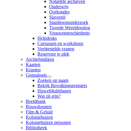
Notariële archieven
Onderwijs
Oorkondes
Slavernij
Stamboomonderzoek
Tweede Wereldoorlog
Vrouwengeschiedenis
Helpdesks
Cursussen en workshops
Veelgestelde vragen
Reserveer je plek
Archiefstukken
Kaarten
Kranten
Genealogie
Zoeken op naam
Bekijk Bevolkingsregisters
Huwelijksbijlagen
Wat zit erin?
Beeldbank
Bouwdossiers
Film & Geluid
Koloniehuizen
Koloniehuizen personen
Bibliotheek