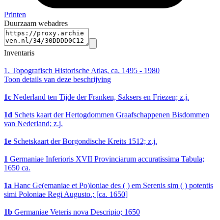
Printen
Duurzaam webadres
Inventaris
1.
Topografisch Historische Atlas, ca. 1495 - 1980
Toon details van deze beschrijving
1c
Nederland ten Tijde der Franken, Saksers en Friezen; z.j.
1d
Schets kaart der Hertogdommen Graafschappenen Bisdommen
van Nederland; z.j.
1e
Schetskaart der Borgondische Kreits 1512; z.j.
1
Germaniae Inferioris XVII Provinciarum accuratissima Tabula;
1650 ca.
1a
Hanc Ge(emaniae et Po)loniae des ( ) em Serenis sim ( ) potentis
simi Poloniae Regi Augusto.; [ca. 1650]
1b
Germaniae Veteris nova Descripio; 1650