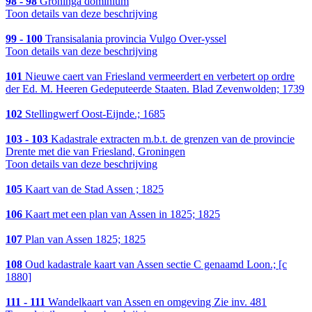
98 - 98
Groninga dominium
Toon details van deze beschrijving
99 - 100
Transisalania provincia Vulgo Over-yssel
Toon details van deze beschrijving
101
Nieuwe caert van Friesland vermeerdert en verbetert op ordre
der Ed. M. Heeren Gedeputeerde Staaten. Blad Zevenwolden; 1739
102
Stellingwerf Oost-Eijnde.; 1685
103 - 103
Kadastrale extracten m.b.t. de grenzen van de provincie
Drente met die van Friesland, Groningen
Toon details van deze beschrijving
105
Kaart van de Stad Assen ; 1825
106
Kaart met een plan van Assen in 1825; 1825
107
Plan van Assen 1825; 1825
108
Oud kadastrale kaart van Assen sectie C genaamd Loon.; [c
1880]
111 - 111
Wandelkaart van Assen en omgeving Zie inv. 481