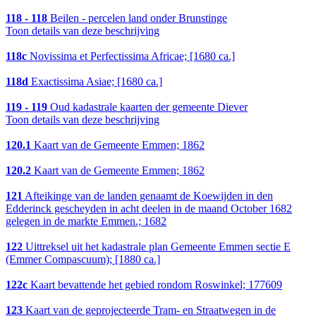
118 - 118
Beilen - percelen land onder Brunstinge
Toon details van deze beschrijving
118c
Novissima et Perfectissima Africae; [1680 ca.]
118d
Exactissima Asiae; [1680 ca.]
119 - 119
Oud kadastrale kaarten der gemeente Diever
Toon details van deze beschrijving
120.1
Kaart van de Gemeente Emmen; 1862
120.2
Kaart van de Gemeente Emmen; 1862
121
Afteikinge van de landen genaamt de Koewijden in den
Edderinck gescheyden in acht deelen in de maand October 1682
gelegen in de markte Emmen.; 1682
122
Uittreksel uit het kadastrale plan Gemeente Emmen sectie E
(Emmer Compascuum); [1880 ca.]
122c
Kaart bevattende het gebied rondom Roswinkel; 177609
123
Kaart van de geprojecteerde Tram- en Straatwegen in de