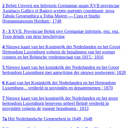
2
Belgii Unversi seu Inferioris Germaniae quam XVII provinciae
Austriaco Gallico et Batavo sceptro parentes constituunt, nova
Tabula Geographica a Tobia Majero --- Cura et Studio
Homannianorum Herdum.; 1748
3 - 3
XVII. Provinciae Belgii sive Germaniae inferioris, enz. enz.
Toon details van deze beschrijving
4
Nieuwe kaart van het Koningrijk der Nederlanden en het Groot
Hertogdom Luxemburg volgens de bepalingen van het weener
congres en het Belgische vredestractaat van 1815.; 1816
5
Nieuwe kaart van het koninkrijk der Nederlanden en het Groot
hertogdom Luxemburg met aanwijzing der nieuwe postwegen; 1828
6
Kaart van het Koninkrijk der Nederlanden en het Hertogdom
Luxemburg... verdeeld in provintiën en departementen.; 1870
7
Nieuwe kaart van het koningrijk der Nederlanden en het groot
hertogdom Luxemburg benevens geheel België verdeeld in
provintiën volgens de jongste bepalingen.; 1833
7a
Het Nederlandsche Gemenebest in 1648; 1648