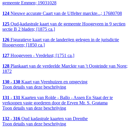
gemeente Emmen; 19031028
124
Nieuwe accurate Caart van de Uffelter marckte...; 17680708
125
Oud-kadastrale kaart van de gemeente Hoogeveen in 9 sectien
sectie B 2 bladen; [1875 ca.]
126
Figuratieve kaart van de landerijen gelegen in de jurisdictie
Hoogeveen; [1850 ca.]
127
Hoogeveen - Vredelust; [1751 ca.]
128
Plankaart van de verdeelde Marckte van 't Oosteinde van Norg;
1872
130 - 130
Kaart van Veenhuizen en omgeving
Toon details van deze beschrijving
131 - 131
Kaarten van Rolde - Ballo - Assen En Staat der te
verkoopen vaste goederen door de Erven Mr. S. Gratama
Toon details van deze beschrijving
132 - 316
Oud kadastrale kaarten van Drenthe
Toon details van deze beschrijving