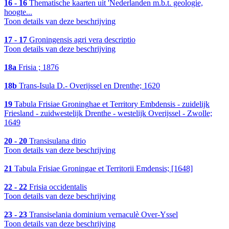
16 - 16
Thematische kaarten uit 'Nederlanden m.b.t. geologie,
hoogte...
Toon details van deze beschrijving
17 - 17
Groningensis agri vera descriptio
Toon details van deze beschrijving
18a
Frisia ; 1876
18b
Trans-Isula D.- Overijssel en Drenthe; 1620
19
Tabula Frisiae Groninghae et Territory Embdensis - zuidelijk
Friesland - zuidwestelijk Drenthe - westelijk Overijssel - Zwolle;
1649
20 - 20
Transisulana ditio
Toon details van deze beschrijving
21
Tabula Frisiae Groningae et Territorii Emdensis; [1648]
22 - 22
Frisia occidentalis
Toon details van deze beschrijving
23 - 23
Transiselania dominium vernaculè Over-Yssel
Toon details van deze beschrijving