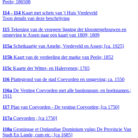
Peelo; 186508
114 - 114
Kaart met schets van 't Huis Vredeveld
Toon details van deze beschrijving
115
Tekening van de vroegere ligging der kloostergebouwen en
omgeving te Assen naar een kaart van 1809; 1809
115a
Schetkaartje van Amelte, Vredeveld en Assen; [ca. 1925]
115b
Kaart van de verdeeling der marke van Peelo; 1852
115c
Kaarte der Witter- en Halervenen; 1765
116
Plattegrond van de stad Coevorden en omgeving; ca. 1550
116a
De Vesting Coevorden met alle bastionpunt- en hoeknamen.;
1911
117
Plan van Coevorden - De vesting Coevorden; [ca 1750]
117a
Coevorden ; [ca 1750]
118a
Groningae et Omlandiae Dominium vulgo De Provincie Van
Stadt En Lande, cum etc.; [ca 1685]