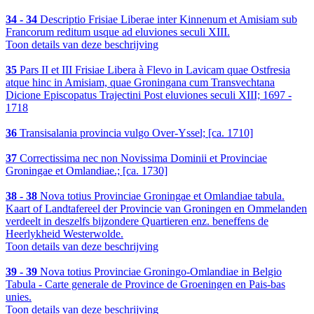
34 - 34
Descriptio Frisiae Liberae inter Kinnenum et Amisiam sub
Francorum reditum usque ad eluviones seculi XIII.
Toon details van deze beschrijving
35
Pars II et III Frisiae Libera à Flevo in Lavicam quae Ostfresia
atque hinc in Amisiam, quae Groningana cum Transvechtana
Dicione Episcopatus Trajectini Post eluviones seculi XIII; 1697 -
1718
36
Transisalania provincia vulgo Over-Yssel; [ca. 1710]
37
Correctissima nec non Novissima Dominii et Provinciae
Groningae et Omlandiae.; [ca. 1730]
38 - 38
Nova totius Provinciae Groningae et Omlandiae tabula.
Kaart of Landtafereel der Provincie van Groningen en Ommelanden
verdeelt in deszelfs bijzondere Quartieren enz. beneffens de
Heerlykheid Westerwolde.
Toon details van deze beschrijving
39 - 39
Nova totius Provinciae Groningo-Omlandiae in Belgio
Tabula - Carte generale de Province de Groeningen en Pais-bas
unies.
Toon details van deze beschrijving