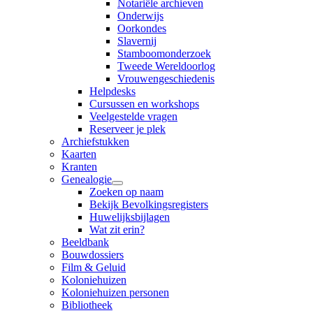
Notariële archieven
Onderwijs
Oorkondes
Slavernij
Stamboomonderzoek
Tweede Wereldoorlog
Vrouwengeschiedenis
Helpdesks
Cursussen en workshops
Veelgestelde vragen
Reserveer je plek
Archiefstukken
Kaarten
Kranten
Genealogie
Zoeken op naam
Bekijk Bevolkingsregisters
Huwelijksbijlagen
Wat zit erin?
Beeldbank
Bouwdossiers
Film & Geluid
Koloniehuizen
Koloniehuizen personen
Bibliotheek