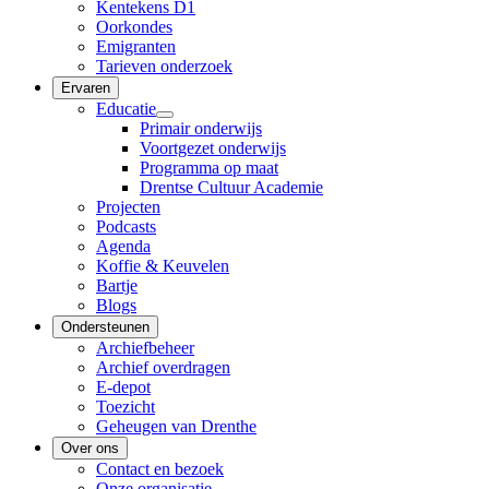
Kentekens D1
Oorkondes
Emigranten
Tarieven onderzoek
Ervaren
Educatie
Primair onderwijs
Voortgezet onderwijs
Programma op maat
Drentse Cultuur Academie
Projecten
Podcasts
Agenda
Koffie & Keuvelen
Bartje
Blogs
Ondersteunen
Archiefbeheer
Archief overdragen
E-depot
Toezicht
Geheugen van Drenthe
Over ons
Contact en bezoek
Onze organisatie