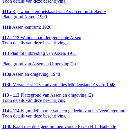
Toon details van deze beschrijving
111a
Rij- wandel en fietskaart van Assen en omstreken +
Plattegrond Assen; 1909
111b
Assen-centrum; 1920
112 - 112
Wandelkaart der gemeente Assen
Toon details van deze beschrijving
113
Plan tot uitbreiding van Assen; 1913
Plattegrond van Assen en Omgeving (1)
113a
Assen en omgeving; 1948
113b
Verso tekst 113a: advertenties Middenstand Assen; 1948
113 - 113
Plattegrond van Assen en omgeving (2)
Toon details van deze beschrijving
114 - 114
Figuratief kaartje van een gedeelte van het Veeningerland
Toon details van deze beschrijving
114b
Kaart met de eigendommen van de Erven H.L. Balten te