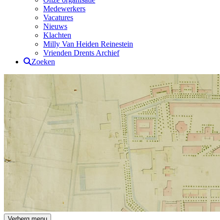
Medewerkers
Vacatures
Nieuws
Klachten
Milly Van Heiden Reinestein
Vrienden Drents Archief
Zoeken
Drents Archief
Verberg menu