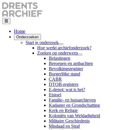
Home
Onderzoeken
Start je onderzoek
Hoe werkt archiefonderzoek?
Zoeken op onderwerp
Belastingen
Beroepen en ambachten
Bevolkingsregister
Burgerlijke stand
CABR
DTOB-registers
E-depot: wat is het?
Etstoel
Familie- en huisarchieven
Kadaster en Grondschatting
Kerk en Religie
Koloniën van Weldadigheid
Militaire Geschiedenis
Misdaad en Straf