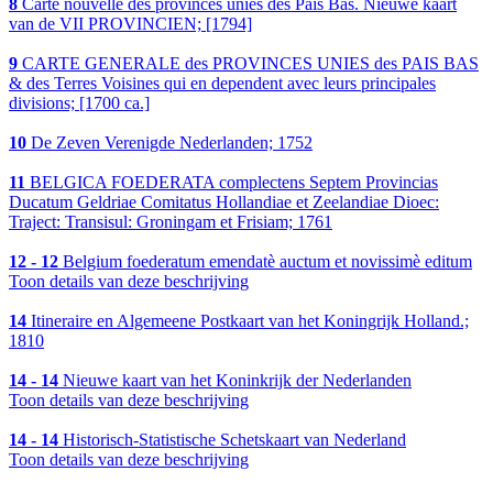
8
Carte nouvelle des provinces unies des Pais Bas. Nieuwe kaart
van de VII PROVINCIEN; [1794]
9
CARTE GENERALE des PROVINCES UNIES des PAIS BAS
& des Terres Voisines qui en dependent avec leurs principales
divisions; [1700 ca.]
10
De Zeven Verenigde Nederlanden; 1752
11
BELGICA FOEDERATA complectens Septem Provincias
Ducatum Geldriae Comitatus Hollandiae et Zeelandiae Dioec:
Traject: Transisul: Groningam et Frisiam; 1761
12 - 12
Belgium foederatum emendatè auctum et novissimè editum
Toon details van deze beschrijving
14
Itineraire en Algemeene Postkaart van het Koningrijk Holland.;
1810
14 - 14
Nieuwe kaart van het Koninkrijk der Nederlanden
Toon details van deze beschrijving
14 - 14
Historisch-Statistische Schetskaart van Nederland
Toon details van deze beschrijving