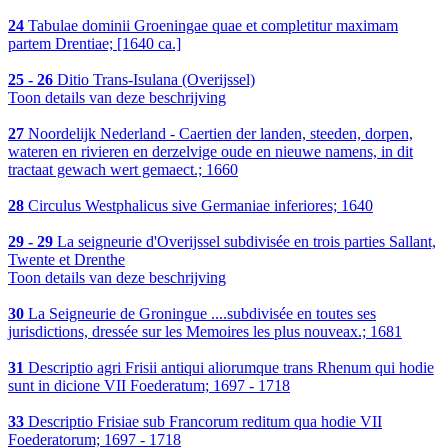
24
Tabulae dominii Groeningae quae et completitur maximam
partem Drentiae; [1640 ca.]
25 - 26
Ditio Trans-Isulana (Overijssel)
Toon details van deze beschrijving
27
Noordelijk Nederland - Caertien der landen, steeden, dorpen,
wateren en rivieren en derzelvige oude en nieuwe namens, in dit
tractaat gewach wert gemaect.; 1660
28
Circulus Westphalicus sive Germaniae inferiores; 1640
29 - 29
La seigneurie d'Overijssel subdivisée en trois parties Sallant,
Twente et Drenthe
Toon details van deze beschrijving
30
La Seigneurie de Groningue ....subdivisée en toutes ses
jurisdictions, dressée sur les Memoires les plus nouveax.; 1681
31
Descriptio agri Frisii antiqui aliorumque trans Rhenum qui hodie
sunt in dicione VII Foederatum; 1697 - 1718
33
Descriptio Frisiae sub Francorum reditum qua hodie VII
Foederatorum; 1697 - 1718