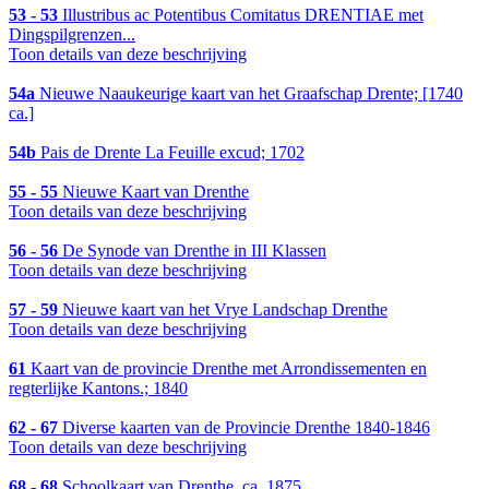
53 - 53
Illustribus ac Potentibus Comitatus DRENTIAE met
Dingspilgrenzen...
Toon details van deze beschrijving
54a
Nieuwe Naaukeurige kaart van het Graafschap Drente; [1740
ca.]
54b
Pais de Drente La Feuille excud; 1702
55 - 55
Nieuwe Kaart van Drenthe
Toon details van deze beschrijving
56 - 56
De Synode van Drenthe in III Klassen
Toon details van deze beschrijving
57 - 59
Nieuwe kaart van het Vrye Landschap Drenthe
Toon details van deze beschrijving
61
Kaart van de provincie Drenthe met Arrondissementen en
regterlijke Kantons.; 1840
62 - 67
Diverse kaarten van de Provincie Drenthe 1840-1846
Toon details van deze beschrijving
68 - 68
Schoolkaart van Drenthe, ca. 1875