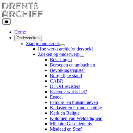
Home
Onderzoeken
Start je onderzoek
Hoe werkt archiefonderzoek?
Zoeken op onderwerp
Belastingen
Beroepen en ambachten
Bevolkingsregister
Burgerlijke stand
CABR
DTOB-registers
E-depot: wat is het?
Etstoel
Familie- en huisarchieven
Kadaster en Grondschatting
Kerk en Religie
Koloniën van Weldadigheid
Militaire Geschiedenis
Misdaad en Straf