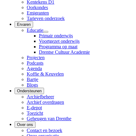
Kentekens D1
Oorkondes
Emigranten
Tarieven onderzoek
Ervaren
Educatie
Primair onderwijs
Voortgezet onderwijs
Programma op maat
Drentse Cultuur Academie
Projecten
Podcasts
Agenda
Koffie & Keuvelen
Bartje
Blogs
Ondersteunen
Archiefbeheer
Archief overdragen
E-depot
Toezicht
Geheugen van Drenthe
Over ons
Contact en bezoek
Onze organisatie