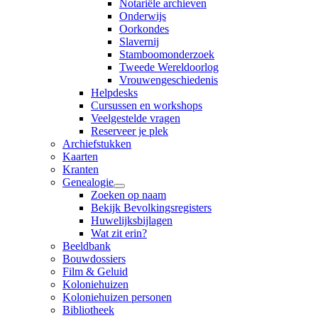
Notariële archieven
Onderwijs
Oorkondes
Slavernij
Stamboomonderzoek
Tweede Wereldoorlog
Vrouwengeschiedenis
Helpdesks
Cursussen en workshops
Veelgestelde vragen
Reserveer je plek
Archiefstukken
Kaarten
Kranten
Genealogie
Zoeken op naam
Bekijk Bevolkingsregisters
Huwelijksbijlagen
Wat zit erin?
Beeldbank
Bouwdossiers
Film & Geluid
Koloniehuizen
Koloniehuizen personen
Bibliotheek