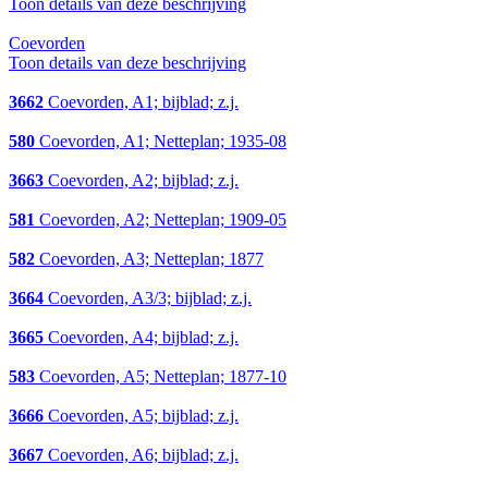
Toon details van deze beschrijving
Coevorden
Toon details van deze beschrijving
3662
Coevorden, A1; bijblad; z.j.
580
Coevorden, A1; Netteplan; 1935-08
3663
Coevorden, A2; bijblad; z.j.
581
Coevorden, A2; Netteplan; 1909-05
582
Coevorden, A3; Netteplan; 1877
3664
Coevorden, A3/3; bijblad; z.j.
3665
Coevorden, A4; bijblad; z.j.
583
Coevorden, A5; Netteplan; 1877-10
3666
Coevorden, A5; bijblad; z.j.
3667
Coevorden, A6; bijblad; z.j.