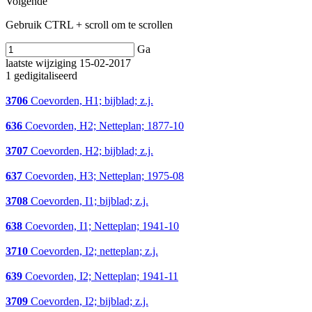
Volgende
Gebruik CTRL + scroll om te scrollen
Ga
laatste wijziging 15-02-2017
1 gedigitaliseerd
3706
Coevorden, H1; bijblad; z.j.
636
Coevorden, H2; Netteplan; 1877-10
3707
Coevorden, H2; bijblad; z.j.
637
Coevorden, H3; Netteplan; 1975-08
3708
Coevorden, I1; bijblad; z.j.
638
Coevorden, I1; Netteplan; 1941-10
3710
Coevorden, I2; netteplan; z.j.
639
Coevorden, I2; Netteplan; 1941-11
3709
Coevorden, I2; bijblad; z.j.