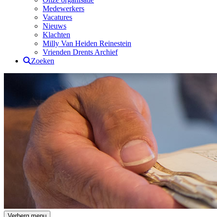
Medewerkers
Vacatures
Nieuws
Klachten
Milly Van Heiden Reinestein
Vrienden Drents Archief
Zoeken
Drents Archief
Verberg menu