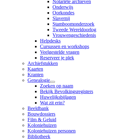
Notariële archieven
Onderwijs
Oorkondes
Slavernij
Stamboomonderzoek
Tweede Wereldoorlog
Vrouwengeschiedenis
Helpdesks
Cursussen en workshops
Veelgestelde vragen
Reserveer je plek
Archiefstukken
Kaarten
Kranten
Genealogie
Zoeken op naam
Bekijk Bevolkingsregisters
Huwelijksbijlagen
Wat zit erin?
Beeldbank
Bouwdossiers
Film & Geluid
Koloniehuizen
Koloniehuizen personen
Bibliotheek