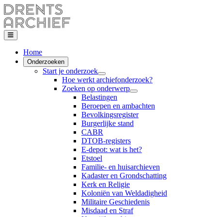
Home
Onderzoeken
Start je onderzoek
Hoe werkt archiefonderzoek?
Zoeken op onderwerp
Belastingen
Beroepen en ambachten
Bevolkingsregister
Burgerlijke stand
CABR
DTOB-registers
E-depot: wat is het?
Etstoel
Familie- en huisarchieven
Kadaster en Grondschatting
Kerk en Religie
Koloniën van Weldadigheid
Militaire Geschiedenis
Misdaad en Straf