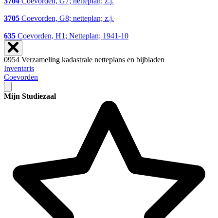
3704
Coevorden, G7; netteplan; z.j.
3705
Coevorden, G8; netteplan; z.j.
635
Coevorden, H1; Netteplan; 1941-10
0954 Verzameling kadastrale netteplans en bijbladen
Inventaris
Coevorden
Mijn Studiezaal