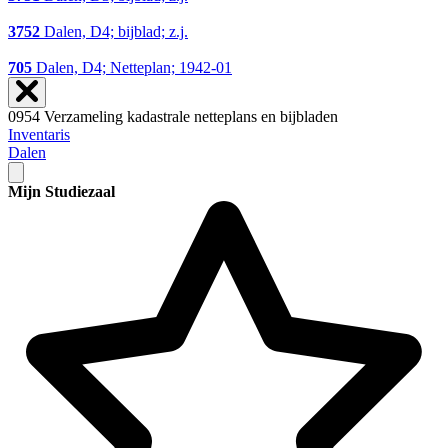
3752
Dalen, D4; bijblad; z.j.
705
Dalen, D4; Netteplan; 1942-01
0954 Verzameling kadastrale netteplans en bijbladen
Inventaris
Dalen
Mijn Studiezaal