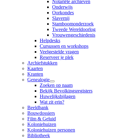
Notariële archieven
Onderwijs
Oorkondes
Slavernij
Stamboomonderzoek
Tweede Wereldoorlog
Vrouwengeschiedenis
Helpdesks
Cursussen en workshops
Veelgestelde vragen
Reserveer je plek
Archiefstukken
Kaarten
Kranten
Genealogie
Zoeken op naam
Bekijk Bevolkingsregisters
Huwelijksbijlagen
Wat zit erin?
Beeldbank
Bouwdossiers
Film & Geluid
Koloniehuizen
Koloniehuizen personen
Bibliotheek