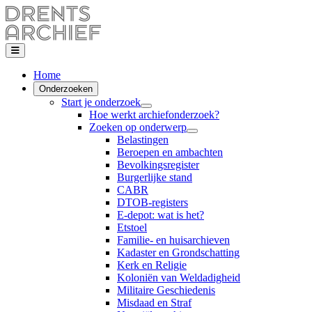
Home
Onderzoeken
Start je onderzoek
Hoe werkt archiefonderzoek?
Zoeken op onderwerp
Belastingen
Beroepen en ambachten
Bevolkingsregister
Burgerlijke stand
CABR
DTOB-registers
E-depot: wat is het?
Etstoel
Familie- en huisarchieven
Kadaster en Grondschatting
Kerk en Religie
Koloniën van Weldadigheid
Militaire Geschiedenis
Misdaad en Straf