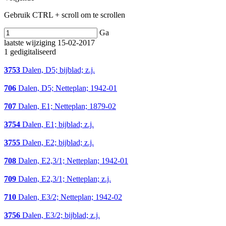
Gebruik CTRL + scroll om te scrollen
Ga
laatste wijziging 15-02-2017
1 gedigitaliseerd
3753
Dalen, D5; bijblad; z.j.
706
Dalen, D5; Netteplan; 1942-01
707
Dalen, E1; Netteplan; 1879-02
3754
Dalen, E1; bijblad; z.j.
3755
Dalen, E2; bijblad; z.j.
708
Dalen, E2,3/1; Netteplan; 1942-01
709
Dalen, E2,3/1; Netteplan; z.j.
710
Dalen, E3/2; Netteplan; 1942-02
3756
Dalen, E3/2; bijblad; z.j.