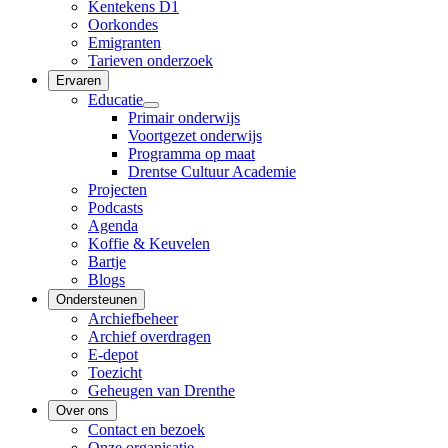
Kentekens D1
Oorkondes
Emigranten
Tarieven onderzoek
Ervaren
Educatie
Primair onderwijs
Voortgezet onderwijs
Programma op maat
Drentse Cultuur Academie
Projecten
Podcasts
Agenda
Koffie & Keuvelen
Bartje
Blogs
Ondersteunen
Archiefbeheer
Archief overdragen
E-depot
Toezicht
Geheugen van Drenthe
Over ons
Contact en bezoek
Onze organisatie