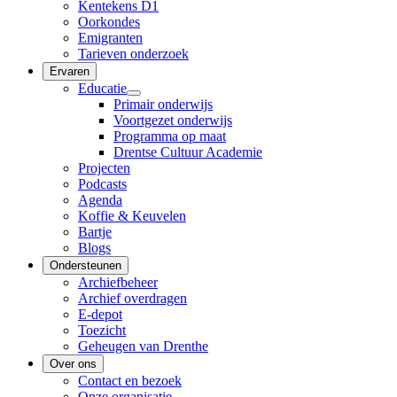
Kentekens D1
Oorkondes
Emigranten
Tarieven onderzoek
Ervaren
Educatie
Primair onderwijs
Voortgezet onderwijs
Programma op maat
Drentse Cultuur Academie
Projecten
Podcasts
Agenda
Koffie & Keuvelen
Bartje
Blogs
Ondersteunen
Archiefbeheer
Archief overdragen
E-depot
Toezicht
Geheugen van Drenthe
Over ons
Contact en bezoek
Onze organisatie