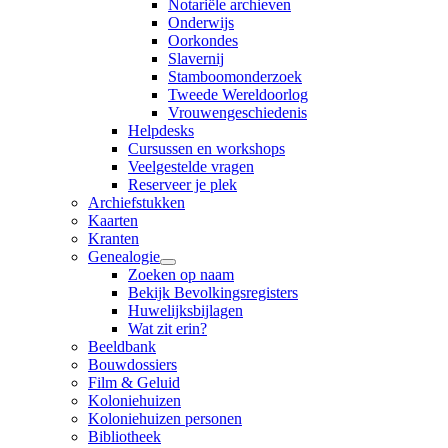
Notariële archieven
Onderwijs
Oorkondes
Slavernij
Stamboomonderzoek
Tweede Wereldoorlog
Vrouwengeschiedenis
Helpdesks
Cursussen en workshops
Veelgestelde vragen
Reserveer je plek
Archiefstukken
Kaarten
Kranten
Genealogie
Zoeken op naam
Bekijk Bevolkingsregisters
Huwelijksbijlagen
Wat zit erin?
Beeldbank
Bouwdossiers
Film & Geluid
Koloniehuizen
Koloniehuizen personen
Bibliotheek