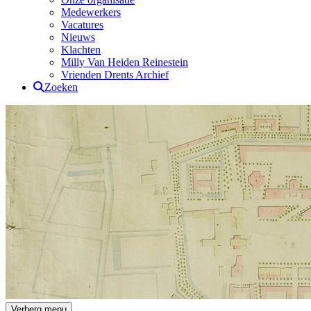
Medewerkers
Vacatures
Nieuws
Klachten
Milly Van Heiden Reinestein
Vrienden Drents Archief
Zoeken
Drents Archief
Verberg menu