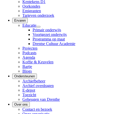
Kentekens D1
Oorkondes
Emigranten
Tarieven onderzoek
Ervaren
Educatie
Primair onderwijs
Voortgezet onderwijs
Programma op maat
Drentse Cultuur Academie
Projecten
Podcasts
Agenda
Koffie & Keuvelen
Bartje
Blogs
Ondersteunen
Archiefbeheer
Archief overdragen
E-depot
Toezicht
Geheugen van Drenthe
Over ons
Contact en bezoek
Onze organisatie