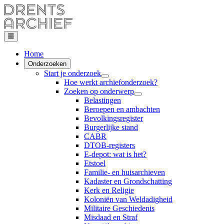
Home
Onderzoeken
Start je onderzoek
Hoe werkt archiefonderzoek?
Zoeken op onderwerp
Belastingen
Beroepen en ambachten
Bevolkingsregister
Burgerlijke stand
CABR
DTOB-registers
E-depot: wat is het?
Etstoel
Familie- en huisarchieven
Kadaster en Grondschatting
Kerk en Religie
Koloniën van Weldadigheid
Militaire Geschiedenis
Misdaad en Straf