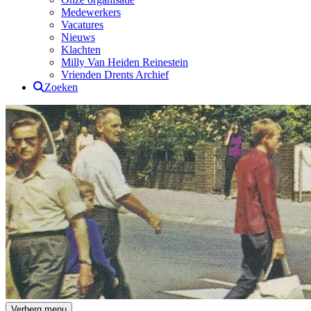
Medewerkers
Vacatures
Nieuws
Klachten
Milly Van Heiden Reinestein
Vrienden Drents Archief
Zoeken
Drents Archief
Verberg menu