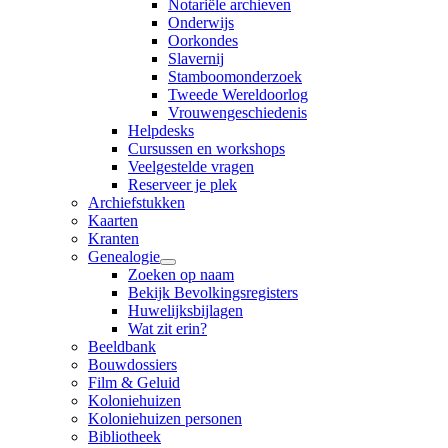
Notariële archieven
Onderwijs
Oorkondes
Slavernij
Stamboomonderzoek
Tweede Wereldoorlog
Vrouwengeschiedenis
Helpdesks
Cursussen en workshops
Veelgestelde vragen
Reserveer je plek
Archiefstukken
Kaarten
Kranten
Genealogie
Zoeken op naam
Bekijk Bevolkingsregisters
Huwelijksbijlagen
Wat zit erin?
Beeldbank
Bouwdossiers
Film & Geluid
Koloniehuizen
Koloniehuizen personen
Bibliotheek