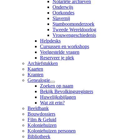
Notariële archieven
Onderwijs
Oorkondes
Slavernij
Stamboomonderzoek
Tweede Wereldoorlog
Vrouwengeschiedenis
Helpdesks
Cursussen en workshops
Veelgestelde vragen
Reserveer je plek
Archiefstukken
Kaarten
Kranten
Genealogie
Zoeken op naam
Bekijk Bevolkingsregisters
Huwelijksbijlagen
Wat zit erin?
Beeldbank
Bouwdossiers
Film & Geluid
Koloniehuizen
Koloniehuizen personen
Bibliotheek