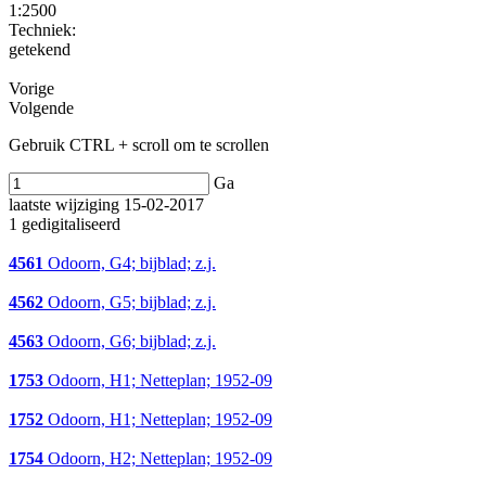
1:2500
Techniek:
getekend
Vorige
Volgende
Gebruik CTRL + scroll om te scrollen
Ga
laatste wijziging 15-02-2017
1 gedigitaliseerd
4561
Odoorn, G4; bijblad; z.j.
4562
Odoorn, G5; bijblad; z.j.
4563
Odoorn, G6; bijblad; z.j.
1753
Odoorn, H1; Netteplan; 1952-09
1752
Odoorn, H1; Netteplan; 1952-09
1754
Odoorn, H2; Netteplan; 1952-09