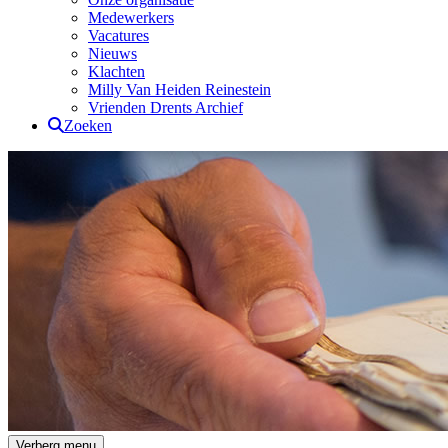
Medewerkers
Vacatures
Nieuws
Klachten
Milly Van Heiden Reinestein
Vrienden Drents Archief
Zoeken
Drents Archief
Verberg menu