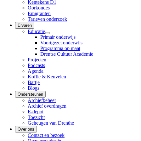
Kentekens D1
Oorkondes
Emigranten
Tarieven onderzoek
Ervaren
Educatie
Primair onderwijs
Voortgezet onderwijs
Programma op maat
Drentse Cultuur Academie
Projecten
Podcasts
Agenda
Koffie & Keuvelen
Bartje
Blogs
Ondersteunen
Archiefbeheer
Archief overdragen
E-depot
Toezicht
Geheugen van Drenthe
Over ons
Contact en bezoek
Onze organisatie