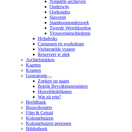
Notariële archieven
Onderwijs
Oorkondes
Slavernij
Stamboomonderzoek
Tweede Wereldoorlog
Vrouwengeschiedenis
Helpdesks
Cursussen en workshops
Veelgestelde vragen
Reserveer je plek
Archiefstukken
Kaarten
Kranten
Genealogie
Zoeken op naam
Bekijk Bevolkingsregisters
Huwelijksbijlagen
Wat zit erin?
Beeldbank
Bouwdossiers
Film & Geluid
Koloniehuizen
Koloniehuizen personen
Bibliotheek