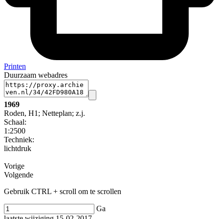
Printen
Duurzaam webadres
1969
Roden, H1; Netteplan; z.j.
Schaal
:
1:2500
Techniek:
lichtdruk
Vorige
Volgende
Gebruik CTRL + scroll om te scrollen
Ga
laatste wijziging 15-02-2017