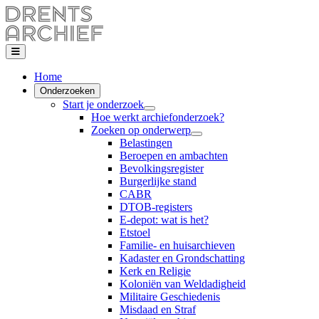
Home
Onderzoeken
Start je onderzoek
Hoe werkt archiefonderzoek?
Zoeken op onderwerp
Belastingen
Beroepen en ambachten
Bevolkingsregister
Burgerlijke stand
CABR
DTOB-registers
E-depot: wat is het?
Etstoel
Familie- en huisarchieven
Kadaster en Grondschatting
Kerk en Religie
Koloniën van Weldadigheid
Militaire Geschiedenis
Misdaad en Straf