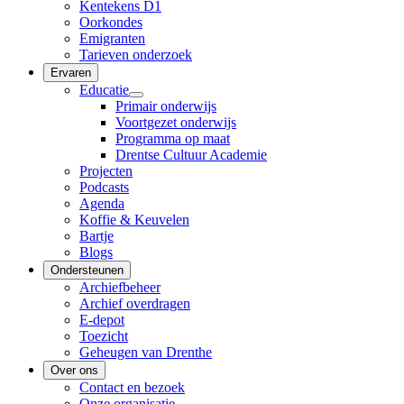
Kentekens D1
Oorkondes
Emigranten
Tarieven onderzoek
Ervaren
Educatie
Primair onderwijs
Voortgezet onderwijs
Programma op maat
Drentse Cultuur Academie
Projecten
Podcasts
Agenda
Koffie & Keuvelen
Bartje
Blogs
Ondersteunen
Archiefbeheer
Archief overdragen
E-depot
Toezicht
Geheugen van Drenthe
Over ons
Contact en bezoek
Onze organisatie