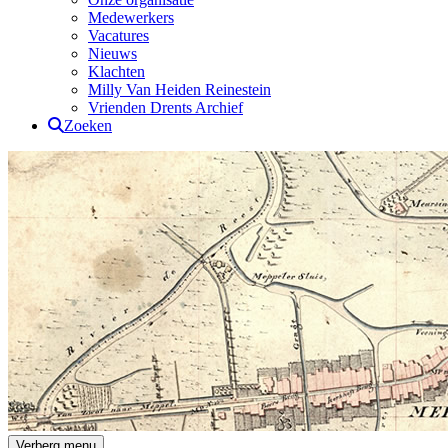
Medewerkers
Vacatures
Nieuws
Klachten
Milly Van Heiden Reinestein
Vrienden Drents Archief
Zoeken
Drents Archief
Verberg menu