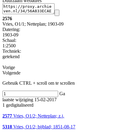
Duurzaam webadres
2576
Vries, O1/1; Netteplan; 1903-09
Datering
:
1903-09
Schaal
:
1:2500
Techniek:
getekend
Vorige
Volgende
Gebruik CTRL + scroll om te scrollen
Ga
laatste wijziging 15-02-2017
1 gedigitaliseerd
2577
Vries, O1/2; Netteplan; z.j.
5318
Vries, O1/2; bijblad; 1851-08-17