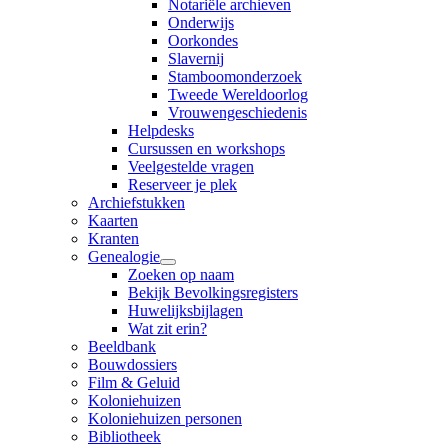
Notariële archieven
Onderwijs
Oorkondes
Slavernij
Stamboomonderzoek
Tweede Wereldoorlog
Vrouwengeschiedenis
Helpdesks
Cursussen en workshops
Veelgestelde vragen
Reserveer je plek
Archiefstukken
Kaarten
Kranten
Genealogie
Zoeken op naam
Bekijk Bevolkingsregisters
Huwelijksbijlagen
Wat zit erin?
Beeldbank
Bouwdossiers
Film & Geluid
Koloniehuizen
Koloniehuizen personen
Bibliotheek