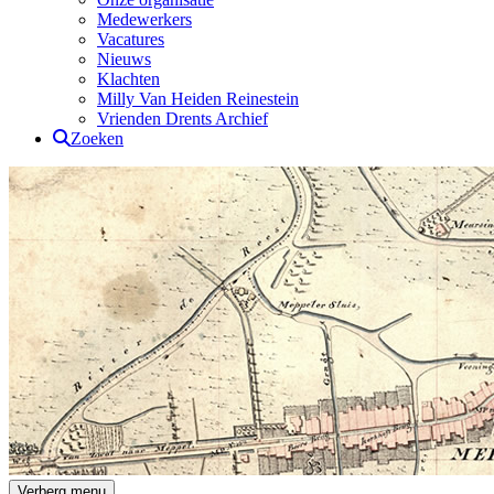
Medewerkers
Vacatures
Nieuws
Klachten
Milly Van Heiden Reinestein
Vrienden Drents Archief
Zoeken
Drents Archief
Verberg menu