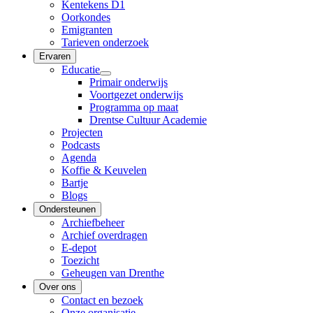
Kentekens D1
Oorkondes
Emigranten
Tarieven onderzoek
Ervaren
Educatie
Primair onderwijs
Voortgezet onderwijs
Programma op maat
Drentse Cultuur Academie
Projecten
Podcasts
Agenda
Koffie & Keuvelen
Bartje
Blogs
Ondersteunen
Archiefbeheer
Archief overdragen
E-depot
Toezicht
Geheugen van Drenthe
Over ons
Contact en bezoek
Onze organisatie