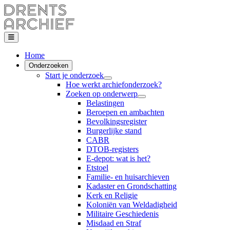
Home
Onderzoeken
Start je onderzoek
Hoe werkt archiefonderzoek?
Zoeken op onderwerp
Belastingen
Beroepen en ambachten
Bevolkingsregister
Burgerlijke stand
CABR
DTOB-registers
E-depot: wat is het?
Etstoel
Familie- en huisarchieven
Kadaster en Grondschatting
Kerk en Religie
Koloniën van Weldadigheid
Militaire Geschiedenis
Misdaad en Straf