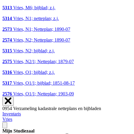
5313
Vries, M6; bijblad; z.j.
5314
Vries, N1; netteplan; z.j.
2573
Vries, N1; Netteplan; 1890-07
2574
Vries, N2; Netteplan; 1890-07
5315
Vries, N2; bijblad; z.j.
2575
Vries, N2/1; Netteplan; 1879-07
5316
Vries, O1; bijblad; z.j.
5317
Vries, O1/1; bijblad; 1851-08-17
2576
Vries, O1/1; Netteplan; 1903-09
0954 Verzameling kadastrale netteplans en bijbladen
Inventaris
Vries
Mijn Studiezaal