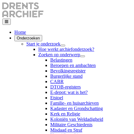
Home
Onderzoeken
Start je onderzoek
Hoe werkt archiefonderzoek?
Zoeken op onderwerp
Belastingen
Beroepen en ambachten
Bevolkingsregister
Burgerlijke stand
CABR
DTOB-registers
E-depot: wat is het?
Etstoel
Familie- en huisarchieven
Kadaster en Grondschatting
Kerk en Religie
Koloniën van Weldadigheid
Militaire Geschiedenis
Misdaad en Straf