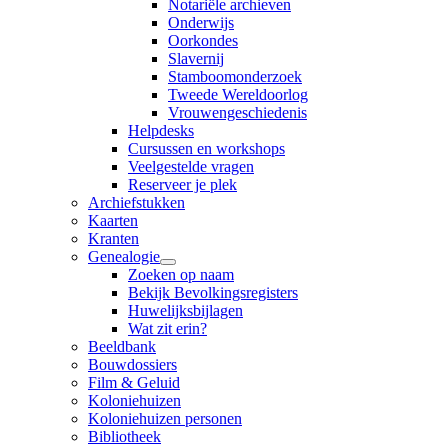
Notariële archieven
Onderwijs
Oorkondes
Slavernij
Stamboomonderzoek
Tweede Wereldoorlog
Vrouwengeschiedenis
Helpdesks
Cursussen en workshops
Veelgestelde vragen
Reserveer je plek
Archiefstukken
Kaarten
Kranten
Genealogie
Zoeken op naam
Bekijk Bevolkingsregisters
Huwelijksbijlagen
Wat zit erin?
Beeldbank
Bouwdossiers
Film & Geluid
Koloniehuizen
Koloniehuizen personen
Bibliotheek