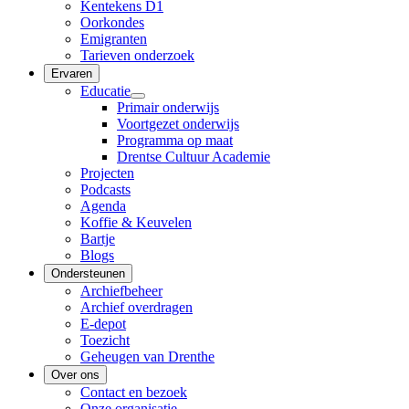
Kentekens D1
Oorkondes
Emigranten
Tarieven onderzoek
Ervaren
Educatie
Primair onderwijs
Voortgezet onderwijs
Programma op maat
Drentse Cultuur Academie
Projecten
Podcasts
Agenda
Koffie & Keuvelen
Bartje
Blogs
Ondersteunen
Archiefbeheer
Archief overdragen
E-depot
Toezicht
Geheugen van Drenthe
Over ons
Contact en bezoek
Onze organisatie