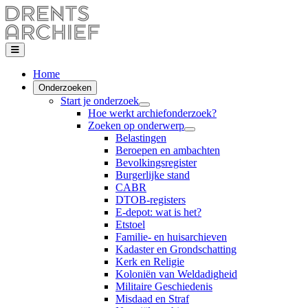
Home
Onderzoeken
Start je onderzoek
Hoe werkt archiefonderzoek?
Zoeken op onderwerp
Belastingen
Beroepen en ambachten
Bevolkingsregister
Burgerlijke stand
CABR
DTOB-registers
E-depot: wat is het?
Etstoel
Familie- en huisarchieven
Kadaster en Grondschatting
Kerk en Religie
Koloniën van Weldadigheid
Militaire Geschiedenis
Misdaad en Straf