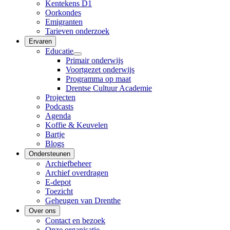
Kentekens D1
Oorkondes
Emigranten
Tarieven onderzoek
Ervaren
Educatie
Primair onderwijs
Voortgezet onderwijs
Programma op maat
Drentse Cultuur Academie
Projecten
Podcasts
Agenda
Koffie & Keuvelen
Bartje
Blogs
Ondersteunen
Archiefbeheer
Archief overdragen
E-depot
Toezicht
Geheugen van Drenthe
Over ons
Contact en bezoek
Onze organisatie