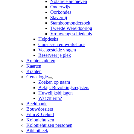
Notariële archieven
Onderwijs
Oorkondes
Slavernij
Stamboomonderzoek
Tweede Wereldoorlog
Vrouwengeschiedenis
Helpdesks
Cursussen en workshops
Veelgestelde vragen
Reserveer je plek
Archiefstukken
Kaarten
Kranten
Genealogie
Zoeken op naam
Bekijk Bevolkingsregisters
Huwelijksbijlagen
Wat zit erin?
Beeldbank
Bouwdossiers
Film & Geluid
Koloniehuizen
Koloniehuizen personen
Bibliotheek