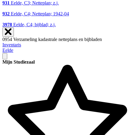
931
Eelde, C3; Netteplan; z.j.
932
Eelde, C4; Netteplan; 1942-04
3978
Eelde, C4; bijblad; z.j.
0954 Verzameling kadastrale netteplans en bijbladen
Inventaris
Eelde
Mijn Studiezaal