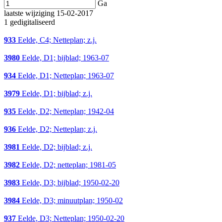
Ga
laatste wijziging 15-02-2017
1 gedigitaliseerd
933
Eelde, C4; Netteplan; z.j.
3980
Eelde, D1; bijblad; 1963-07
934
Eelde, D1; Netteplan; 1963-07
3979
Eelde, D1; bijblad; z.j.
935
Eelde, D2; Netteplan; 1942-04
936
Eelde, D2; Netteplan; z.j.
3981
Eelde, D2; bijblad; z.j.
3982
Eelde, D2; netteplan; 1981-05
3983
Eelde, D3; bijblad; 1950-02-20
3984
Eelde, D3; minuutplan; 1950-02
937
Eelde, D3; Netteplan; 1950-02-20