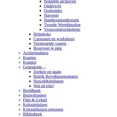
Notariële archieven
Onderwijs
Oorkondes
Slavernij
Stamboomonderzoek
Tweede Wereldoorlog
Vrouwengeschiedenis
Helpdesks
Cursussen en workshops
Veelgestelde vragen
Reserveer je plek
Archiefstukken
Kaarten
Kranten
Genealogie
Zoeken op naam
Bekijk Bevolkingsregisters
Huwelijksbijlagen
Wat zit erin?
Beeldbank
Bouwdossiers
Film & Geluid
Koloniehuizen
Koloniehuizen personen
Bibliotheek