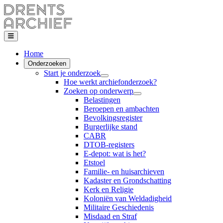
Home
Onderzoeken
Start je onderzoek
Hoe werkt archiefonderzoek?
Zoeken op onderwerp
Belastingen
Beroepen en ambachten
Bevolkingsregister
Burgerlijke stand
CABR
DTOB-registers
E-depot: wat is het?
Etstoel
Familie- en huisarchieven
Kadaster en Grondschatting
Kerk en Religie
Koloniën van Weldadigheid
Militaire Geschiedenis
Misdaad en Straf