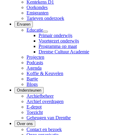
Kentekens D1
Oorkondes
Emigranten
Tarieven onderzoek
Ervaren
Educatie
Primair onderwijs
Voortgezet onderwijs
Programma op maat
Drentse Cultuur Academie
Projecten
Podcasts
Agenda
Koffie & Keuvelen
Bartje
Blogs
Ondersteunen
Archiefbeheer
Archief overdragen
E-depot
Toezicht
Geheugen van Drenthe
Over ons
Contact en bezoek
Onze organisatie