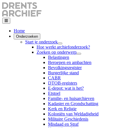
Home
Onderzoeken
Start je onderzoek
Hoe werkt archiefonderzoek?
Zoeken op onderwerp
Belastingen
Beroepen en ambachten
Bevolkingsregister
Burgerlijke stand
CABR
DTOB-registers
E-depot: wat is het?
Etstoel
Familie- en huisarchieven
Kadaster en Grondschatting
Kerk en Religie
Koloniën van Weldadigheid
Militaire Geschiedenis
Misdaad en Straf