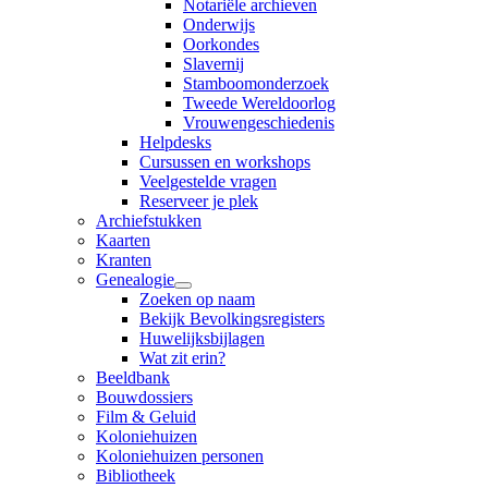
Notariële archieven
Onderwijs
Oorkondes
Slavernij
Stamboomonderzoek
Tweede Wereldoorlog
Vrouwengeschiedenis
Helpdesks
Cursussen en workshops
Veelgestelde vragen
Reserveer je plek
Archiefstukken
Kaarten
Kranten
Genealogie
Zoeken op naam
Bekijk Bevolkingsregisters
Huwelijksbijlagen
Wat zit erin?
Beeldbank
Bouwdossiers
Film & Geluid
Koloniehuizen
Koloniehuizen personen
Bibliotheek