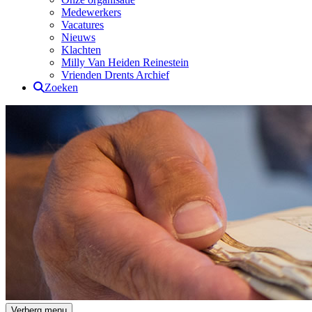
Medewerkers
Vacatures
Nieuws
Klachten
Milly Van Heiden Reinestein
Vrienden Drents Archief
Zoeken
Drents Archief
Verberg menu