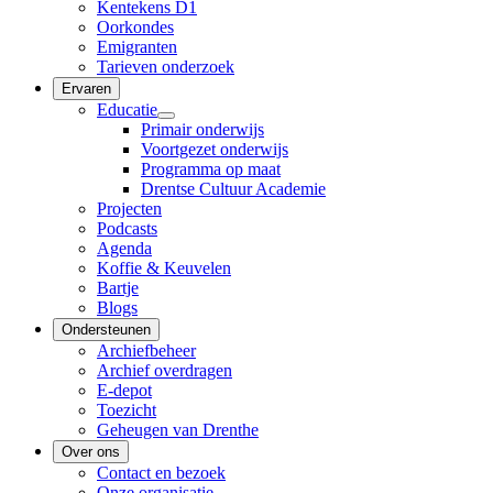
Kentekens D1
Oorkondes
Emigranten
Tarieven onderzoek
Ervaren
Educatie
Primair onderwijs
Voortgezet onderwijs
Programma op maat
Drentse Cultuur Academie
Projecten
Podcasts
Agenda
Koffie & Keuvelen
Bartje
Blogs
Ondersteunen
Archiefbeheer
Archief overdragen
E-depot
Toezicht
Geheugen van Drenthe
Over ons
Contact en bezoek
Onze organisatie