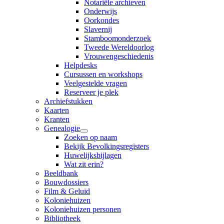
Notariële archieven
Onderwijs
Oorkondes
Slavernij
Stamboomonderzoek
Tweede Wereldoorlog
Vrouwengeschiedenis
Helpdesks
Cursussen en workshops
Veelgestelde vragen
Reserveer je plek
Archiefstukken
Kaarten
Kranten
Genealogie
Zoeken op naam
Bekijk Bevolkingsregisters
Huwelijksbijlagen
Wat zit erin?
Beeldbank
Bouwdossiers
Film & Geluid
Koloniehuizen
Koloniehuizen personen
Bibliotheek