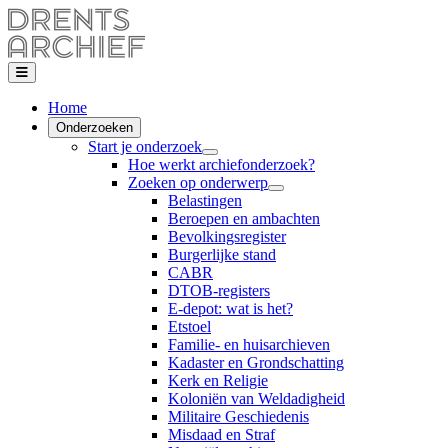
Home
Onderzoeken
Start je onderzoek
Hoe werkt archiefonderzoek?
Zoeken op onderwerp
Belastingen
Beroepen en ambachten
Bevolkingsregister
Burgerlijke stand
CABR
DTOB-registers
E-depot: wat is het?
Etstoel
Familie- en huisarchieven
Kadaster en Grondschatting
Kerk en Religie
Koloniën van Weldadigheid
Militaire Geschiedenis
Misdaad en Straf