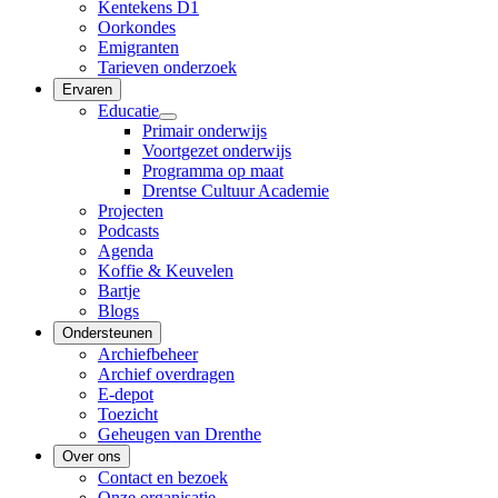
Kentekens D1
Oorkondes
Emigranten
Tarieven onderzoek
Ervaren
Educatie
Primair onderwijs
Voortgezet onderwijs
Programma op maat
Drentse Cultuur Academie
Projecten
Podcasts
Agenda
Koffie & Keuvelen
Bartje
Blogs
Ondersteunen
Archiefbeheer
Archief overdragen
E-depot
Toezicht
Geheugen van Drenthe
Over ons
Contact en bezoek
Onze organisatie