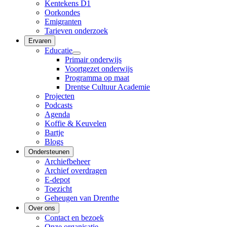
Kentekens D1
Oorkondes
Emigranten
Tarieven onderzoek
Ervaren
Educatie
Primair onderwijs
Voortgezet onderwijs
Programma op maat
Drentse Cultuur Academie
Projecten
Podcasts
Agenda
Koffie & Keuvelen
Bartje
Blogs
Ondersteunen
Archiefbeheer
Archief overdragen
E-depot
Toezicht
Geheugen van Drenthe
Over ons
Contact en bezoek
Onze organisatie