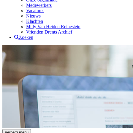
Medewerkers
Vacatures
Nieuws
Klachten
Milly Van Heiden Reinestein
Vrienden Drents Archief
Zoeken
Drents Archief
Verberg menu