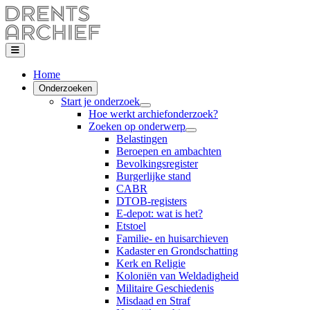
Home
Onderzoeken
Start je onderzoek
Hoe werkt archiefonderzoek?
Zoeken op onderwerp
Belastingen
Beroepen en ambachten
Bevolkingsregister
Burgerlijke stand
CABR
DTOB-registers
E-depot: wat is het?
Etstoel
Familie- en huisarchieven
Kadaster en Grondschatting
Kerk en Religie
Koloniën van Weldadigheid
Militaire Geschiedenis
Misdaad en Straf