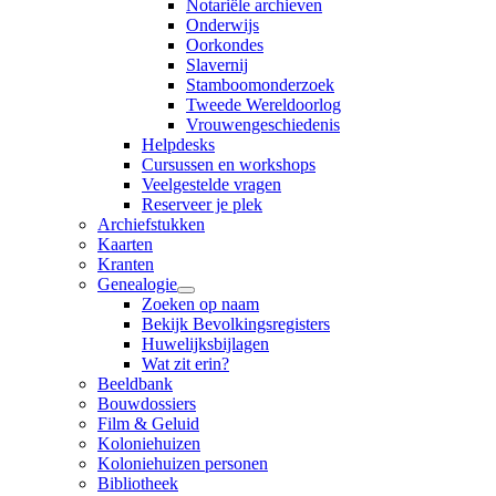
Notariële archieven
Onderwijs
Oorkondes
Slavernij
Stamboomonderzoek
Tweede Wereldoorlog
Vrouwengeschiedenis
Helpdesks
Cursussen en workshops
Veelgestelde vragen
Reserveer je plek
Archiefstukken
Kaarten
Kranten
Genealogie
Zoeken op naam
Bekijk Bevolkingsregisters
Huwelijksbijlagen
Wat zit erin?
Beeldbank
Bouwdossiers
Film & Geluid
Koloniehuizen
Koloniehuizen personen
Bibliotheek