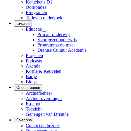
Kentekens D1
Oorkondes
Emigranten
Tarieven onderzoek
Ervaren
Educatie
Primair onderwijs
Voortgezet onderwijs
Programma op maat
Drentse Cultuur Academie
Projecten
Podcasts
Agenda
Koffie & Keuvelen
Bartje
Blogs
Ondersteunen
Archiefbeheer
Archief overdragen
E-depot
Toezicht
Geheugen van Drenthe
Over ons
Contact en bezoek
Onze organisatie