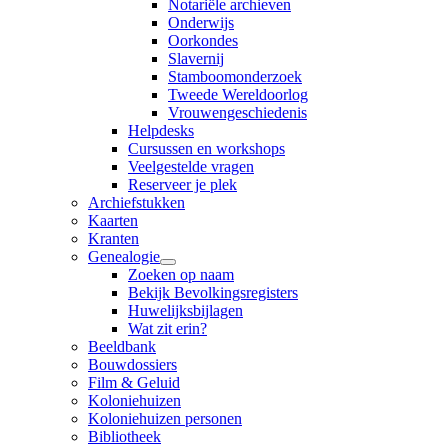
Notariële archieven
Onderwijs
Oorkondes
Slavernij
Stamboomonderzoek
Tweede Wereldoorlog
Vrouwengeschiedenis
Helpdesks
Cursussen en workshops
Veelgestelde vragen
Reserveer je plek
Archiefstukken
Kaarten
Kranten
Genealogie
Zoeken op naam
Bekijk Bevolkingsregisters
Huwelijksbijlagen
Wat zit erin?
Beeldbank
Bouwdossiers
Film & Geluid
Koloniehuizen
Koloniehuizen personen
Bibliotheek