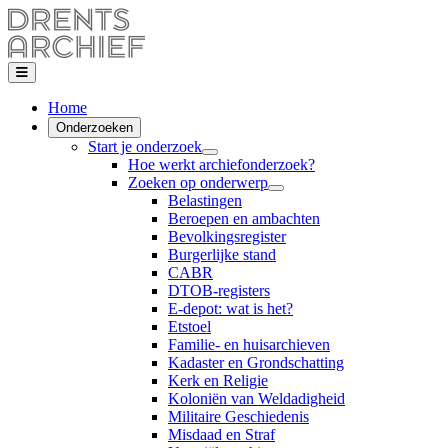
Home
Onderzoeken
Start je onderzoek
Hoe werkt archiefonderzoek?
Zoeken op onderwerp
Belastingen
Beroepen en ambachten
Bevolkingsregister
Burgerlijke stand
CABR
DTOB-registers
E-depot: wat is het?
Etstoel
Familie- en huisarchieven
Kadaster en Grondschatting
Kerk en Religie
Koloniën van Weldadigheid
Militaire Geschiedenis
Misdaad en Straf