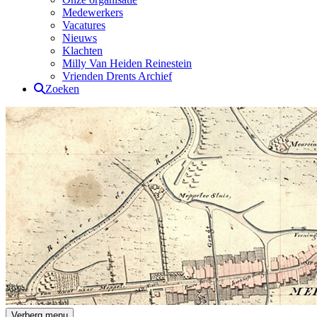
Medewerkers
Vacatures
Nieuws
Klachten
Milly Van Heiden Reinestein
Vrienden Drents Archief
Zoeken
Drents Archief
Verberg menu