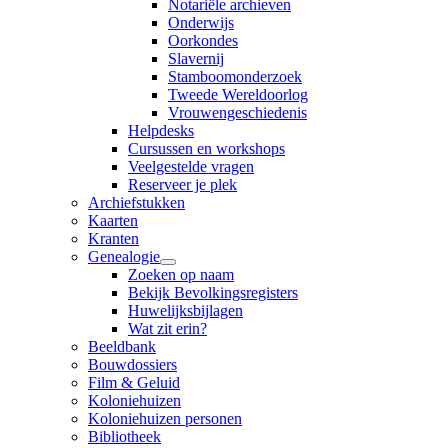
Notariële archieven
Onderwijs
Oorkondes
Slavernij
Stamboomonderzoek
Tweede Wereldoorlog
Vrouwengeschiedenis
Helpdesks
Cursussen en workshops
Veelgestelde vragen
Reserveer je plek
Archiefstukken
Kaarten
Kranten
Genealogie
Zoeken op naam
Bekijk Bevolkingsregisters
Huwelijksbijlagen
Wat zit erin?
Beeldbank
Bouwdossiers
Film & Geluid
Koloniehuizen
Koloniehuizen personen
Bibliotheek