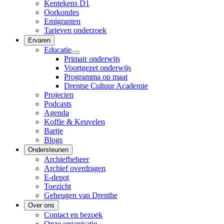
Kentekens D1
Oorkondes
Emigranten
Tarieven onderzoek
Ervaren
Educatie
Primair onderwijs
Voortgezet onderwijs
Programma op maat
Drentse Cultuur Academie
Projecten
Podcasts
Agenda
Koffie & Keuvelen
Bartje
Blogs
Ondersteunen
Archiefbeheer
Archief overdragen
E-depot
Toezicht
Geheugen van Drenthe
Over ons
Contact en bezoek
Onze organisatie