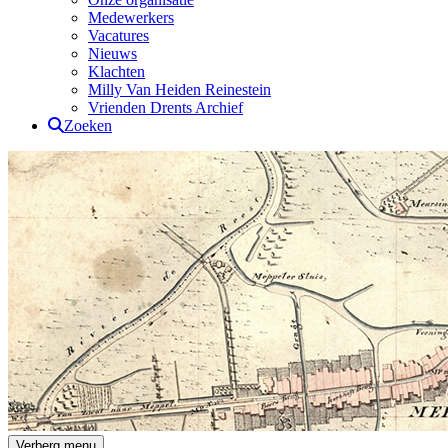
Medewerkers
Vacatures
Nieuws
Klachten
Milly Van Heiden Reinestein
Vrienden Drents Archief
Zoeken
Drents Archief
Verberg menu