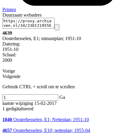
Printen
Duurzaam webadres
4639
Oosterhesselen, E1; minuutplan; 1951-10
Datering
:
1951-10
Schaal
:
2000
Vorige
Volgende
Gebruik CTRL + scroll om te scrollen
Ga
laatste wijziging 15-02-2017
1 gedigitaliseerd
1840
Oosterhesselen, E1; Netteplan; 1951-10
4657
Oosterhesselen, E10; netteplan; 1955-04