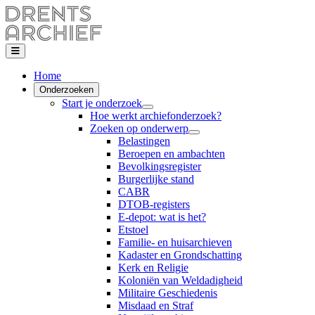
Home
Onderzoeken
Start je onderzoek
Hoe werkt archiefonderzoek?
Zoeken op onderwerp
Belastingen
Beroepen en ambachten
Bevolkingsregister
Burgerlijke stand
CABR
DTOB-registers
E-depot: wat is het?
Etstoel
Familie- en huisarchieven
Kadaster en Grondschatting
Kerk en Religie
Koloniën van Weldadigheid
Militaire Geschiedenis
Misdaad en Straf