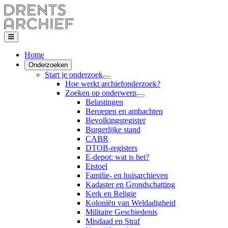
Home
Onderzoeken
Start je onderzoek
Hoe werkt archiefonderzoek?
Zoeken op onderwerp
Belastingen
Beroepen en ambachten
Bevolkingsregister
Burgerlijke stand
CABR
DTOB-registers
E-depot: wat is het?
Etstoel
Familie- en huisarchieven
Kadaster en Grondschatting
Kerk en Religie
Koloniën van Weldadigheid
Militaire Geschiedenis
Misdaad en Straf