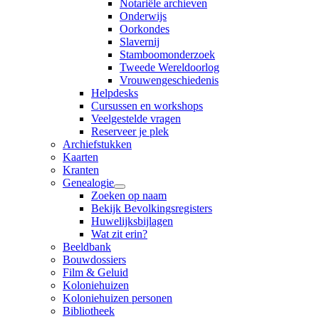
Notariële archieven
Onderwijs
Oorkondes
Slavernij
Stamboomonderzoek
Tweede Wereldoorlog
Vrouwengeschiedenis
Helpdesks
Cursussen en workshops
Veelgestelde vragen
Reserveer je plek
Archiefstukken
Kaarten
Kranten
Genealogie
Zoeken op naam
Bekijk Bevolkingsregisters
Huwelijksbijlagen
Wat zit erin?
Beeldbank
Bouwdossiers
Film & Geluid
Koloniehuizen
Koloniehuizen personen
Bibliotheek