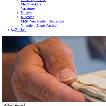
Medewerkers
Vacatures
Nieuws
Klachten
Milly Van Heiden Reinestein
Vrienden Drents Archief
Zoeken
Drents Archief
Verberg menu