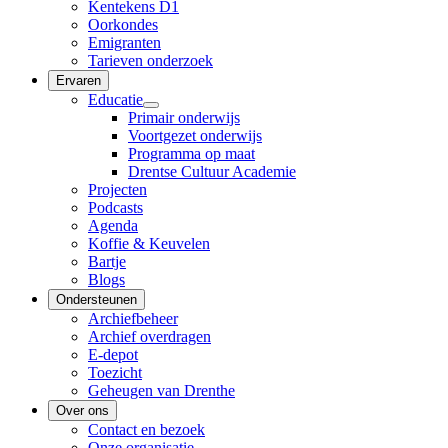
Kentekens D1
Oorkondes
Emigranten
Tarieven onderzoek
Ervaren
Educatie
Primair onderwijs
Voortgezet onderwijs
Programma op maat
Drentse Cultuur Academie
Projecten
Podcasts
Agenda
Koffie & Keuvelen
Bartje
Blogs
Ondersteunen
Archiefbeheer
Archief overdragen
E-depot
Toezicht
Geheugen van Drenthe
Over ons
Contact en bezoek
Onze organisatie