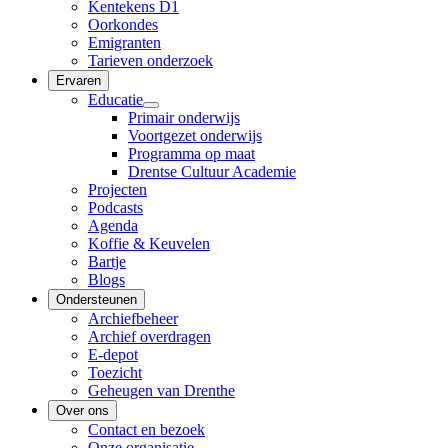
Kentekens D1
Oorkondes
Emigranten
Tarieven onderzoek
Ervaren
Educatie
Primair onderwijs
Voortgezet onderwijs
Programma op maat
Drentse Cultuur Academie
Projecten
Podcasts
Agenda
Koffie & Keuvelen
Bartje
Blogs
Ondersteunen
Archiefbeheer
Archief overdragen
E-depot
Toezicht
Geheugen van Drenthe
Over ons
Contact en bezoek
Onze organisatie