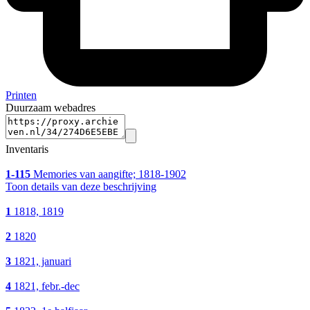
Printen
Duurzaam webadres
Inventaris
1-115
Memories van aangifte; 1818-1902
Toon details van deze beschrijving
1
1818, 1819
2
1820
3
1821, januari
4
1821, febr.-dec