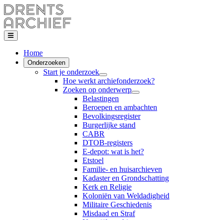
Home
Onderzoeken
Start je onderzoek
Hoe werkt archiefonderzoek?
Zoeken op onderwerp
Belastingen
Beroepen en ambachten
Bevolkingsregister
Burgerlijke stand
CABR
DTOB-registers
E-depot: wat is het?
Etstoel
Familie- en huisarchieven
Kadaster en Grondschatting
Kerk en Religie
Koloniën van Weldadigheid
Militaire Geschiedenis
Misdaad en Straf