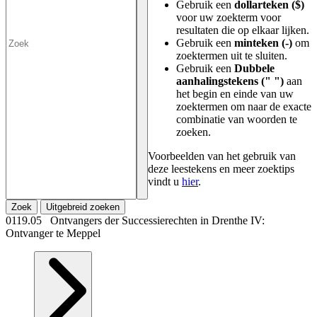
Gebruik een
dollarteken ($)
voor uw zoekterm voor
resultaten die op elkaar lijken.
Gebruik een
minteken (-)
om
zoektermen uit te sluiten.
Gebruik een
Dubbele
aanhalingstekens (" ")
aan
het begin en einde van uw
zoektermen om naar de exacte
combinatie van woorden te
zoeken.
Voorbeelden van het gebruik van
deze leestekens en meer zoektips
vindt u
hier
.
Zoek
Uitgebreid zoeken
0119.05 Ontvangers der Successierechten in Drenthe IV:
Ontvanger te Meppel