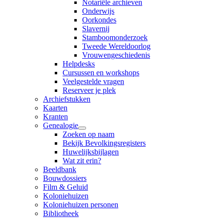
Notariële archieven
Onderwijs
Oorkondes
Slavernij
Stamboomonderzoek
Tweede Wereldoorlog
Vrouwengeschiedenis
Helpdesks
Cursussen en workshops
Veelgestelde vragen
Reserveer je plek
Archiefstukken
Kaarten
Kranten
Genealogie
Zoeken op naam
Bekijk Bevolkingsregisters
Huwelijksbijlagen
Wat zit erin?
Beeldbank
Bouwdossiers
Film & Geluid
Koloniehuizen
Koloniehuizen personen
Bibliotheek